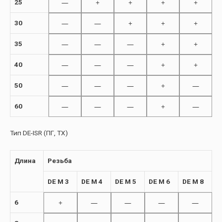
—
+
+
+
+
25
—
—
+
+
+
30
—
—
—
+
+
35
—
—
—
+
+
40
—
—
—
+
—
50
—
—
—
+
—
60
Тип DE-ISR (ПГ, TX)
Длина
Резьба
DE M 3
DE M 4
DE M 5
DE M 6
DE M 8
+
—
—
—
—
6