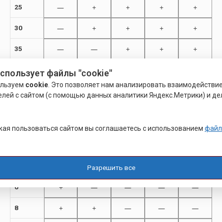
—
+
+
+
+
25
—
+
+
+
+
30
—
—
+
+
+
35
—
—
+
+
+
40
использует файлы "cookie"
ользуем
cookie
. Это позволяет нам анализировать взаимодействи
—
—
—
+
—
50
елей с сайтом (с помощью данных аналитики Яндекс.Метрики) и де
Тип EE-ISR (ППГ, TX)
ая пользоваться сайтом вы соглашаетесь с использованием
файл
Длина
Резьба
EE M 3
EE M 4
EE M 5
EE M 6
EE M 8
Разрешить все
+
—
—
—
—
6
+
+
—
—
—
8