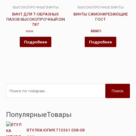
ВЫСОКОПРОЧНЫЕ ВИНТЫ
ВЫСОКОПРОЧНЫЕ ВИНТЫ
ВИНТ ДЛЯ Т-ОБРАЗНЫХ
ВИНТЫ САМОНАРЕЗАЮЩИЕ
ПАЗОВ ВЫСОКОПРОЧНЫЙ DIN
ГОСТ
787
Оценка
Оценка
0
4.00
Подробнее
Подробнее
из
из 5
5
Поиск
ПопулярныеТовары
ВТУЛКА ЮПИЯ.713361.008-08