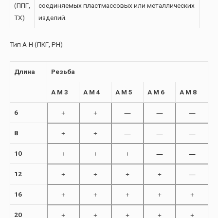
(ППГ,
соединяемых пластмассовых или металлических
TX)
изделий.
Тип A-H (ПКГ, PH)
Длина
Резьба
A M 3
A M 4
A M 5
A M 6
A M 8
+
+
—
—
—
6
+
+
—
—
—
8
+
+
+
—
—
10
+
+
+
+
—
12
+
+
+
+
+
16
+
+
+
+
+
20