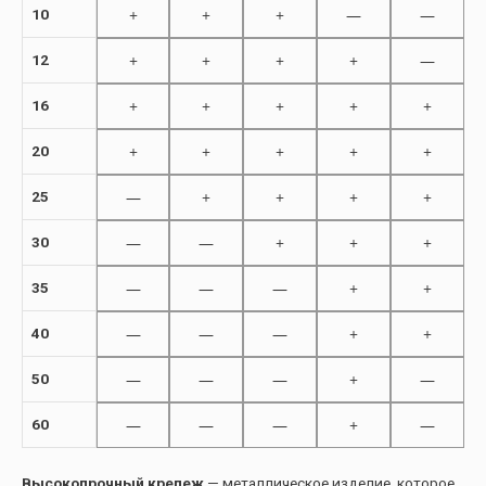
+
+
+
—
—
10
+
+
+
+
—
12
+
+
+
+
+
16
+
+
+
+
+
20
—
+
+
+
+
25
—
—
+
+
+
30
—
—
—
+
+
35
—
—
—
+
+
40
—
—
—
+
—
50
—
—
—
+
—
60
Высокопрочный крепеж
— металлическое изделие, которое