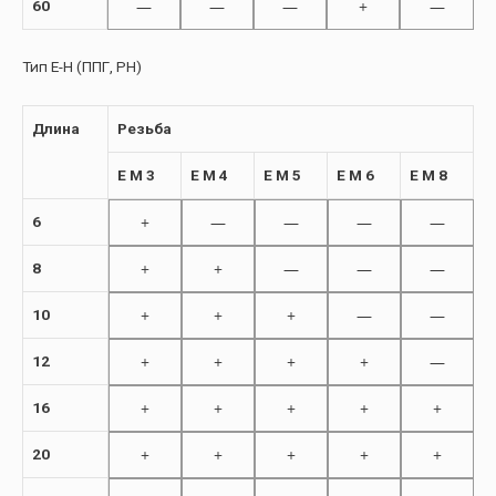
—
—
—
+
—
60
Тип E-H (ППГ, PH)
Длина
Резьба
E M 3
E M 4
E M 5
E M 6
E M 8
+
—
—
—
—
6
+
+
—
—
—
8
+
+
+
—
—
10
+
+
+
+
—
12
+
+
+
+
+
16
+
+
+
+
+
20