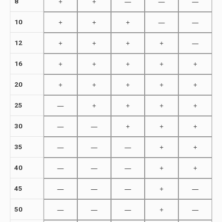
+
+
—
—
—
8
+
+
+
—
—
10
+
+
+
+
—
12
+
+
+
+
+
16
+
+
+
+
+
20
—
+
+
+
+
25
—
—
+
+
+
30
—
—
—
+
+
35
—
—
—
+
+
40
—
—
—
+
—
45
—
—
—
+
—
50