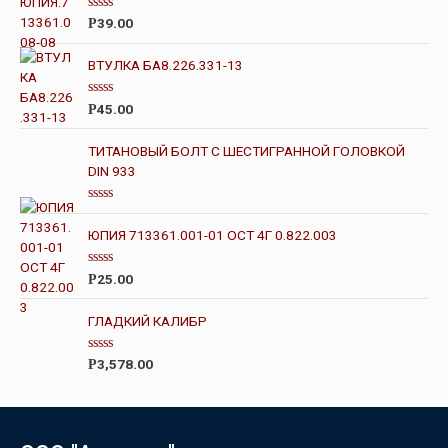
О
39.00
Р
ц
е
н
ВТУЛКА БА8.226.331-13
к
а
0
О
45.00
Р
и
ц
з
е
5
н
ТИТАНОВЫЙ БОЛТ С ШЕСТИГРАННОЙ ГОЛОВКОЙ
к
DIN 933
а
0
и
з
О
5
ц
ЮПИЯ 713361.001-01 ОСТ 4Г 0.822.003
е
н
к
О
а
25.00
Р
ц
0
е
и
н
з
ГЛАДКИЙ КАЛИБР
к
5
а
0
О
3,578.00
Р
и
ц
з
е
5
н
к
а
0