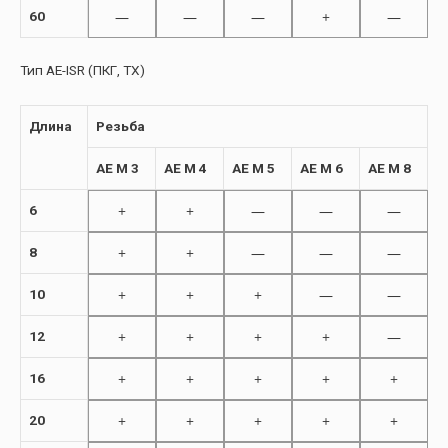
—
—
—
+
—
60
Тип AE-ISR (ПКГ, TX)
Длина
Резьба
AE M 3
AE M 4
AE M 5
AE M 6
AE M 8
+
+
—
—
—
6
+
+
—
—
—
8
+
+
+
—
—
10
+
+
+
+
—
12
+
+
+
+
+
16
+
+
+
+
+
20