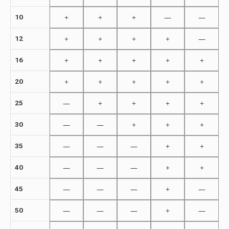
+
+
+
—
—
10
+
+
+
+
—
12
+
+
+
+
+
16
+
+
+
+
+
20
—
+
+
+
+
25
—
—
+
+
+
30
—
—
—
+
+
35
—
—
—
+
+
40
—
—
—
+
—
45
—
—
—
+
—
50