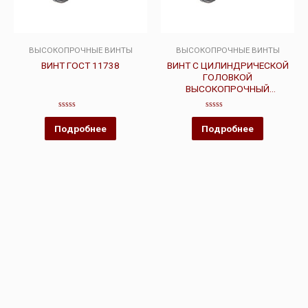
ВЫСОКОПРОЧНЫЕ ВИНТЫ
ВЫСОКОПРОЧНЫЕ ВИНТЫ
ВИНТ ГОСТ 11738
ВИНТ С ЦИЛИНДРИЧЕСКОЙ
ГОЛОВКОЙ
ВЫСОКОПРОЧНЫЙ
ГОСТ-11738
Оценка
Оценка
0
0
Подробнее
Подробнее
из
из
5
5