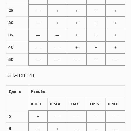
—
+
+
+
+
25
—
+
+
+
+
30
—
—
+
+
+
35
—
—
+
+
+
40
—
—
—
+
—
50
Тип D-H (ПГ, PH)
Длина
Резьба
D M 3
D M 4
D M 5
D M 6
D M 8
+
—
—
—
—
6
+
+
—
—
—
8