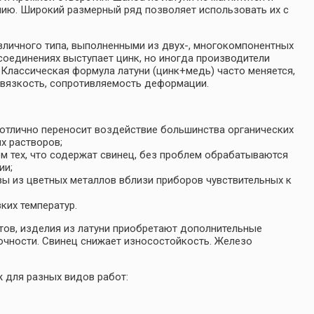
ию. Широкий размерный ряд позволяет использовать их с
зличного типа, выполненными из двух-, многокомпонентных
оединениях выступает цинк, но иногда производители
. Классическая формула латуни (цинк+медь) часто меняется,
, вязкость, сопротивляемость деформации.
 отлично переносит воздействие большинства органических
х растворов;
ем тех, что содержат свинец, без проблем обрабатываются
ии;
зы из цветных металлов вблизи приборов чувствительных к
ких температур.
тов, изделия из латуни приобретают дополнительные
рочности. Свинец снижает износостойкость. Железо
 для разных видов работ: