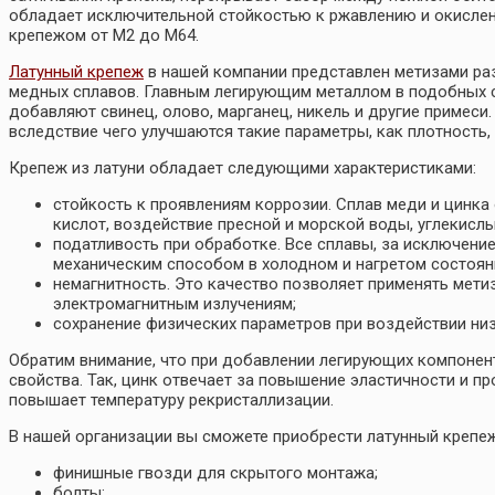
обладает исключительной стойкостью к ржавлению и окислен
крепежом от М2 до М64.
Латунный крепеж
в нашей компании представлен метизами ра
медных сплавов. Главным легирующим металлом в подобных с
добавляют свинец, олово, марганец, никель и другие примеси
вследствие чего улучшаются такие параметры, как плотность
Крепеж из латуни обладает следующими характеристиками:
стойкость к проявлениям коррозии. Сплав меди и цинка
кислот, воздействие пресной и морской воды, углекислы
податливость при обработке. Все сплавы, за исключени
механическим способом в холодном и нагретом состоян
немагнитность. Это качество позволяет применять мети
электромагнитным излучениям;
сохранение физических параметров при воздействии низ
Обратим внимание, что при добавлении легирующих компонен
свойства. Так, цинк отвечает за повышение эластичности и п
повышает температуру рекристаллизации.
В нашей организации вы сможете приобрести латунный крепеж
финишные гвозди для скрытого монтажа;
болты;