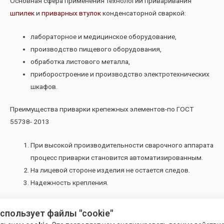
Основная сфера применения технологии приваривания
шпилек
и
приварных втулок
конденсаторной сваркой:
лабораторное и медицинское оборудование,
производство пищевого оборудования,
обработка листового металла,
приборостроение и производство электротехнических
шкафов.
Преимущества приварки крепежных элементов-по ГОСТ
55738- 2013
При высокой производительности сварочного аппарата
процесс приварки становится автоматизированным.
На лицевой стороне изделия не остается следов.
Надежность крепления.
Дуговая приварка шпильки с защитой керамическим кольцом
использует файлы "cookie"
или защитным газом и с возбуждением дуги размыканием