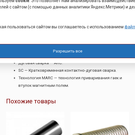
ользуем
cookie
. Это позволяет нам анализировать взаимодействи
цепи.
елей с сайтом (с помощью данных аналитики Яндекс.Метрики) и де
Виды процессов приварки
ая пользоваться сайтом вы соглашаетесь с использованием
файл
CD — Конденсаторная сварка крепежных изделий с
контактным поджигом.
ISO — Конденсаторная (HVAC) и дуговая (FRI) сварка для
Разрешить все
изоляции.
Дуговая сварка — ARC.
SC — Кратковременная контактно-дуговая сварка.
Технология MARC — технология приваривания гаек и
втулок магнитным полем.
Похожие товары