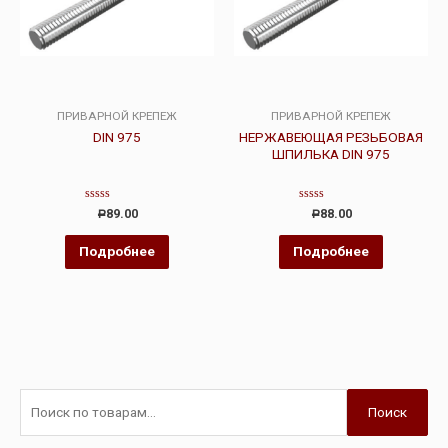
ПРИВАРНОЙ КРЕПЕЖ
ПРИВАРНОЙ КРЕПЕЖ
DIN 975
НЕРЖАВЕЮЩАЯ РЕЗЬБОВАЯ
ШПИЛЬКА DIN 975
Оценка
Оценка
89.00
88.00
Р
Р
0
0
из
из
5
5
Подробнее
Подробнее
Поиск