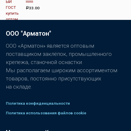
к
О
а
33.00
Р
ц
0
е
и
н
з
к
5
а
0
ООО "Арматон"
и
з
5
ООО «Арматон» является оптовым
поставщиком заклёпок, промышленного
крепежа, станочной оснастки.
Мы располагаем широким ассортиментом
товаров, постоянно присутствующих
на складе.
Политика конфиденциальности
Политика использования файлов cookie