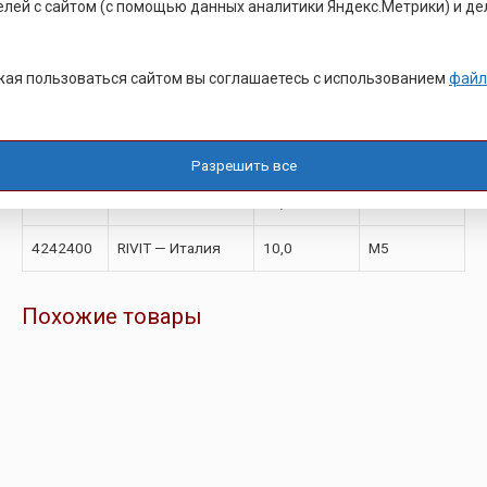
елей с сайтом (с помощью данных аналитики Яндекс.Метрики) и де
1891000
RIVIT — Италия
6,0
М4
2352800
RIVIT — Италия
10,0
М4
ая пользоваться сайтом вы соглашаетесь с использованием
файл
1143100
RIVIT — Италия
16,0
М4
1249600
RIVIT — Италия
20,0
М4
Разрешить все
2284100
RIVIT — Италия
12,0
М5
4242400
RIVIT — Италия
10,0
М5
Похожие товары