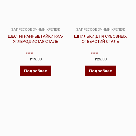
ЗАПРЕССОВОЧНЫЙ КРЕПЕЖ
ЗАПРЕССОВОЧНЫЙ КРЕПЕЖ
ШЕСТИГРАННЫЕ ГАЙКИ RKA-
ШПИЛЬКИ ДЛЯ СКВОЗНЫХ
УГЛЕРОДИСТАЯ СТАЛЬ
ОТВЕРСТИЙ СТАЛЬ
Оценка
Оценка
Р
19.00
Р
25.00
0
0
из
из
5
5
Подробнее
Подробнее