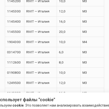
1145200
RIVIT — Италия
10,0
М3
1145300
RIVIT — Италия
12,0
М3
1145400
RIVIT — Италия
16,0
М3
1145500
RIVIT — Италия
20,0
М3
1904300
RIVIT — Италия
10,0
М4
0314700
RIVIT — Италия
6,0
М3
1112600
RIVIT — Италия
8,0
М3
0190800
RIVIT — Италия
10,0
М3
1249500
RIVIT — Италия
12,0
М3
1143000
RIVIT — Италия
16,0
М3
использует файлы "cookie"
1680500
RIVIT — Италия
20,0
М3
ользуем
cookie
. Это позволяет нам анализировать взаимодействи