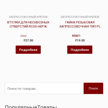
ЗАПРЕССОВОЧНЫЙ КРЕПЕЖ
ЗАПРЕССОВОЧНЫЙ КРЕПЕЖ
ВТУЛКИ ДЛЯ НЕСКВОЗНЫХ
ГАЙКА РЕЗЬБОВАЯ
ОТВЕРСТИЙ RCSS-НЕРЖ
ЗАПРЕССОВОЧНАЯ ТИП PL
Оценка
Оценка
Р
27.00
Р
19.00
0
4.00
из
из 5
5
Подробнее
Подробнее
Поиск
ПопулярныеТовары