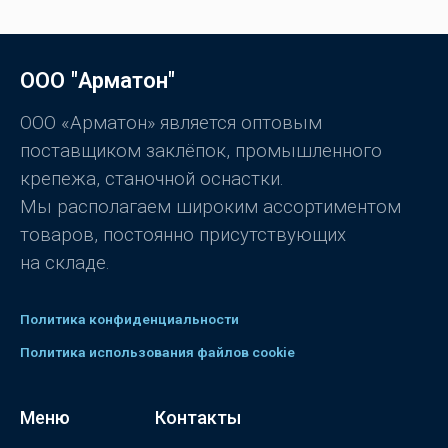
ц
и
е
з
н
5
к
а
0
ООО "Арматон"
и
з
5
ООО «Арматон» является оптовым
поставщиком заклёпок, промышленного
крепежа, станочной оснастки.
Мы располагаем широким ассортиментом
товаров, постоянно присутствующих
на складе.
Политика конфиденциальности
Политика использования файлов cookie
Меню
Контакты