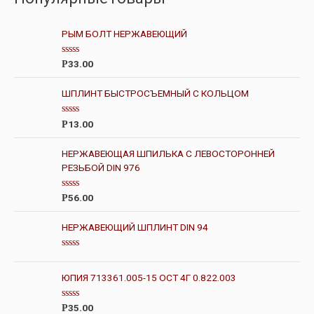
РЫМ БОЛТ НЕРЖАВЕЮЩИЙ
О
33.00
Р
ц
е
н
ШПЛИНТ БЫСТРОСЪЕМНЫЙ С КОЛЬЦОМ
к
а
0
О
13.00
Р
и
ц
з
е
5
н
НЕРЖАВЕЮЩАЯ ШПИЛЬКА С ЛЕВОСТОРОННЕЙ
к
РЕЗЬБОЙ DIN 976
а
0
и
з
О
56.00
Р
5
ц
е
н
НЕРЖАВЕЮЩИЙ ШПЛИНТ DIN 94
к
а
0
О
и
ц
з
е
ЮПИЯ 713361.005-15 ОСТ 4Г 0.822.003
5
н
к
а
О
35.00
Р
0