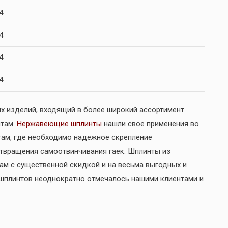
4
4
4
4
х изделий, входящий в более широкий ассортимент
нтам.
Нержавеющие шплинты
нашли свое применения во
там, где необходимо надежное скрепление
отвращения самоотвинчивания гаек. Шплинты из
м с существенной скидкой и на весьма выгодных и
 шплинтов неоднократно отмечалось нашими клиентами и