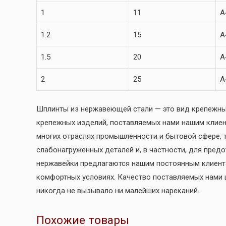
1
11
A
1.2
15
A
1.5
20
A
2
25
A
Шплинты из нержавеющей стали — это вид крепежны
крепежных изделий, поставляемых нами нашим клие
многих отраслях промышленности и бытовой сфере, 
слабонагруженных деталей и, в частности, для пред
нержавейки предлагаются нашим постоянным клиента
комфортных условиях. Качество поставляемых нами
никогда не вызывало ни малейших нареканий.
Похожие товары