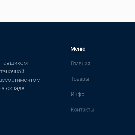
Меню
оставщиком
Главная
станочной
Товары
 ассортиментом
а складе.
Инфо
Контакты