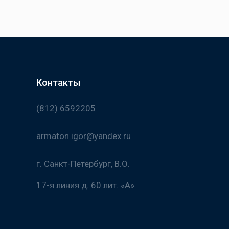
Контакты
(812) 6592205
armaton.igor@yandex.ru
г. Санкт-Петербург, В.О.
17-я линия д. 60 лит. «А»