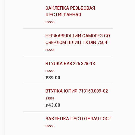
ЗАКЛЕПКА РЕЗЬБОВАЯ
ШЕСТИГРАННАЯ
О
ц
НЕРЖАВЕЮЩИЙ САМОРЕЗ СО
е
н
СВЕРЛОМ ШЛИЦ ТХ DIN 7504
к
а
0
О
и
ц
ВТУЛКА БА8.226.328-13
з
е
5
н
к
О
39.00
Р
а
ц
0
е
и
н
ВТУЛКА ЮПИЯ 713163.009-02
з
к
5
а
0
О
43.00
Р
и
ц
з
е
5
н
ЗАКЛЕПКА ПУСТОТЕЛАЯ ГОСТ
к
а
0
О