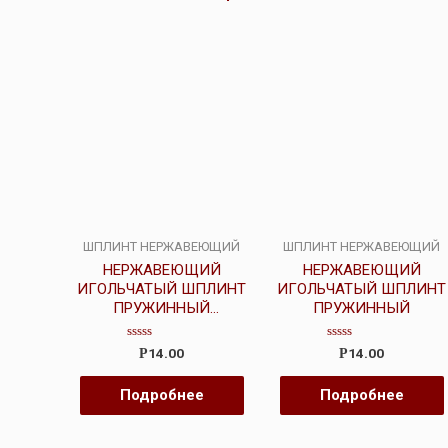
ШПЛИНТ НЕРЖАВЕЮЩИЙ
ШПЛИНТ НЕРЖАВЕЮЩИЙ
НЕРЖАВЕЮЩИЙ
НЕРЖАВЕЮЩИЙ
ИГОЛЬЧАТЫЙ ШПЛИНТ
ИГОЛЬЧАТЫЙ ШПЛИНТ
ПРУЖИННЫЙ
ПРУЖИННЫЙ
(Копировать)
Оценка
Оценка
14.00
14.00
Р
Р
0
0
из
из
5
5
Подробнее
Подробнее