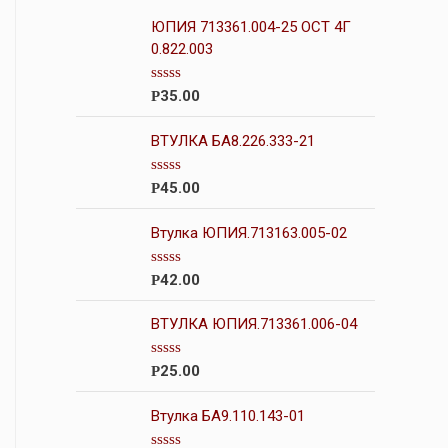
ЮПИЯ 713361.004-25 ОСТ 4Г
0.822.003
О
35.00
Р
ц
е
н
ВТУЛКА БА8.226.333-21
к
а
0
О
45.00
Р
и
ц
з
е
5
н
Втулка ЮПИЯ.713163.005-02
к
а
0
О
42.00
Р
и
ц
з
е
5
н
ВТУЛКА ЮПИЯ.713361.006-04
к
а
0
О
25.00
Р
и
ц
з
е
5
н
Втулка БА9.110.143-01
к
а