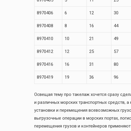
8970405
5
11
25
8970406
6
12
30
8970408
8
16
44
8970410
10
21
49
8970412
12
25
57
8970416
16
31
80
8970419
19
36
96
Освещая тему про такелаж хочется сразу сдел
и различных морских транспортных средств, а
установки и перемещения всевозможных грузо
выгрузочные операции в морских портах, логи
перемещения грузов и контейнеров применяют 