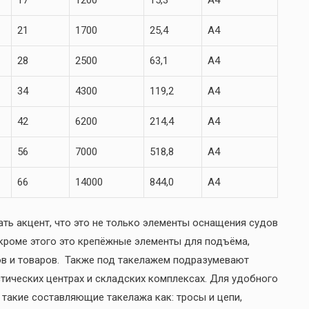
17
1200
15,3
А4
21
1700
25,4
А4
28
2500
63,1
А4
34
4300
119,2
А4
42
6200
214,4
А4
56
7000
518,8
А4
66
14000
844,0
А4
ать акцент, что это не только элементы оснащения судов
 кроме этого это крепёжные элементы для подъёма,
в и товаров. Также под такелажем подразумевают
стических центрах и складских комплексах. Для удобного
такие составляющие такелажа как: тросы и цепи,