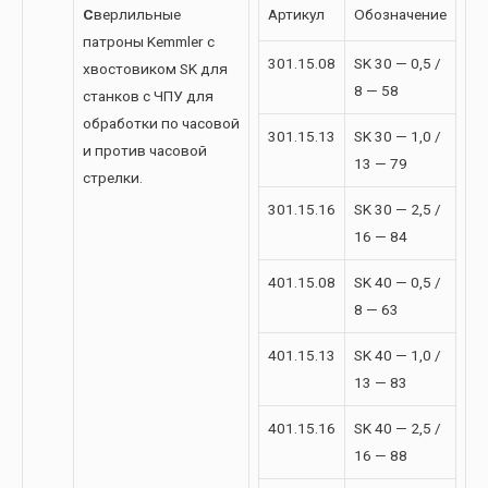
С
верлильные
Артикул
Обозначение
патроны Kemmler с
301.15.08
SK 30 — 0,5 /
хвостовиком SK для
8 — 58
станков с ЧПУ для
обработки по часовой
301.15.13
SK 30 — 1,0 /
и против часовой
13 — 79
стрелки.
301.15.16
SK 30 — 2,5 /
16 — 84
401.15.08
SK 40 — 0,5 /
8 — 63
401.15.13
SK 40 — 1,0 /
13 — 83
401.15.16
SK 40 — 2,5 /
16 — 88