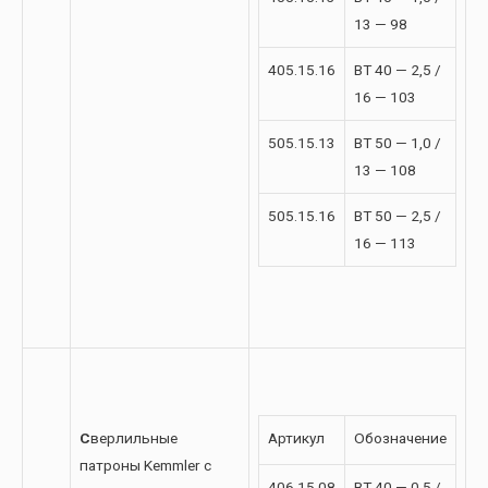
13 — 98
405.15.16
BT 40 — 2,5 /
16 — 103
505.15.13
BT 50 — 1,0 /
13 — 108
505.15.16
BT 50 — 2,5 /
16 — 113
С
верлильные
Артикул
Обозначение
патроны Kemmler с
406.15.08
BT 40 — 0,5 /