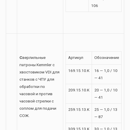
106
С
верлильные
Артикул
Обозначение
патроны Kemmler с
169.15.10.K
16 — 1,0 / 10
хвостовиком VDI для
— 41
станков с ЧПУ для
обработки по
209.15.10.K
20 — 1,0 / 10
часовой и против
— 41
часовой стрелки с
соплом для подачи
259.15.13.K
25 — 1,0 / 13
СОЖ.
— 87
309.15.13.K
30 — 1,0 / 13