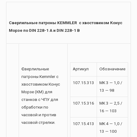
Сверлильные патроны KEMMLER с хвостовиком Конус
Морзе по DIN 228-1 A и DIN 228-1 B
С
верлильные
Артикул
Обозначение
патроны Kemmler с
107.15.313
MK 3 — 1,0 /
хвостовиком Конус
13 — 98
Морзе (КМ) для
станков с ЧПУ для
107.15.316
MK 3 — 2,5 /
обработки по
16 — 103
часовой и против
часовой стрелки.
107.15.413
MK 4 — 1,0 /
13 — 100