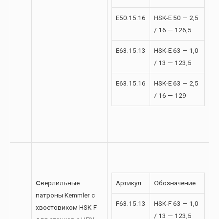
E50.15.16
HSK-E 50 — 2,5
/ 16 — 126,5
E63.15.13
HSK-E 63 — 1,0
/ 13 — 123,5
E63.15.16
HSK-E 63 — 2,5
/ 16 — 129
С
верлильные
Артикул
Обозначение
патроны Kemmler с
F63.15.13
HSK-F 63 — 1,0
хвостовиком HSK-F
/ 13 — 123,5