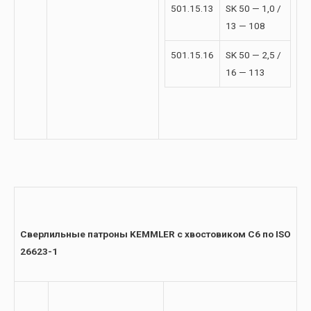
501.15.13
SK 50 — 1,0 /
13 — 108
501.15.16
SK 50 — 2,5 /
16 — 113
Сверлильные
патроны KEMMLER с хвостовиком C6 по ISO
26623-1