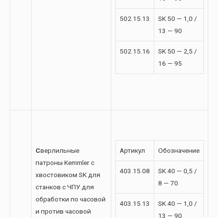
502.15.13
SK 50 — 1,0 /
13 — 90
502.15.16
SK 50 — 2,5 /
16 — 95
С
верлильные
Артикул
Обозначение
патроны Kemmler с
403.15.08
SK 40 — 0,5 /
хвостовиком SK для
8 — 70
станков с ЧПУ для
обработки по часовой
403.15.13
SK 40 — 1,0 /
и против часовой
13 — 90