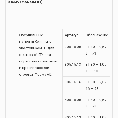
B 6339 (MAS 403 BT)
С
верлильные
Артикул
Обозначение
патроны Kemmler с
305.15.08
BT 30 — 0,5 /
хвостовиком BT для
8 — 73
станков с ЧПУ для
обработки по часовой
305.15.13
BT 30 — 1,0 /
и против часовой
13 — 93
стрелки. Форма AD.
305.15.16
BT 30 — 2,5 /
16 — 98
405.15.08
BT 40 — 0,5 /
8 — 78
405.15.13
BT 40 — 1,0 /