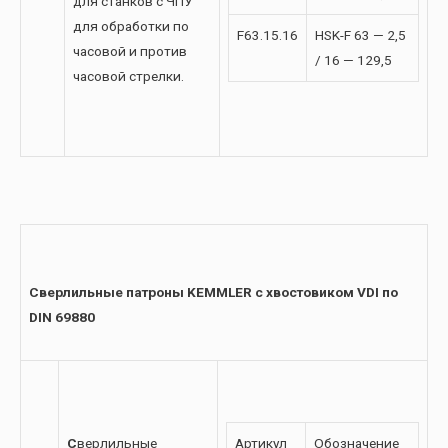
для станков с ЧПУ
для обработки по
F63.15.16
HSK-F 63 — 2,5
часовой и против
/ 16 — 129,5
часовой стрелки.
Сверлильные патроны KEMMLER с хвостовиком VDI по
DIN 69880
С
верлильные
Артикул
Обозначение