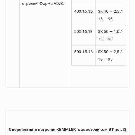
стрелки. Форма AD
/
B.
403.15.16
SK 40 — 2,5 /
16 — 95
503.15.13
SK 50 — 1,0 /
13 — 90
503.15.16
SK 50 — 2,5 /
16 — 95
Сверлильные патроны KEMMLER с хвостовиком BT по JIS