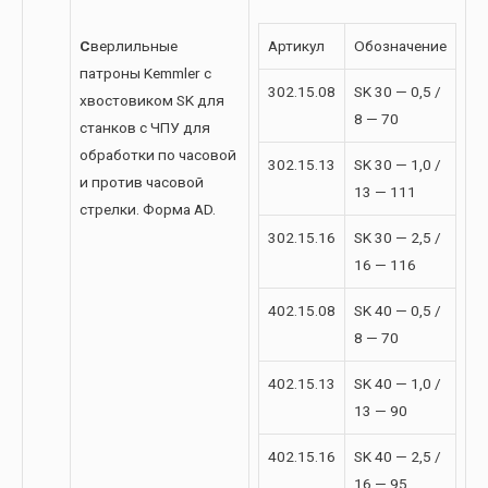
С
верлильные
Артикул
Обозначение
патроны Kemmler с
302.15.08
SK 30 — 0,5 /
хвостовиком SK для
8 — 70
станков с ЧПУ для
обработки по часовой
302.15.13
SK 30 — 1,0 /
и против часовой
13 — 111
стрелки. Форма AD.
302.15.16
SK 30 — 2,5 /
16 — 116
402.15.08
SK 40 — 0,5 /
8 — 70
402.15.13
SK 40 — 1,0 /
13 — 90
402.15.16
SK 40 — 2,5 /
16 — 95