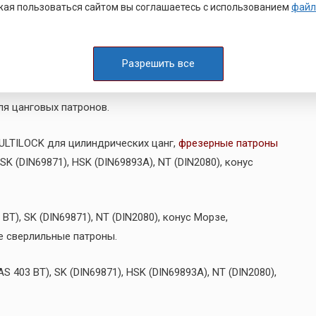
ая пользоваться сайтом вы соглашаетесь с использованием
файл
ние для настройки инструмента вне станка,
ые системы, фрезерная оснастка и др.
Разрешить все
ля цанговых патронов.
ULTILOCK для цилиндрических цанг,
фрезерные патроны
SK (DIN69871), HSK (DIN69893A), NT (DIN2080), конус
T), SK (DIN69871), NT (DIN2080), конус Морзе,
е сверлильные патроны.
403 BT), SK (DIN69871), HSK (DIN69893A), NT (DIN2080),