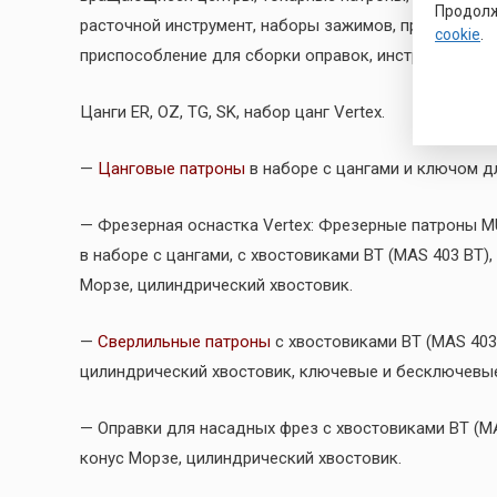
Продолж
расточной инструмент, наборы зажимов, приспособле
cookie
.
приспособление для сборки оправок, инструментальн
Цанги ER, OZ, TG, SK, набор цанг Vertex.
—
Цанговые патроны
в наборе с цангами и ключом д
— Фрезерная оснастка Vertex: Фрезерные патроны M
в наборе с цангами, с хвостовиками BT (MAS 403 BT), 
Морзе, цилиндрический хвостовик.
—
Сверлильные патроны
с хвостовиками BT (MAS 403 B
цилиндрический хвостовик, ключевые и бесключевы
— Оправки для насадных фрез c хвостовиками BT (MAS 
конус Морзе, цилиндрический хвостовик.