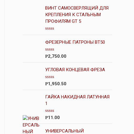
ВИНТ САМОСВЕРЛЯЩИЙ ДЛЯ
КРЕПЛЕНИЯ К СТАЛЬНЫМ
ПРОФИЛЯМ GT 5
О
ц
ФРЕЗЕРНЫЕ ПАТРОНЫ BT50
е
н
к
О
2,750.00
Р
а
ц
0
е
и
н
УГЛОВАЯ КОНЦЕВАЯ ФРЕЗА
з
к
5
а
0
О
1,950.50
Р
и
ц
з
е
5
н
ГАЙКА НАКИДНАЯ ЛАТУННАЯ
к
1
а
0
и
О
11.00
Р
з
ц
5
е
н
УНИВЕРСАЛЬНЫЙ