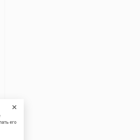
е
лать его