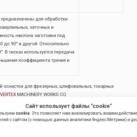
предназначены для обработки
сверлильных, заточных и
жность наклона заготовки под
0 до 90° в другой. Относительно
°. В тисках используется передача
еньшения коэффициента трения и
й оснастки для фрезерных, шлифовальных, токарных
VERTEX
MACHINERY WORKS CO.
ысоким качеством и точностью, постоянно
Сайт использует файлы "cookie"
временным требованиям, включает в себя высокоточный
ользуем
cookie
. Это позволяет нам анализировать взаимодействи
фрезерных, токарных, шлифовальных,
елей с сайтом (с помощью данных аналитики Яндекс.Метрики) и де
и, резцедержатели, держатели, приводной инструмент,
тиски, поворотные столы, делительные головки,