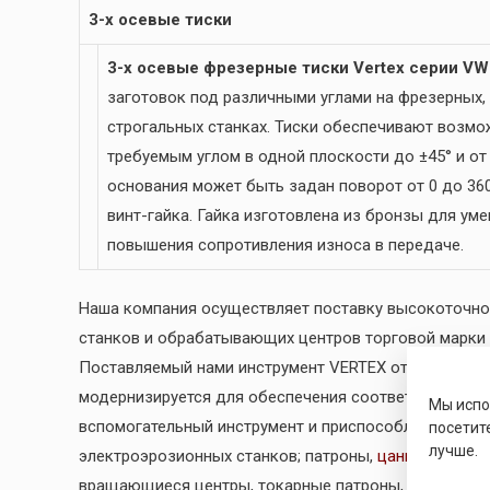
3-х осевые тиски
3-х осевые фрезерные тиски Vertex серии VW
заготовок под различными углами на фрезерных, 
строгальных станках. Тиски обеспечивают возмо
требуемым углом в одной плоскости до ±45° и от 
основания может быть задан поворот от 0 до 360
винт-гайка. Гайка изготовлена из бронзы для ум
повышения сопротивления износа в передаче.
Наша компания осуществляет поставку высокоточно
станков и обрабатывающих центров торговой марки
Поставляемый нами инструмент VERTEX отличается в
модернизируется для обеспечения соответствия со
Мы исп
вспомогательный инструмент и приспособления для 
посетит
лучше.
электроэрозионных станков; патроны,
цанги
, оправк
вращающиеся центры, токарные патроны, станочные 