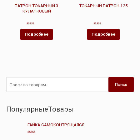
ПАТРОН ТОКАРНЫЙ 3
ТОКАРНЫЙ ПАТРОН 125
КУЛАЧКОВЫЙ
Оценка
Оценка
0
0
Подробнее
Подробнее
из
из
5
5
Поиск
ПопулярныеТовары
ГАЙКА САМОКОНТРЯЩАЯСЯ
О