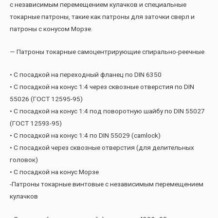
с независимым перемещением кулачков и специальные
токарные патроны, такие как патроны для заточки сверл и
патроны с конусом Морзе.
— Патроны токарные самоцентрирующие спирально-реечные
• С посадкой на переходный фланец по DIN 6350
• С посадкой на конус 1:4 через сквозные отверстия по DIN
55026 (ГОСТ 12595-95)
• С посадкой на конус 1:4 под поворотную шайбу по DIN 55027
(ГОСТ 12593-95)
• С посадкой на конус 1:4 по DIN 55029 (camlock)
• С посадкой через сквозные отверстия (для делительных
головок)
• С посадкой на конус Морзе
-Патроны токарные винтовые с независимым перемещением
кулачков