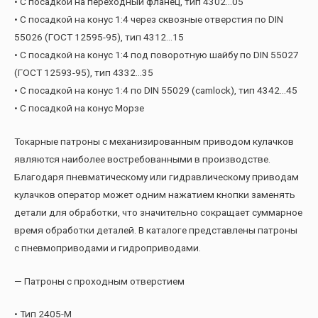
• С посадкой на переходный фланец, тип 4302…05
• С посадкой на конус 1:4 через сквозные отверстия по DIN
55026 (ГОСТ 12595-95), тип 4312…15
• С посадкой на конус 1:4 под поворотную шайбу по DIN 55027
(ГОСТ 12593-95), тип 4332…35
• С посадкой на конус 1:4 по DIN 55029 (camlock), тип 4342…45
• С посадкой на конус Морзе
Токарные патроны с механизированным приводом кулачков
являются наиболее востребованными в производстве.
Благодаря пневматическому или гидравлическому приводам
кулачков оператор может одним нажатием кнопки заменять
детали для обработки, что значительно сокращает суммарное
время обработки деталей. В каталоге представлены патроны
с пневмоприводами и гидроприводами.
— Патроны с проходным отверстием
• Тип 2405-М