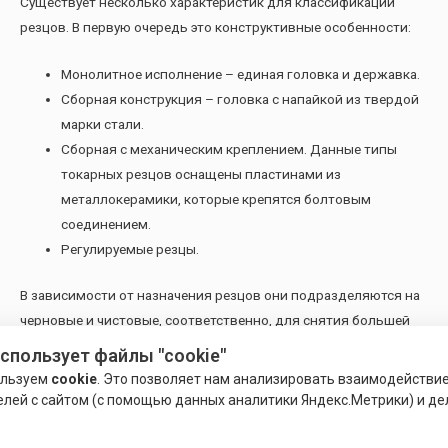
Существует несколько характеристик для классификации
резцов. В первую очередь это конструктивные особенности:
Монолитное исполнение – единая головка и державка.
Сборная конструкция – головка с напайкой из твердой
марки стали.
Сборная с механическим креплением. Данные типы
токарных резцов оснащены пластинами из
металлокерамики, которые крепятся болтовым
соединением.
Регулируемые резцы.
В зависимости от назначения резцов они подразделяются на
черновые и чистовые, соответственно, для снятия большей
или меньшей толщины металла при увеличенных или
использует файлы "cookie"
уменьшенных оборотах. Также инструмент подразделяется и
ользуем
cookie
. Это позволяет нам анализировать взаимодействи
по направлению подачи на правый и левый.
елей с сайтом (с помощью данных аналитики Яндекс.Метрики) и де
В основном виды резцов для токарного станка определяются