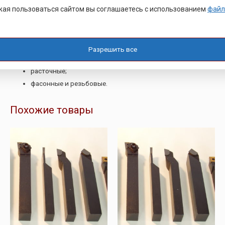
ая пользоваться сайтом вы соглашаетесь с использованием
файл
по их функциональному назначению и подразделяются на:
отрезные;
проходные;
Разрешить все
канавочные;
расточные;
фасонные и резьбовые.
Похожие товары