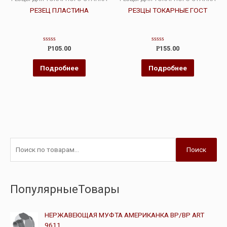
РЕЗЕЦ ПЛАСТИНА
РЕЗЦЫ ТОКАРНЫЕ ГОСТ
Оценка
Оценка
Р
105.00
Р
155.00
0
0
из
из
5
5
Подробнее
Подробнее
Поиск
ПопулярныеТовары
НЕРЖАВЕЮЩАЯ МУФТА АМЕРИКАНКА ВР/ВР ART
9611