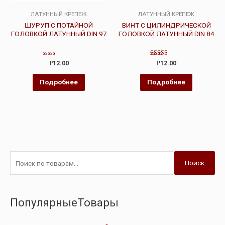
ЛАТУННЫЙ КРЕПЕЖ
ЛАТУННЫЙ КРЕПЕЖ
ШУРУП С ПОТАЙНОЙ
ВИНТ С ЦИЛИНДРИЧЕСКОЙ
ГОЛОВКОЙ ЛАТУННЫЙ DIN 97
ГОЛОВКОЙ ЛАТУННЫЙ DIN 84
Оценка
Оценка
Р
12.00
Р
12.00
0
4.00
из
из 5
5
Подробнее
Подробнее
Поиск
ПопулярныеТовары