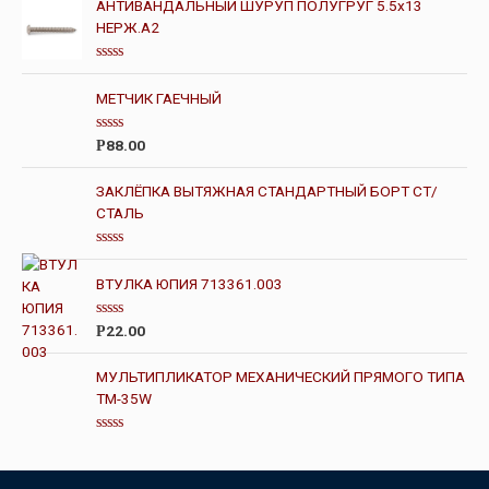
АНТИВАНДАЛЬНЫЙ ШУРУП ПОЛУГРУГ 5.5х13
НЕРЖ.А2
О
ц
МЕТЧИК ГАЕЧНЫЙ
е
н
к
О
а
88.00
Р
ц
0
е
и
н
з
ЗАКЛЁПКА ВЫТЯЖНАЯ СТАНДАРТНЫЙ БОРТ СТ/
к
5
СТАЛЬ
а
0
и
з
О
5
ц
ВТУЛКА ЮПИЯ 713361.003
е
н
к
О
а
22.00
Р
ц
0
е
и
н
з
МУЛЬТИПЛИКАТОР МЕХАНИЧЕСКИЙ ПРЯМОГО ТИПА
к
5
TM-35W
а
0
и
з
О
5
ц
е
н