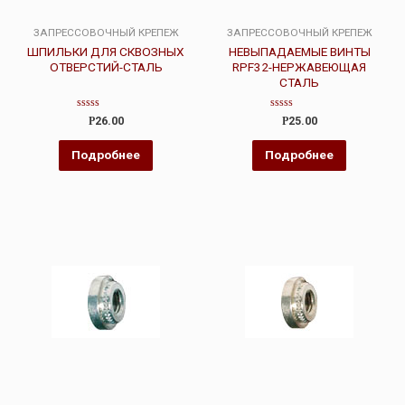
ЗАПРЕССОВОЧНЫЙ КРЕПЕЖ
ЗАПРЕССОВОЧНЫЙ КРЕПЕЖ
ШПИЛЬКИ ДЛЯ СКВОЗНЫХ
НЕВЫПАДАЕМЫЕ ВИНТЫ
ОТВЕРСТИЙ-СТАЛЬ
RPF32-НЕРЖАВЕЮЩАЯ
СТАЛЬ
Оценка
Оценка
Р
26.00
Р
25.00
0
0
из
из
5
5
Подробнее
Подробнее