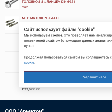
ГОЛОВКОЙ И ФЛАНЦЕМ DIN 6921
О
ц
МЕТЧИК ДЛЯ РЕЗЬБЫ 1
е
н
к
О
а
133.00
Сайт использует файлы "cookie"
Р
ц
0
е
и
Мы используем
cookie
. Это позволяет нам анализи
н
з
ПЛАСТИНА ТВЕРДОСПЛАВНАЯ 16IR300ISO
посетителей с сайтом (с помощью данных аналитики
к
5
а
лучше.
0
О
и
ц
з
е
ВИНТ С ПОТАЙНОЙ ГОЛОВКОЙ ВЫСОКОПРОЧНЫЙ
Продолжая пользоваться сайтом вы соглашаетесь 
5
н
DIN 7991
cookie
.
к
а
0
и
Оценка
з
4.00
из 5
Разрешить все
ЗАКЛЕПОЧНИК АККУМУЛЯТОРНЫЙ SKYTOOLS
5
О
22,500.00
Р
ц
е
н
к
а
0
ООО "Арматон"
и