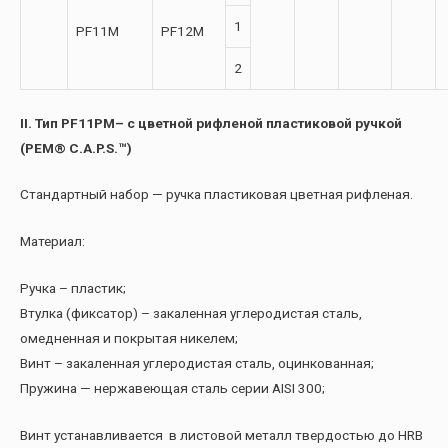
1
PF11M
PF12M
2
II. Тип PF11PM– с цветной рифленой пластиковой ручкой
(PEM® C.A.P.S.™)
Стандартный набор — ручка пластиковая цветная рифленая.
Материал:
Ручка – пластик;
Втулка (фиксатор) – закаленная углеродистая сталь,
омедненная и покрытая никелем;
Винт – закаленная углеродистая сталь, оцинкованная;
Пружина — нержавеющая сталь серии AISI 300;
Винт устанавливается в листовой металл твердостью до HRB