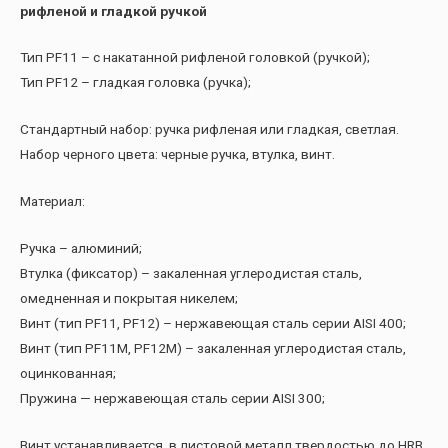
рифленой и гладкой ручкой
Тип PF11 – с накатанной рифленой головкой (ручкой);
Тип PF12 – гладкая головка (ручка);
Стандартный набор: ручка рифленая или гладкая, светлая.
Набор черного цвета: черные ручка, втулка, винт.
Материал:
Ручка – алюминий;
Втулка (фиксатор) – закаленная углеродистая сталь,
омедненная и покрытая никелем;
Винт (тип PF11, PF12) – нержавеющая сталь серии AISI 400;
Винт (тип PF11M, PF12M) – закаленная углеродистая сталь,
оцинкованная;
Пружина — нержавеющая сталь серии AISI 300;
Винт устанавливается в листовой металл твердостью до HRB