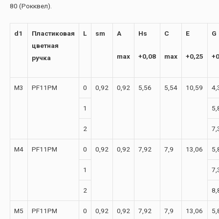
80 (Рокквел).
d1
Пластиковая
L
sm
A
Hs
C
E
G
цветная
max
+0,08
max
+0,25
+0
ручка
М3
PF11PM
0
0,92
0,92
5,56
5,54
10,59
4,
1
5,
2
7,
М4
PF11PM
0
0,92
0,92
7,92
7,9
13,06
5,
1
7,
2
8,
М5
PF11PM
0
0,92
0,92
7,92
7,9
13,06
5,