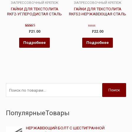
ЗАПРЕССОВОЧНЫЙ КРЕПЕЖ
ЗАПРЕССОВОЧНЫЙ КРЕПЕЖ
ГАЙКИ ДЛЯ ТЕКСТОЛИТА
ГАЙКИ ДЛЯ ТЕКСТОЛИТА
RKF2-УГЛЕРОДИСТАЯ СТАЛЬ
RKFS2-НЕРЖАВЕЮЩАЯ СТАЛЬ
Оценка
Оценка
Р
21.00
Р
22.00
4.00
0
из 5
из
5
Подробнее
Подробнее
Поиск
ПопулярныеТовары
НЕРЖАВЕЮЩИЙ БОЛТ С ШЕСТИГРАННОЙ