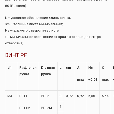
80 (Рокквел).
L – условное обозначение длины винта;
sm – толщина листа минимальная;
Hs — диаметр отверстия в листе;
t – минимальное расстояние от края заготовки до центра
отверстия;
ВИНТ PF
d1
Рифленая
Гладкая
L
sm
A
Hs
C
ручка
ручка
max
+0,08
max
М3
PF11
PF12
0
0,92
0,92
5,56
5,54
1
PF11M
PF12M