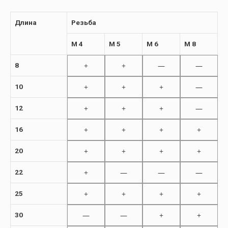
Длина
Резьба
M 4
M 5
M 6
M 8
+
+
—
—
8
+
+
+
—
10
+
+
+
—
12
+
+
+
+
16
+
+
+
+
20
+
—
—
—
22
+
+
+
+
25
—
—
+
+
30