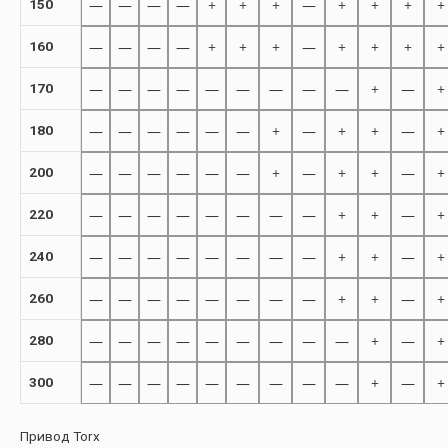
—
—
—
—
+
+
+
—
+
+
+
+
150
—
—
—
—
+
+
+
—
+
+
+
+
160
—
—
—
—
—
—
—
—
—
+
—
+
170
—
—
—
—
—
—
+
—
+
+
—
+
180
—
—
—
—
—
—
+
—
+
+
—
+
200
—
—
—
—
—
—
—
—
+
+
—
+
220
—
—
—
—
—
—
—
—
+
+
—
+
240
—
—
—
—
—
—
—
—
+
+
—
+
260
—
—
—
—
—
—
—
—
—
+
—
+
280
—
—
—
—
—
—
—
—
—
+
—
+
300
Привод Torx