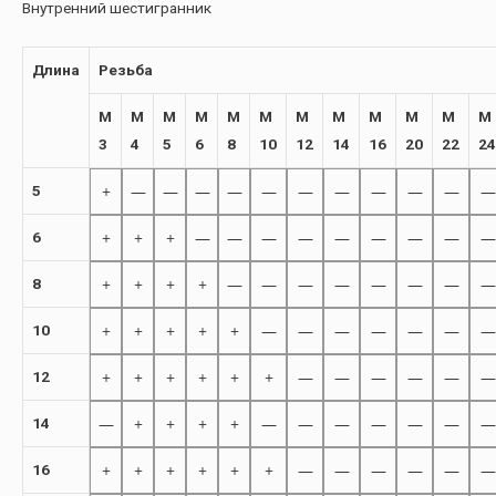
Внутренний шестигранник
Длина
Резьба
M
M
M
M
M
M
M
M
M
M
M
M
3
4
5
6
8
10
12
14
16
20
22
24
+
—
—
—
—
—
—
—
—
—
—
—
5
+
+
+
—
—
—
—
—
—
—
—
—
6
+
+
+
+
—
—
—
—
—
—
—
—
8
+
+
+
+
+
—
—
—
—
—
—
—
10
+
+
+
+
+
+
—
—
—
—
—
—
12
—
+
+
+
+
—
—
—
—
—
—
—
14
+
+
+
+
+
+
—
—
—
—
—
—
16