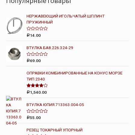
ПопулярныеТовары
НЕРЖАВЕЮЩИЙ ИГОЛЬЧАТЫЙ ШПЛИНТ
ПРУЖИННЫЙ
О
14.00
Р
ц
е
н
ВТУЛКА БА8.226.324-29
к
а
0
О
69.00
Р
и
ц
з
е
5
н
ОПРАВКИ КОМБИНИРОВАННЫЕ НА КОНУС МОРЗЕ
к
ТИП 2340
а
0
и
з
Оценка
1,540.00
Р
5
4.00
из 5
ВТУЛКА ЮПИЯ.713363.004-05
О
55.00
Р
ц
е
н
РЕЗЕЦ ТОКАРНЫЙ УПОРНЫЙ
к