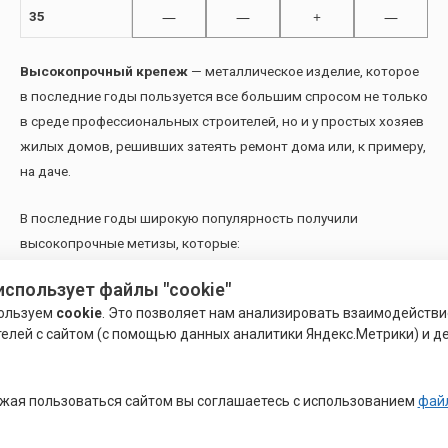
—
—
+
—
35
Высокопрочный крепеж
— металлическое изделие, которое
в последние годы пользуется все большим спросом не только
в среде профессиональных строителей, но и у простых хозяев
жилых домов, решивших затеять ремонт дома или, к примеру,
на даче.
В последние годы широкую популярность получили
высокопрочные метизы, которые:
использует файлы "cookie"
имеют разрушающую нагрузку в 2,0 – 2,7 раза выше, чем
ользуем
cookie
. Это позволяет нам анализировать взаимодействи
метизы класса прочности 4.8;
елей с сайтом (с помощью данных аналитики Яндекс.Метрики) и де
позволяют конструировать соединительный узел из
крепежных элементов меньшего диаметра;
снижают расход металла на стыки и, соответственно,
жая пользоваться сайтом вы соглашаетесь с использованием
фай
снижают вес конструкции в целом.