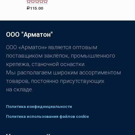
а
0
О
115.00
Р
и
ц
з
е
5
н
к
а
0
ООО "Арматон"
и
з
5
ООО «Арматон» является оптовым
поставщиком заклёпок, промышленного
крепежа, станочной оснастки.
Мы располагаем широким ассортиментом
товаров, постоянно присутствующих
на складе.
Политика конфиденциальности
Политика использования файлов cookie