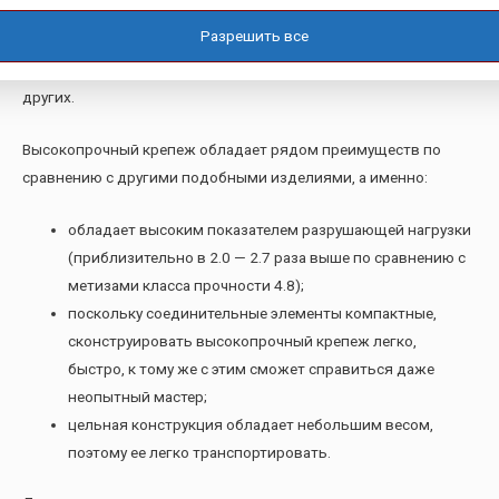
Высокопрочный крепеж изготавливается из
Разрешить все
низкоуглеродистых и легированных сталей с содержанием
углерода не более 0,4% марок 35, 20Г2Р, 40Х, 30Х3МФ и
других.
Высокопрочный крепеж обладает рядом преимуществ по
сравнению с другими подобными изделиями, а именно:
обладает высоким показателем разрушающей нагрузки
(приблизительно в 2.0 — 2.7 раза выше по сравнению с
метизами класса прочности 4.8);
поскольку соединительные элементы компактные,
сконструировать высокопрочный крепеж легко,
быстро, к тому же с этим сможет справиться даже
неопытный мастер;
цельная конструкция обладает небольшим весом,
поэтому ее легко транспортировать.