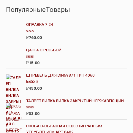
ПопулярныеТовары
ОПРАВКА 7 24
О
760.00
Р
ц
е
н
ЦАНГА С РЕЗЬБОЙ
к
а
0
О
15.00
Р
и
ц
з
е
5
н
ШТРЕВЕЛЬ ДЛЯ DIN69871 ТИП 4060
к
а
0
Оценк
450.00
Р
и
а
3.00
з
из 5
5
ТАЛРЕП ВИЛКА ВИЛКА ЗАКРЫТЫЙ НЕРЖАВЕЮЩИЙ
О
33.00
Р
ц
е
н
СКОБА D-ОБРАЗНАЯ С ШЕСТИГРАННЫМ
к
УГЛУБЛЕНИЕМ АРТ 8482
а