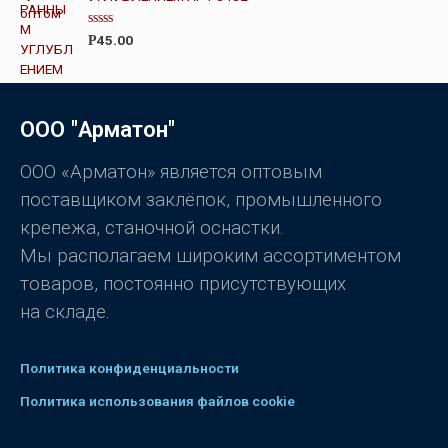
0
и
з
О
45.00
Р
5
ц
е
н
к
а
0
ООО "Арматон"
и
з
5
ООО «Арматон» является оптовым
поставщиком заклёпок, промышленного
крепежа, станочной оснастки.
Мы располагаем широким ассортиментом
товаров, постоянно присутствующих
на складе.
Политика конфиденциальности
Политика использования файлов cookie