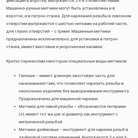
фиксации в воротке, выпускаются 2-х и 3-комплектными.
Машинно-ручные метчики могут быть установлены и в
вороток, и в патрон станка. Для нарезания резьбы в сквозном
отверстии выпускаются с шестью нитками на рабочей части,
для глухих отверстий – с тремя. Машинные метчики
предназначены исключительно для установки в патрон
станка, имеют винтовые и укороченные канавки.
Кратко перечислим некоторые специальные виды метчиков:
Гаечные – имеют длинную хвостовую часть для
нанизывания гаек, что позволяет нарезать резьбы в
нескольких изделиях без выворачивания инструмента.
Предназначены для машинной нарезки.
Метчики для левой резьбы – обозначаются литерами
LH, имеют тот же шаг и диаметр как инструмент с
метрической резьбой.
Метчики дюймовые – инструмент для нарезки резьб в
дюймовой системе измерений. Выпускаются 2-х или 3-