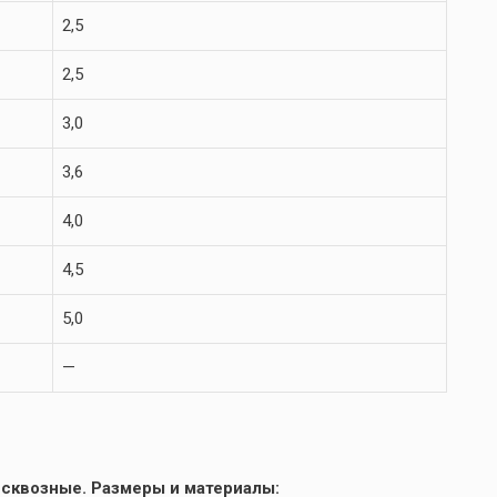
2,5
2,5
3,0
3,6
4,0
4,5
5,0
—
 сквозные. Размеры и материалы: