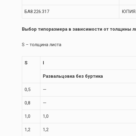
БА8.226.317
ЮПИЯ.
Выбор типоразмера в зависимости от толщины ли
S – толщина листа
S
l
Развальцовка без буртика
0,5
—
0,8
—
1,0
1,0
1,2
1,2