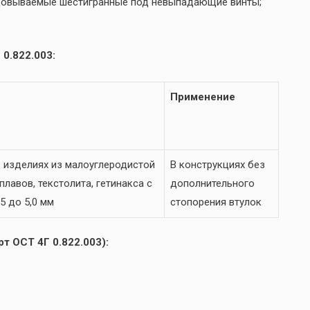
ьцовываемые шестигранные под невыпадающие винты;
0.822.003:
Применение
 изделиях из малоуглеродистой
В конструкциях без
лавов, текстолита, гетинакса с
дополнительного
5 до 5,0 мм
стопорения втулок
т ОСТ 4Г 0.822.003):