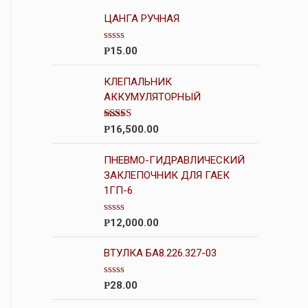
ЦАНГА РУЧНАЯ
О
15.00
Р
ц
е
н
КЛЕПАЛЬНИК
к
АККУМУЛЯТОРНЫЙ
а
0
и
Оценка
16,500.00
Р
з
3.00
из
5
5
ПНЕВМО-ГИДРАВЛИЧЕСКИЙ
ЗАКЛЕПОЧНИК ДЛЯ ГАЕК
1ГП-6
О
12,000.00
Р
ц
е
н
ВТУЛКА БА8.226.327-03
к
а
0
О
28.00
Р
и
ц
з
е