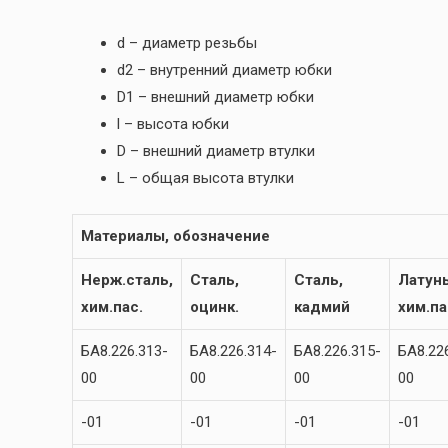
d – диаметр резьбы
d2 – внутренний диаметр юбки
D1 – внешний диаметр юбки
l – высота юбки
D – внешний диаметр втулки
L – общая высота втулки
Материалы, обозначение
Нерж.сталь,
Сталь,
Сталь,
Латунь
хим.пас.
оцинк.
кадмий
хим.па
БА8.226.313-
БА8.226.314-
БА8.226.315-
БА8.22
00
00
00
00
-01
-01
-01
-01