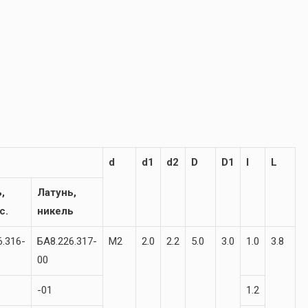
d
d1
d2
D
D1
l
L
,
Латунь,
с.
никель
6.316-
БА8.226.317-
М2
2.0
2.2
5.0
3.0
1.0
3.8
00
-01
1.2