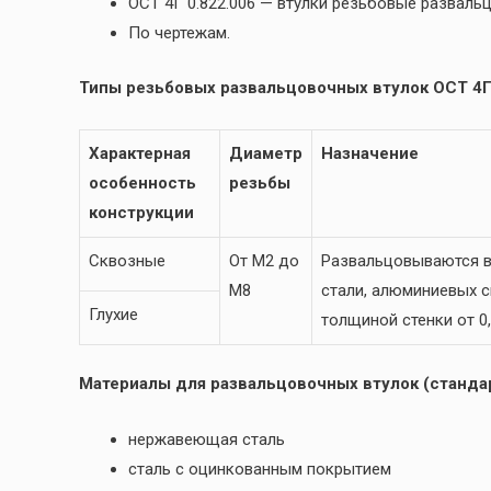
ОСТ 4Г 0.822.006 — втулки резьбовые развал
По чертежам.
Типы резьбовых развальцовочных втулок ОСТ 4Г 
Характерная
Диаметр
Назначение
особенность
резьбы
конструкции
Сквозные
От М2 до
Развальцовываются в
М8
стали, алюминиевых сп
Глухие
толщиной стенки от 0,
Материалы для развальцовочных втулок (стандар
нержавеющая сталь
сталь с оцинкованным покрытием