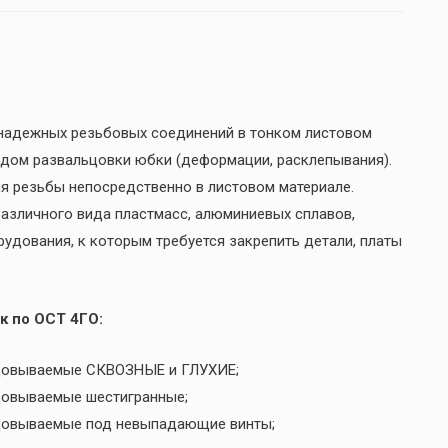
 надежных резьбовых соединений в тонком листовом
одом развальцовки юбки (деформации, расклепывания).
я резьбы непосредственно в листовом материале.
 различного вида пластмасс, алюминиевых сплавов,
рудования, к которым требуется закрепить детали, платы
к по ОСТ 4ГО:
льцовываемые СКВОЗНЫЕ и ГЛУХИЕ;
ьцовываемые шестигранные;
ьцовываемые под невыпадающие винты;