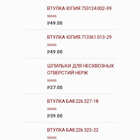
ВТУЛКА ЮПИЯ.753124.002-09
О
49.00
Р
ц
е
н
ВТУЛКА ЮПИЯ.713361.013-29
к
а
0
О
49.00
Р
и
ц
з
е
5
н
ШПИЛЬКИ ДЛЯ НЕСКВОЗНЫХ
к
ОТВЕРСТИЙ НЕРЖ
а
0
и
О
27.00
Р
з
ц
5
е
н
ВТУЛКА БА8.226.327-18
к
а
0
О
39.00
Р
и
ц
з
е
5
н
ВТУЛКА БА8.226.323-22
к
а