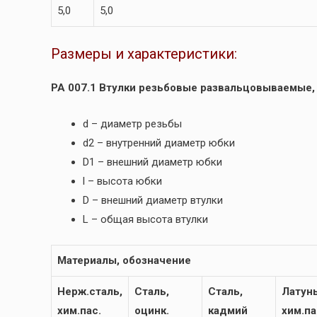
5,0
5,0
Размеры и характеристики:
РА 007.1 Втулки резьбовые развальцовываемые,
d – диаметр резьбы
d2 – внутренний диаметр юбки
D1 – внешний диаметр юбки
l – высота юбки
D – внешний диаметр втулки
L – общая высота втулки
Материалы, обозначение
Нерж.сталь,
Сталь,
Сталь,
Латунь
хим.пас.
оцинк.
кадмий
хим.па