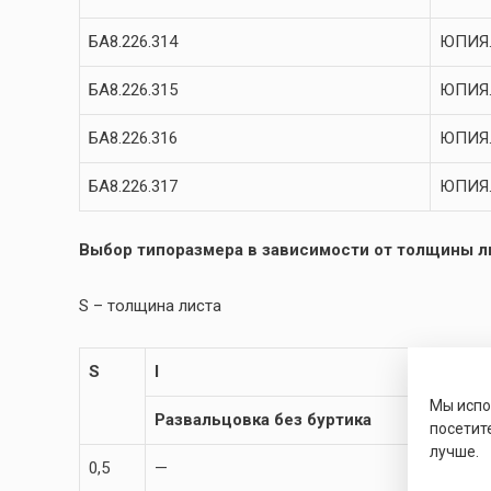
БА8.226.314
ЮПИЯ.
БА8.226.315
ЮПИЯ.
БА8.226.316
ЮПИЯ.
БА8.226.317
ЮПИЯ.
Выбор типоразмера в зависимости от толщины ли
S – толщина листа
S
l
Мы исп
Развальцовка без буртика
посетит
лучше.
0,5
—