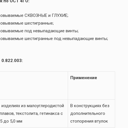
к по ОСТ 4ГО:
льцовываемые СКВОЗНЫЕ и ГЛУХИЕ;
ьцовываемые шестигранные;
ьцовываемые под невыпадающие винты;
ьцовываемые шестигранные под невыпадающие винты;
0.822.003:
Применение
 изделиях из малоуглеродистой
В конструкциях без
лавов, текстолита, гетинакса с
дополнительного
5 до 5,0 мм
стопорения втулок