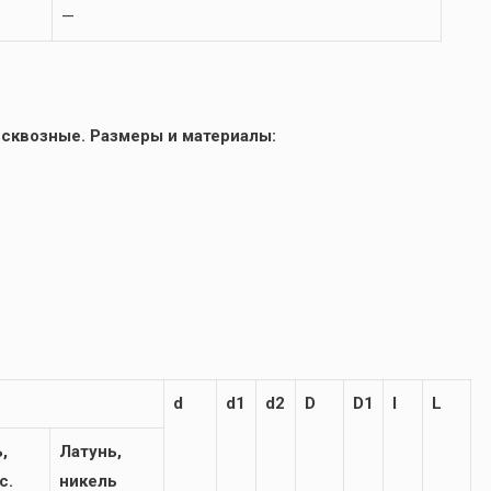
—
 сквозные. Размеры и материалы:
d
d1
d2
D
D1
l
L
,
Латунь,
с.
никель