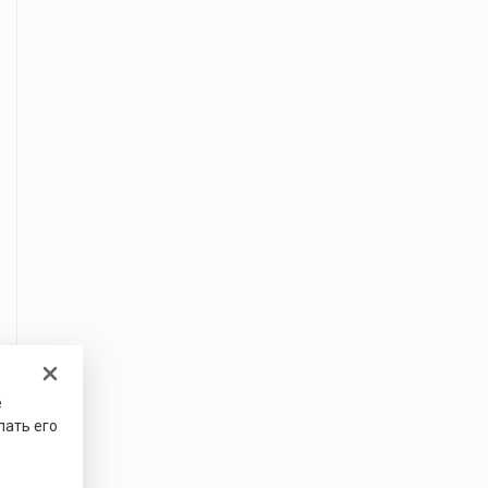
е
лать его