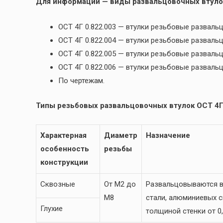
Для информации — виды развальцовочных втуло
ОСТ 4Г 0.822.003 — втулки резьбовые разва
ОСТ 4Г 0.822.004 — втулки резьбовые развал
ОСТ 4Г 0.822.005 — втулки резьбовые развал
ОСТ 4Г 0.822.006 — втулки резьбовые развал
По чертежам.
Типы резьбовых развальцовочных втулок ОСТ 4Г 
Характерная
Диаметр
Назначение
особенность
резьбы
конструкции
Сквозные
От М2 до
Развальцовываются в
М8
стали, алюминиевых сп
Глухие
толщиной стенки от 0,