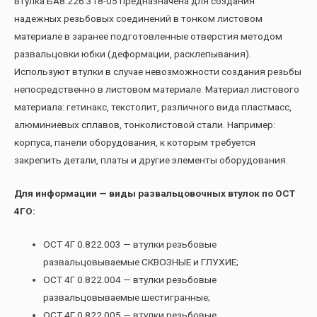
Втулка БА8.226.318-05 предназначена для создания
надежных резьбовых соединений в тонком листовом
материале в заранее подготовленные отверстия методом
развальцовки юбки (деформации, расклепывания).
Используют втулки в случае невозможности создания резьбы
непосредственно в листовом материале. Материал листового
материала: гетинакс, текстолит, различного вида пластмасс,
алюминиевых сплавов, тонколистовой стали. Например:
корпуса, панели оборудования, к которым требуется
закрепить детали, платы и другие элементы оборудования.
Для информации — виды развальцовочных втулок по ОСТ
4ГО:
ОСТ 4Г 0.822.003 — втулки резьбовые
развальцовываемые СКВОЗНЫЕ и ГЛУХИЕ;
ОСТ 4Г 0.822.004 — втулки резьбовые
развальцовываемые шестигранные;
ОСТ 4Г 0.822.005 — втулки резьбовые