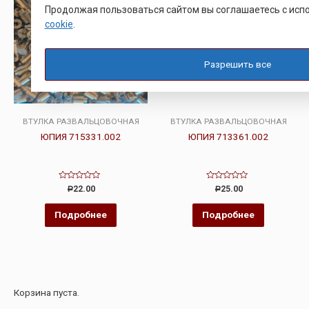
Продолжая пользоваться сайтом вы соглашаетесь с ис
cookie
.
Разрешить все
ВТУЛКА РАЗВАЛЬЦОВОЧНАЯ
ВТУЛКА РАЗВАЛЬЦОВОЧНАЯ
ЮПИЯ 715331.002
ЮПИЯ 713361.002
Оценка
Оценка
22.00
25.00
Р
Р
0
0
из
из
5
5
Подробнее
Подробнее
Корзина пуста.