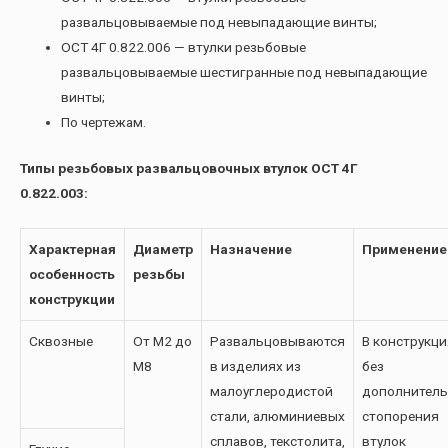
развальцовываемые под невыпадающие винты;
ОСТ 4Г 0.822.006 — втулки резьбовые
развальцовываемые шестигранные под невыпадающие
винты;
По чертежам.
Типы резьбовых развальцовочных втулок ОСТ 4Г
0.822.003:
Характерная
Диаметр
Назначение
Применение
особенность
резьбы
конструкции
Сквозные
От М2 до
Развальцовываются
В конструкци
М8
в изделиях из
без
малоуглеродистой
дополнитель
стали, алюминиевых
стопорения
сплавов, текстолита,
втулок