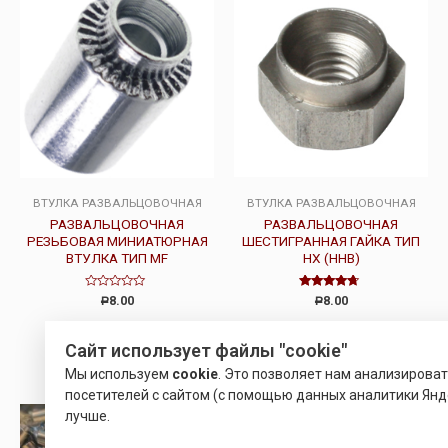
ВТУЛКА РАЗВАЛЬЦОВОЧНАЯ
ВТУЛКА РАЗВАЛЬЦОВОЧНАЯ
РАЗВАЛЬЦОВОЧНАЯ
РАЗВАЛЬЦОВОЧНАЯ
РЕЗЬБОВАЯ МИНИАТЮРНАЯ
ШЕСТИГРАННАЯ ГАЙКА ТИП
ВТУЛКА ТИП MF
HX (HHB)
Оценка
Оценка
8.00
8.00
Р
Р
0
4.50
из
из 5
5
Подробнее
Подробнее
Сайт использует файлы "cookie"
Мы используем
cookie
. Это позволяет нам анализирова
посетителей с сайтом (с помощью данных аналитики Янде
лучше.