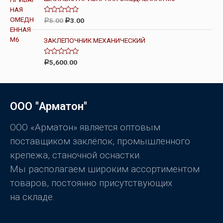
к
а
0
О
5.00
3.00
Р
Р
и
ц
з
е
5
н
ЗАКЛЕПОЧНИК МЕХАНИЧЕСКИЙ
к
а
0
О
5,600.00
Р
и
ц
з
е
5
н
к
а
0
ООО "Арматон"
и
з
5
ООО «Арматон» является оптовым
поставщиком заклёпок, промышленного
крепежа, станочной оснастки.
Мы располагаем широким ассортиментом
товаров, постоянно присутствующих
на складе.