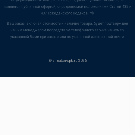
являются публичной офертой, определяемой положениями Статей 435 и
437 Гражданского кодекса РФ.
Ваш заказ, включая стоимость и наличие товара, будет подтвержден
нашим менеджером посредством телефонного звонка на номер,
указанный Вами при заказе или по указанной электронной почте.
© armaton-spb.ru 2026