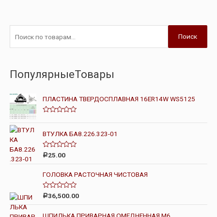
Поиск
ПопулярныеТовары
ПЛАСТИНА ТВЕРДОСПЛАВНАЯ 16ER14W WS5125
О
ц
е
ВТУЛКА БА8.226.323-01
н
к
а
О
25.00
Р
0
ц
и
е
з
н
ГОЛОВКА РАСТОЧНАЯ ЧИСТОВАЯ
5
к
а
0
О
36,500.00
Р
и
ц
з
е
5
н
ШПИЛЬКА ПРИВАРНАЯ ОМЕДНЕННАЯ М6