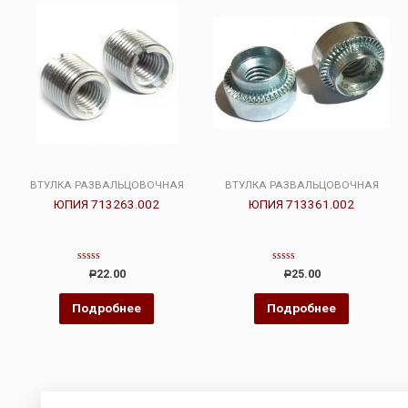
ВТУЛКА РАЗВАЛЬЦОВОЧНАЯ
ВТУЛКА РАЗВАЛЬЦОВОЧНАЯ
ЮПИЯ 713263.002
ЮПИЯ 713361.002
Оценка
Оценка
22.00
25.00
Р
Р
0
0
из
из
5
5
Подробнее
Подробнее