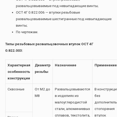
развальцовываемые под невыпадающие винты;
ОСТ 4Г 0.822.006 — втулки резьбовые
развальцовываемые шестигранные под невыпадающие
винты;
По чертежам.
Типы резьбовых развальцовочных втулок ОСТ 4Г
0.822.003:
Характерная
Диаметр
Назначение
Применение
особенность
резьбы
конструкции
Сквозные
От М2 до
Развальцовываются
В конструкци
М8
в изделиях из
без
малоуглеродистой
дополнитель
стали, алюминиевых
стопорения
сплавов, текстолита,
втулок