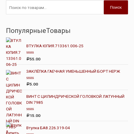
Поиск
ПопулярныеТовары
ВТУЛКА ЮПИЯ.713361.006-25
О
55.00
Р
ц
е
н
ЗАКЛЁПКА ГАЕЧНАЯ УМЕНЬШЕННЫЙ БОРТ НЕРЖ
к
а
0
О
5.00
Р
и
ц
з
е
5
н
ВИНТ С ЦИЛИНДРИЧЕСКОЙ ГОЛОВКОЙ ЛАТУННЫЙ
к
DIN 7985
а
0
и
з
О
15.00
Р
5
ц
е
н
Втулка БА8.226.319-04
к