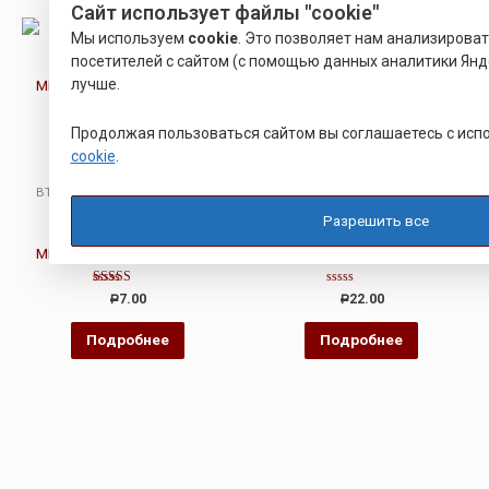
Сайт использует файлы "cookie"
Мы используем
cookie
. Это позволяет нам анализирова
посетителей с сайтом (с помощью данных аналитики Янде
лучше.
Продолжая пользоваться сайтом вы соглашаетесь с ис
cookie
.
ВТУЛКА РАЗВАЛЬЦОВОЧНАЯ
ВТУЛКА РАЗВАЛЬЦОВОЧНАЯ
РАЗВАЛЬЦОВОЧНАЯ
ЮПИЯ 715331.002
Разрешить все
КРУГЛАЯ ГАЙКА
МИНИАТЮРНАЯ ТИП RMHB
Оценка
Оценка
7.00
22.00
Р
Р
5.00
0
из 5
из
5
Подробнее
Подробнее