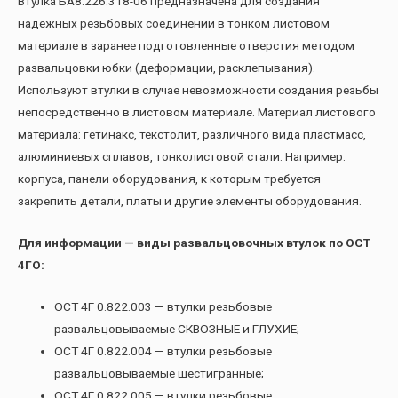
Втулка БА8.226.318-06 предназначена для создания
надежных резьбовых соединений в тонком листовом
материале в заранее подготовленные отверстия методом
развальцовки юбки (деформации, расклепывания).
Используют втулки в случае невозможности создания резьбы
непосредственно в листовом материале. Материал листового
материала: гетинакс, текстолит, различного вида пластмасс,
алюминиевых сплавов, тонколистовой стали. Например:
корпуса, панели оборудования, к которым требуется
закрепить детали, платы и другие элементы оборудования.
Для информации — виды развальцовочных втулок по ОСТ
4ГО:
ОСТ 4Г 0.822.003 — втулки резьбовые
развальцовываемые СКВОЗНЫЕ и ГЛУХИЕ;
ОСТ 4Г 0.822.004 — втулки резьбовые
развальцовываемые шестигранные;
ОСТ 4Г 0.822.005 — втулки резьбовые