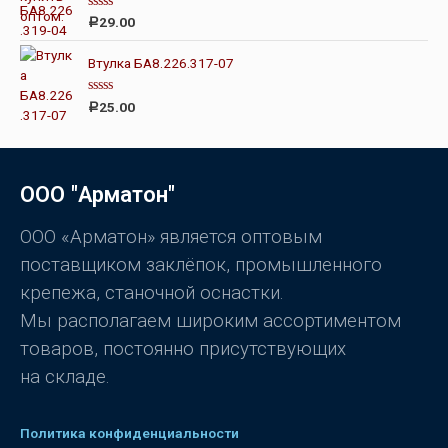
а
0
О
29.00
Р
и
ц
з
е
5
н
Втулка БА8.226.317-07
к
а
0
О
25.00
Р
и
ц
з
е
5
н
к
а
0
ООО "Арматон"
и
з
5
ООО «Арматон» является оптовым
поставщиком заклёпок, промышленного
крепежа, станочной оснастки.
Мы располагаем широким ассортиментом
товаров, постоянно присутствующих
на складе.
Политика конфиденциальности