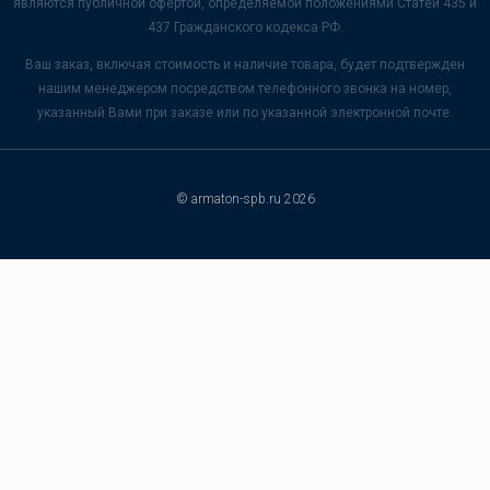
являются публичной офертой, определяемой положениями Статей 435 и
437 Гражданского кодекса РФ.
Ваш заказ, включая стоимость и наличие товара, будет подтвержден
нашим менеджером посредством телефонного звонка на номер,
указанный Вами при заказе или по указанной электронной почте.
© armaton-spb.ru 2026