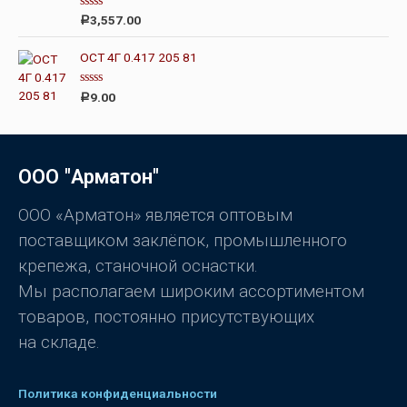
а
0
О
3,557.00
Р
и
ц
з
е
5
н
ОСТ 4Г 0.417 205 81
к
а
0
О
9.00
Р
и
ц
з
е
5
н
к
а
0
ООО "Арматон"
и
з
5
ООО «Арматон» является оптовым
поставщиком заклёпок, промышленного
крепежа, станочной оснастки.
Мы располагаем широким ассортиментом
товаров, постоянно присутствующих
на складе.
Политика конфиденциальности