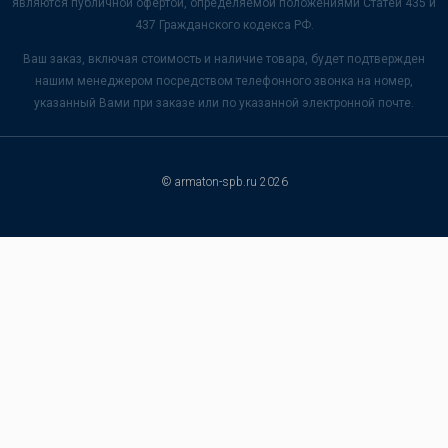
являются публичной офертой, определяемой положениями Статей 435 и
437 Гражданского кодекса РФ.
Ваш заказ, включая стоимость и наличие товара, будет подтвержден
нашим менеджером посредством телефонного звонка на номер,
указанный Вами при заказе или по указанной электронной почте.
© armaton-spb.ru 2026