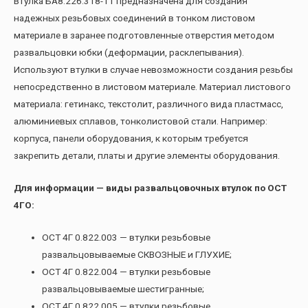
Втулка БА8.226.318-11 предназначена для создания
надежных резьбовых соединений в тонком листовом
материале в заранее подготовленные отверстия методом
развальцовки юбки (деформации, расклепывания).
Используют втулки в случае невозможности создания резьбы
непосредственно в листовом материале. Материал листового
материала: гетинакс, текстолит, различного вида пластмасс,
алюминиевых сплавов, тонколистовой стали. Например:
корпуса, панели оборудования, к которым требуется
закрепить детали, платы и другие элементы оборудования.
Для информации — виды развальцовочных втулок по ОСТ
4ГО:
ОСТ 4Г 0.822.003 — втулки резьбовые
развальцовываемые СКВОЗНЫЕ и ГЛУХИЕ;
ОСТ 4Г 0.822.004 — втулки резьбовые
развальцовываемые шестигранные;
ОСТ 4Г 0.822.005 — втулки резьбовые