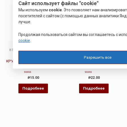
Сайт использует файлы "cookie"
Мы используем
cookie
. Это позволяет нам анализирова
посетителей с сайтом (с помощью данных аналитики Янде
лучше.
Продолжая пользоваться сайтом вы соглашаетесь с ис
cookie
.
ВТУЛКА РАЗВАЛЬЦОВОЧНАЯ
ВТУЛКА РАЗВАЛЬЦОВОЧНАЯ
РАЗВАЛЬЦОВОЧНАЯ
ВТУЛКА ЮПИЯ 713361.003
Разрешить все
КРУГЛАЯ ГАЙКА (БОНКА) ТИП
RHB
Оценка
Оценка
15.00
22.00
Р
Р
0
0
из
из
5
5
Подробнее
Подробнее