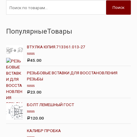
Поиск
ПопулярныеТовары
ВТУЛКА ЮПИЯ.713361.013-27
О
45.00
Р
ц
е
н
РЕЗЬБОВЫЕ ВСТАВКИ ДЛЯ ВОССТАНОВЛЕНИЯ
к
РЕЗЬБЫ
а
0
и
з
О
23.00
Р
5
ц
е
н
БОЛТ ЛЕМЕШНЫЙ ГОСТ
к
а
0
О
120.00
Р
и
ц
з
е
5
н
КАЛИБР ПРОБКА
к