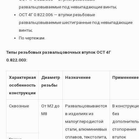
развальцовываемые под невыпадающие винты;
ОСТ 4Г 0.822.006 — втулки резьбовые
развальцовываемые шестигранные под невыпадающие
винты;
По чертежам.
Типы резьбовых развальцовочных втулок ОСТ 4Г
0.822.003:
Характерная
Диаметр
Назначение
Применение
особенность
резьбы
конструкции
Сквозные
От М2 до
Развальцовываются
В конструкци
М8
в изделиях из
без
малоуглеродистой
дополнитель
стали, алюминиевых
стопорения
сплавов, текстолита,
втулок