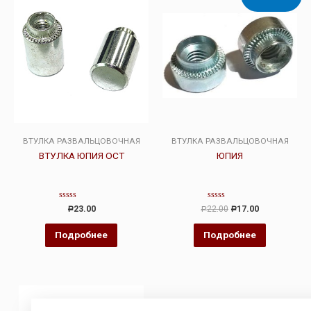
ВТУЛКА РАЗВАЛЬЦОВОЧНАЯ
ВТУЛКА РАЗВАЛЬЦОВОЧНАЯ
ВТУЛКА ЮПИЯ ОСТ
ЮПИЯ
Оценка
Оценка
23.00
22.00
17.00
Р
Р
Р
0
0
из
из
5
5
Подробнее
Подробнее