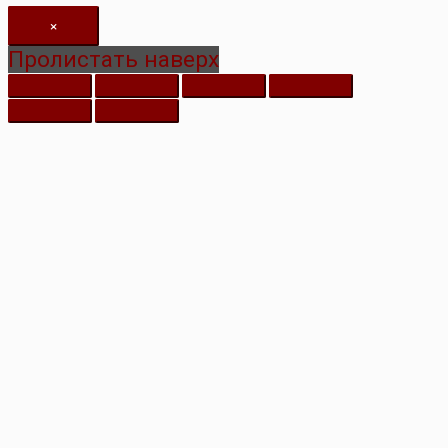
×
Пролистать наверх