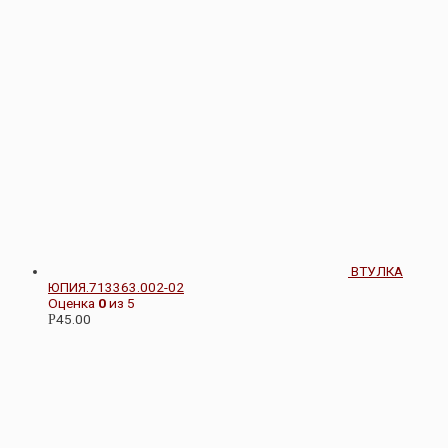
ВТУЛКА
ЮПИЯ.713363.002-02
Оценка
0
из 5
45.00
Р