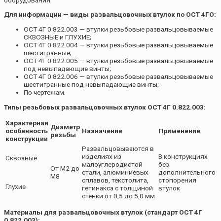
Для информации — виды развальцовочных втулок по ОСТ 4ГО:
ОСТ 4Г 0.822.003 — втулки резьбовые развальцовываемые
СКВОЗНЫЕ и ГЛУХИЕ;
ОСТ 4Г 0.822.004 — втулки резьбовые развальцовываемые
шестигранные;
ОСТ 4Г 0.822.005 — втулки резьбовые развальцовываемые
под невыпадающие винты;
ОСТ 4Г 0.822.006 — втулки резьбовые развальцовываемые
шестигранные под невыпадающие винты;
По чертежам.
Типы резьбовых развальцовочных втулок ОСТ 4Г 0.822.003:
Характерная
Диаметр
особенность
Назначение
Применение
резьбы
конструкции
Развальцовываются в
изделиях из
В конструкциях
Сквозные
малоуглеродистой
без
От М2 до
стали, алюминиевых
дополнительного
М8
сплавов, текстолита,
стопорения
Глухие
гетинакса с толщиной
втулок
стенки от 0,5 до 5,0 мм
Материалы для развальцовочных втулок (стандарт ОСТ 4Г
0.822.003):