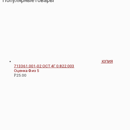
ПопулярныеТовары
ЮПИЯ
713361.001-02 ОСТ 4Г 0.822.003
Оценка
0
из 5
25.00
Р