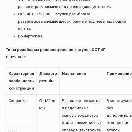
развальцовываемые под невыпадающие винты;
ОСТ 4Г 0.822.006 — втулки резьбовые
развальцовываемые шестигранные под невыпадающие
винты;
По чертежам.
Типы резьбовых развальцовочных втулок ОСТ 4Г
0.822.003:
Характерная
Диаметр
Назначение
Применение
особенность
резьбы
конструкции
Сквозные
От М2 до
Развальцовываются
В конструкци
М8
в изделиях из
без
малоуглеродистой
дополнитель
стали, алюминиевых
стопорения
сплавов, текстолита,
втулок