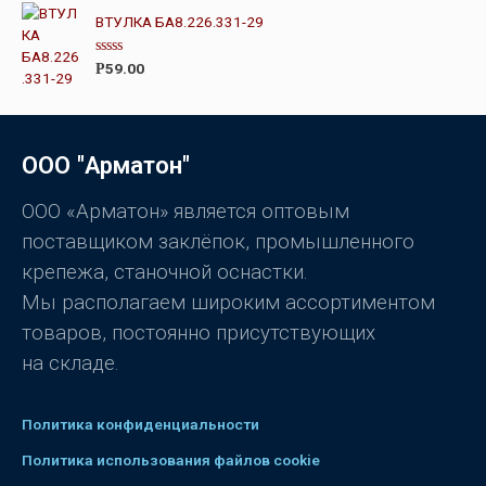
е
з
н
ВТУЛКА БА8.226.331-29
5
к
а
0
О
59.00
Р
и
ц
з
е
5
н
к
а
0
ООО "Арматон"
и
з
5
ООО «Арматон» является оптовым
поставщиком заклёпок, промышленного
крепежа, станочной оснастки.
Мы располагаем широким ассортиментом
товаров, постоянно присутствующих
на складе.
Политика конфиденциальности
Политика использования файлов cookie