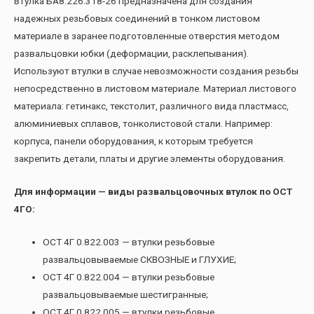
Втулка БА8.226.318-26 предназначена для создания
надежных резьбовых соединений в тонком листовом
материале в заранее подготовленные отверстия методом
развальцовки юбки (деформации, расклепывания).
Используют втулки в случае невозможности создания резьбы
непосредственно в листовом материале. Материал листового
материала: гетинакс, текстолит, различного вида пластмасс,
алюминиевых сплавов, тонколистовой стали. Например:
корпуса, панели оборудования, к которым требуется
закрепить детали, платы и другие элементы оборудования.
Для информации — виды развальцовочных втулок по ОСТ
4ГО:
ОСТ 4Г 0.822.003 — втулки резьбовые
развальцовываемые СКВОЗНЫЕ и ГЛУХИЕ;
ОСТ 4Г 0.822.004 — втулки резьбовые
развальцовываемые шестигранные;
ОСТ 4Г 0.822.005 — втулки резьбовые