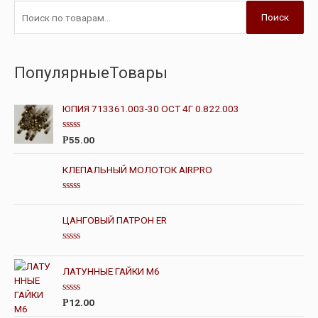
Поиск
ПопулярныеТовары
ЮПИЯ 713361.003-30 ОСТ 4Г 0.822.003
О
55.00
Р
ц
е
н
КЛЕПАЛЬНЫЙ МОЛОТОК AIRPRO
к
а
0
О
и
ц
з
е
ЦАНГОВЫЙ ПАТРОН ER
5
н
к
а
О
0
ц
и
е
ЛАТУННЫЕ ГАЙКИ М6
з
н
5
к
а
О
12.00
Р
0
ц
и