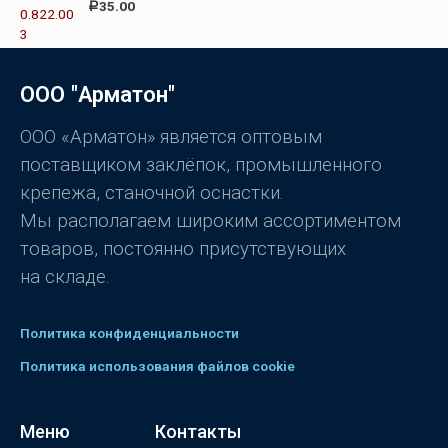
О
35.00
Р
и
ц
з
е
5
н
к
а
0
ООО "Арматон"
и
з
5
ООО «Арматон» является оптовым
поставщиком заклёпок, промышленного
крепежа, станочной оснастки.
Мы располагаем широким ассортиментом
товаров, постоянно присутствующих
на складе.
Политика конфиденциальности
Политика использования файлов cookie
Меню
Контакты