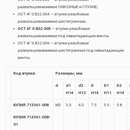
развальцовываемые СКВОЗНЫЕ и ГЛУХИЕ;
ОСТ 4Г 0.822.004 — втулки резьбовые
развальцовываемые шестигранные;
ОСТ 4Г 0.822.005
— втулки резьбовые
развальцовываемые под невыпадающие винты;
ОСТ 4Г 0.822.006 — втулки резьбовые
развальцовываемые шестигранные под невыпадающие
винты.
Код втулки
Размеры, мм
d
d1
d2
D
D1
D2
H14
H12
H14
H11
H14
ЮПИЯ.713361.008
М3
3.0
4.0
7.5
5.0
5.8
ЮПИЯ.713361.008-
01