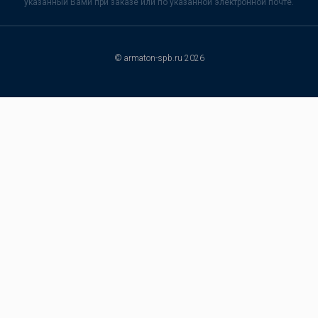
указанный Вами при заказе или по указанной электронной почте.
© armaton-spb.ru 2026