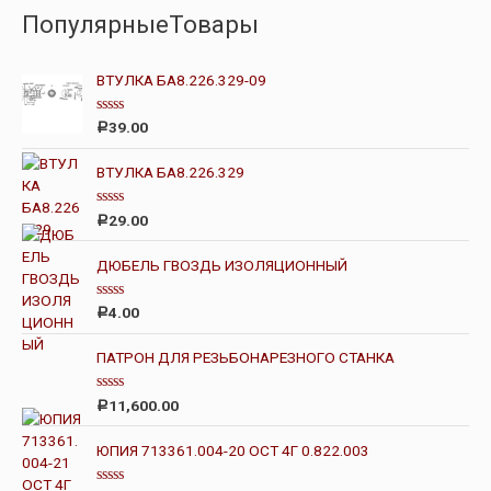
ПопулярныеТовары
ВТУЛКА БА8.226.329-09
О
39.00
Р
ц
е
н
ВТУЛКА БА8.226.329
к
а
0
О
29.00
Р
и
ц
з
е
5
н
ДЮБЕЛЬ ГВОЗДЬ ИЗОЛЯЦИОННЫЙ
к
а
0
О
4.00
Р
и
ц
з
е
5
н
ПАТРОН ДЛЯ РЕЗЬБОНАРЕЗНОГО СТАНКА
к
а
0
О
11,600.00
Р
и
ц
з
е
5
н
ЮПИЯ 713361.004-20 ОСТ 4Г 0.822.003
к
а
0