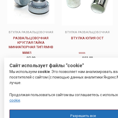
ВТУЛКА РАЗВАЛЬЦОВОЧНАЯ
ВТУЛКА РАЗВАЛЬЦОВОЧНАЯ
РАЗВАЛЬЦОВОЧНАЯ
ВТУЛКА ЮПИЯ ОСТ
КРУГЛАЯ ГАЙКА
МИНИАТЮРНАЯ ТИП RMHB
Оценка
Оценка
7.00
23.00
Р
Р
5.00
0
из 5
из
Сайт использует файлы "cookie"
5
Подробнее
Подробнее
Мы используем
cookie
. Это позволяет нам анализировать в
посетителей с сайтом (с помощью данных аналитики Яндекс.М
лучше.
Продолжая пользоваться сайтом вы соглашаетесь с исполь
cookie
.
Разрешить все