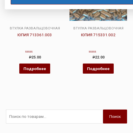
ВТУЛКА РАЗВАЛЬЦОВОЧНАЯ
ВТУЛКА РАЗВАЛЬЦОВОЧНАЯ
ЮПИЯ 713361.003
ЮПИЯ 715331.002
Оценка
Оценка
25.00
22.00
Р
Р
0
0
из
из
5
5
Подробнее
Подробнее
Поиск