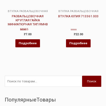
ВТУЛКА РАЗВАЛЬЦОВОЧНАЯ
ВТУЛКА РАЗВАЛЬЦОВОЧНАЯ
РАЗВАЛЬЦОВОЧНАЯ
ВТУЛКА ЮПИЯ 713361.003
КРУГЛАЯ ГАЙКА
МИНИАТЮРНАЯ ТИП RMHB
Оценка
Оценка
Р
7.00
Р
22.00
5.00
0
из 5
из
5
Подробнее
Подробнее
Поиск
ПопулярныеТовары