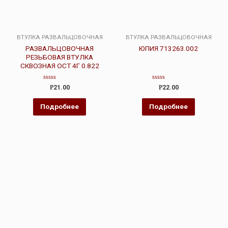
ВТУЛКА РАЗВАЛЬЦОВОЧНАЯ
ВТУЛКА РАЗВАЛЬЦОВОЧНАЯ
РАЗВАЛЬЦОВОЧНАЯ
ЮПИЯ 713263.002
РЕЗЬБОВАЯ ВТУЛКА
СКВОЗНАЯ ОСТ 4Г 0.822
Оценка
Оценка
Р
21.00
Р
22.00
0
0
из
из
5
5
Подробнее
Подробнее