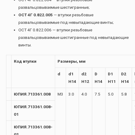
развальцовываемые шестигранные;
ОСТ 4Г 0.822.005
— втулки резьбовые
развальцовываемые под невыпадающие винты;
ОСТ 4Г 0.822.006 — втулки резьбовые
развальцовываемые шестигранные под невыпадающие
винты.
Код втулки
Размеры, мм
d
d1
d2
D
D1
D2
H14
H12
H14
H11
H14
ЮПИЯ.713361.008
М3
3.0
4.0
7.5
5.0
5.8
ЮПИЯ.713361.008-
01
ЮПИЯ.713361.008-
02