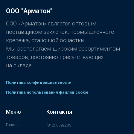
а
0
ООО "Арматон"
и
з
5
ООО «Арматон» является оптовым
поставщиком заклёпок, промышленного
крепежа, станочной оснастки.
Мы располагаем широким ассортиментом
товаров, постоянно присутствующих
на складе.
Политика конфиденциальности
Политика использования файлов cookie
Меню
Контакты
Главная
(812) 6592205