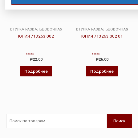
ВТУЛКА РАЗВАЛЬЦОВОЧНАЯ
ВТУЛКА РАЗВАЛЬЦОВОЧНАЯ
ЮПИЯ 713263.002
ЮПИЯ 713263.002 01
Оценка
Оценка
22.00
26.00
Р
Р
0
0
из
из
5
5
Подробнее
Подробнее
Поиск