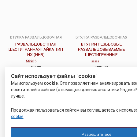
ВТУЛКА РАЗВАЛЬЦОВОЧНАЯ
ВТУЛКА РАЗВАЛЬЦОВОЧНАЯ
РАЗВАЛЬЦОВОЧНАЯ
ВТУЛКИ РЕЗЬБОВЫЕ
ШЕСТИГРАННАЯ ГАЙКА ТИП
РАЗВАЛЬЦОВЫВАЕМЫЕ
HX (HHB)
ШЕСТИГРАННЫЕ
Оценка
Оценка
8.00
28.00
Р
Р
4.50
0
из 5
из
Сайт использует файлы "cookie"
5
Подробнее
Подробнее
Мы используем
cookie
. Это позволяет нам анализировать в
посетителей с сайтом (с помощью данных аналитики Яндекс.М
лучше.
Продолжая пользоваться сайтом вы соглашаетесь с исполь
cookie
.
Разрешить все