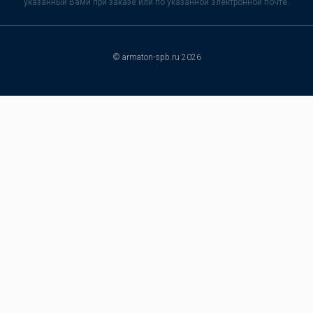
указанный Вами при заказе или по указанной электронной почте.
© armaton-spb.ru 2026