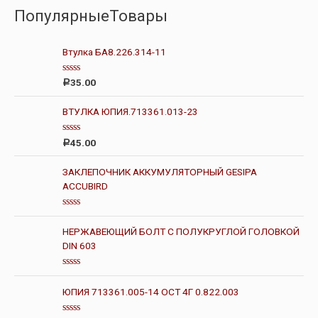
ПопулярныеТовары
Втулка БА8.226.314-11
О
35.00
Р
ц
е
н
ВТУЛКА ЮПИЯ.713361.013-23
к
а
0
О
45.00
Р
и
ц
з
е
5
н
ЗАКЛЕПОЧНИК АККУМУЛЯТОРНЫЙ GESIPA
к
ACCUBIRD
а
0
и
з
О
5
ц
НЕРЖАВЕЮЩИЙ БОЛТ С ПОЛУКРУГЛОЙ ГОЛОВКОЙ
е
н
DIN 603
к
а
0
О
и
ц
з
ЮПИЯ 713361.005-14 ОСТ 4Г 0.822.003
е
5
н
к