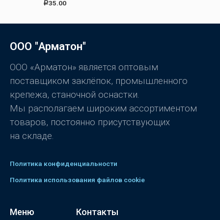
О
а
35.00
Р
ц
0
е
и
н
з
к
5
а
0
ООО "Арматон"
и
з
5
ООО «Арматон» является оптовым
поставщиком заклёпок, промышленного
крепежа, станочной оснастки.
Мы располагаем широким ассортиментом
товаров, постоянно присутствующих
на складе.
Политика конфиденциальности
Политика использования файлов cookie
Меню
Контакты