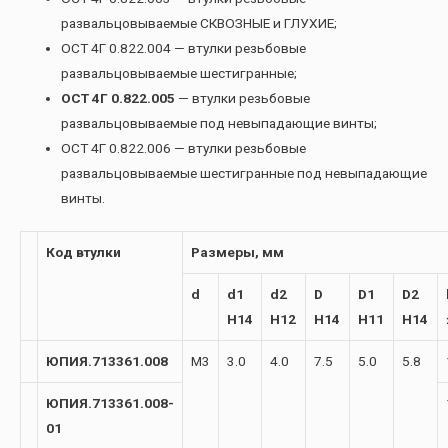
развальцовываемые СКВОЗНЫЕ и ГЛУХИЕ;
ОСТ 4Г 0.822.004 — втулки резьбовые
развальцовываемые шестигранные;
ОСТ 4Г 0.822.005
— втулки резьбовые
развальцовываемые под невыпадающие винты;
ОСТ 4Г 0.822.006 — втулки резьбовые
развальцовываемые шестигранные под невыпадающие
винты.
Код втулки
Размеры, мм
d
d1
d2
D
D1
D2
H14
H12
H14
H11
H14
ЮПИЯ.713361.008
М3
3.0
4.0
7.5
5.0
5.8
ЮПИЯ.713361.008-
01