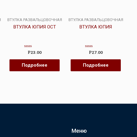
Я
ВТУЛКА РАЗВАЛЬЦОВОЧНАЯ
ВТУЛКА РАЗВАЛЬЦОВОЧНАЯ
ВТУЛКА ЮПИЯ ОСТ
ВТУЛКА ЮПИЯ
Оценка
Оценка
23.00
27.00
Р
Р
0
0
из
из
5
5
Подробнее
Подробнее
Меню