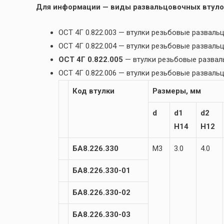
Для информации — виды развальцовочных втуло
ОСТ 4Г 0.822.003 — втулки резьбовые разва
ОСТ 4Г 0.822.004 — втулки резьбовые развал
ОСТ 4Г 0.822.005
— втулки резьбовые разва
ОСТ 4Г 0.822.006 — втулки резьбовые развал
Код втулки
Размеры, мм
d
d1
d2
H14
H12
БА8.226.330
М3
3.0
4.0
БА8.226.330-01
БА8.226.330-02
БА8.226.330-03