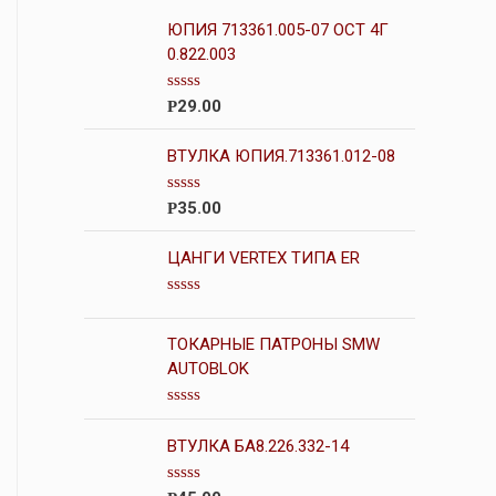
ЮПИЯ 713361.005-07 ОСТ 4Г
0.822.003
О
29.00
Р
ц
е
н
ВТУЛКА ЮПИЯ.713361.012-08
к
а
0
О
35.00
Р
и
ц
з
е
5
н
ЦАНГИ VERTEX ТИПА ER
к
а
0
О
и
ц
з
е
ТОКАРНЫЕ ПАТРОНЫ SMW
5
н
AUTOBLOK
к
а
0
О
и
ц
з
ВТУЛКА БА8.226.332-14
е
5
н
к