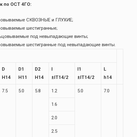
к по ОСТ 4ГО:
льцовываемые СКВОЗНЫЕ и ГЛУХИЕ;
ьцовываемые шестигранные;
льцовываемые под невыпадающие винты;
ьцовываемые шестигранные под невыпадающие винты.
D
D1
D2
l
l1
L
H14
H11
H14
±IT14/2
±IT14/2
h14
7.5
5.0
5.8
1.2
5.0
7.0
1.6
2.0
2.5