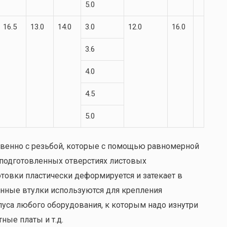
5.0
16.5
13.0
14.0
3.0
12.0
16.0
3.6
4.0
4.5
5.0
венно с резьбой, которые с помощью равномерной
подготовленных отверстиях листовых
отовки пластически деформируется и затекает в
нные втулки используются для крепления
пуса любого оборудования, к которым надо изнутри
ные платы и т.д.