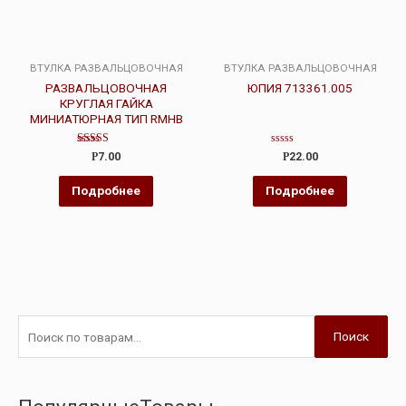
ВТУЛКА РАЗВАЛЬЦОВОЧНАЯ
ВТУЛКА РАЗВАЛЬЦОВОЧНАЯ
РАЗВАЛЬЦОВОЧНАЯ
ЮПИЯ 713361.005
КРУГЛАЯ ГАЙКА
МИНИАТЮРНАЯ ТИП RMHB
Оценка
Оценка
Р
7.00
Р
22.00
5.00
0
из 5
из
5
Подробнее
Подробнее
Поиск