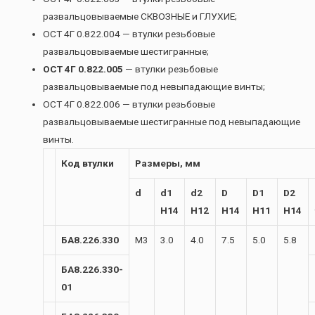
развальцовываемые СКВОЗНЫЕ и ГЛУХИЕ;
ОСТ 4Г 0.822.004 — втулки резьбовые
развальцовываемые шестигранные;
ОСТ 4Г 0.822.005
— втулки резьбовые
развальцовываемые под невыпадающие винты;
ОСТ 4Г 0.822.006 — втулки резьбовые
развальцовываемые шестигранные под невыпадающие
винты.
Код втулки
Размеры, мм
d
d1
d2
D
D1
D2
H14
H12
H14
H11
H14
БА8.226.330
М3
3.0
4.0
7.5
5.0
5.8
БА8.226.330-
01