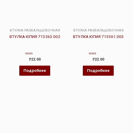
ВТУЛКА РАЗВАЛЬЦОВОЧНАЯ
ВТУЛКА РАЗВАЛЬЦОВОЧНАЯ
ВТУЛКА ЮПИЯ 713263.002
ВТУЛКА ЮПИЯ 713361.003
Оценка
Оценка
Р
22.00
Р
22.00
0
0
из
из
5
5
Подробнее
Подробнее