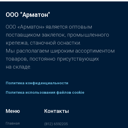
к
а
0
ООО "Арматон"
и
з
5
ООО «Арматон» является оптовым
поставщиком заклёпок, промышленного
крепежа, станочной оснастки.
Мы располагаем широким ассортиментом
товаров, постоянно присутствующих
на складе.
Политика конфиденциальности
Политика использования файлов cookie
Меню
Контакты
Главная
(812) 6592205