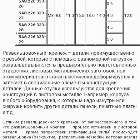
БА8.226.333-
3.6
26
БА8.226.333-
М8
8.0
11.0
16.5
13.0
14.0
4.0
12.0
27
БА8.226.333-
4.5
28
БА8.226.333-
5.0
29
Развальцовочный крепеж – детали, преимущественно
с резьбой, которые с помощью равномерной нагрузки
развальцовываются в предварительно подготовленных
отверстиях листовых металлических заготовок, при
этом материал заготовки пластически деформируется и
затекает в специальные элементы конструкции
деталей. Данные втулки используются для крепления
конструкций в листовом металле. Например, корпуса
любого оборудования, к которым надо изнутри или
снаружи крепить другие детали, панели, печатные платы
и т.д.
Отличие развальцовочного крепежа от запрессовочного в том,
что развальцовочный крепеж — процесс установки в листовой
металл — кроме запрессовки (сжимающей силы) происходит
развальцовка (раскрытие, расклепывание) юбки, которая всегда