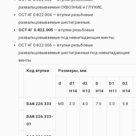
развальцовываемые СКВОЗНЫЕ и ГЛУХИЕ;
ОСТ 4Г 0.822.004 — втулки резьбовые
развальцовываемые шестигранные;
ОСТ 4Г 0.822.005
— втулки резьбовые
развальцовываемые под невыпадающие винты;
ОСТ 4Г 0.822.006 — втулки резьбовые
развальцовываемые шестигранные под невыпадающие
винты.
Код втулки
Размеры, мм
d
d1
d2
D
D1
D2
H14
H12
H14
H11
H14
БА8.226.333
М3
3.0
4.0
7.5
5.0
5.8
БА8.226.333-
01