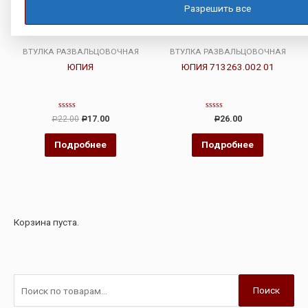
Разрешить все
ВТУЛКА РАЗВАЛЬЦОВОЧНАЯ
ВТУЛКА РАЗВАЛЬЦОВОЧНАЯ
ЮПИЯ
ЮПИЯ 713263.002 01
Оценка
Оценка
22.00
17.00
26.00
Р
Р
Р
0
0
из
из
5
5
Подробнее
Подробнее
Корзина пуста.
Поиск