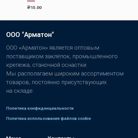
а
0
О
15.00
Р
и
ц
з
е
5
н
к
а
0
ООО "Арматон"
и
з
5
ООО «Арматон» является оптовым
поставщиком заклёпок, промышленного
крепежа, станочной оснастки.
Мы располагаем широким ассортиментом
товаров, постоянно присутствующих
на складе.
Политика конфиденциальности
Политика использования файлов cookie