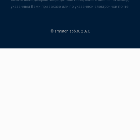
указанный Вами при заказе или по указанной электронной почте.
© armaton-spb.ru 2026