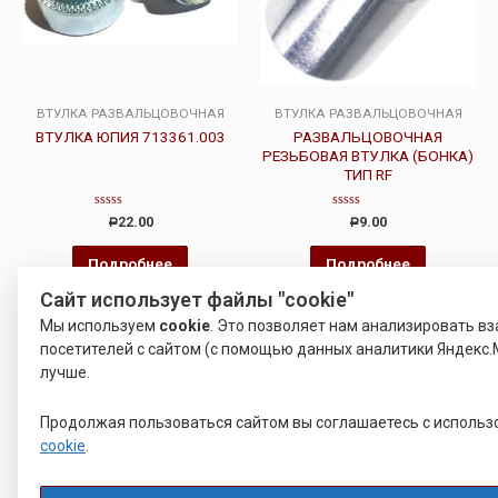
ВТУЛКА РАЗВАЛЬЦОВОЧНАЯ
ВТУЛКА РАЗВАЛЬЦОВОЧНАЯ
ВТУЛКА ЮПИЯ 713361.003
РАЗВАЛЬЦОВОЧНАЯ
РЕЗЬБОВАЯ ВТУЛКА (БОНКА)
ТИП RF
Оценка
Оценка
22.00
9.00
Р
Р
0
0
из
из
5
5
Подробнее
Подробнее
Сайт использует файлы "cookie"
Мы используем
cookie
. Это позволяет нам анализировать в
Распродажа!
посетителей с сайтом (с помощью данных аналитики Яндекс.
лучше.
Продолжая пользоваться сайтом вы соглашаетесь с исполь
cookie
.