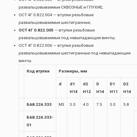
развальцовываемые СКВОЗНЫЕ и ГЛУХИЕ;
ОСТ 4Г 0.822.004 — втулки резьбовые
развальцовываемые шестигранные;
ОСТ 4Г 0.822.005
— втулки резьбовые
развальцовываемые под невыпадающие винты;
ОСТ 4Г 0.822.006 — втулки резьбовые
развальцовываемые шестигранные под невыпадающие
винты.
Код втулки
Размеры, мм
d
d1
d2
D
D1
D2
H14
H12
H14
H11
H14
БА8.226.333
М3
3.0
4.0
7.5
5.0
5.8
БА8.226.333-
01