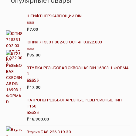
ПопулярныеТовары
ШТИФТ НЕРЖАВЕЮЩИЙ DIN
О
7.00
Р
ц
е
н
ЮПИЯ 715331.002-03 ОСТ 4Г 0.822.003
к
а
0
О
35.00
Р
и
ц
з
е
5
н
ВТУЛКА РЕЗЬБОВАЯ СКВОЗНАЯ DIN 16903-1 ФОРМА
к
D
а
0
и
з
Оценка
17.00
Р
5
4.00
из 5
ПАТРОНЫ РЕЗЬБОНАРЕЗНЫЕ РЕВЕРСИВНЫЕ ТИП
1160
Оценка
18,300.00
Р
4.00
из 5
Втулка БА8.226.319-30