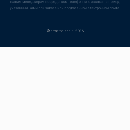
нашим менеджером посредством телефонного звонка на номер,
указанный Вами при заказе или по указанной электронной почте.
© armaton-spb.ru 2026