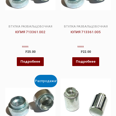
ВТУЛКА РАЗВАЛЬЦОВОЧНАЯ
ВТУЛКА РАЗВАЛЬЦОВОЧНАЯ
ЮПИЯ 713361.002
ЮПИЯ 713361.005
Оценка
Оценка
Р
25.00
Р
22.00
0
0
из
из
5
5
Подробнее
Подробнее
Распродажа!