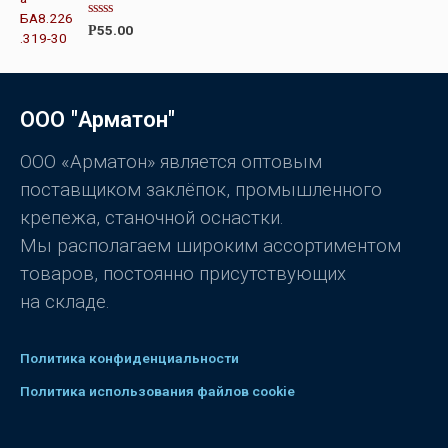
О
55.00
Р
ц
е
н
к
а
0
ООО "Арматон"
и
з
5
ООО «Арматон» является оптовым
поставщиком заклёпок, промышленного
крепежа, станочной оснастки.
Мы располагаем широким ассортиментом
товаров, постоянно присутствующих
на складе.
Политика конфиденциальности
Политика использования файлов cookie