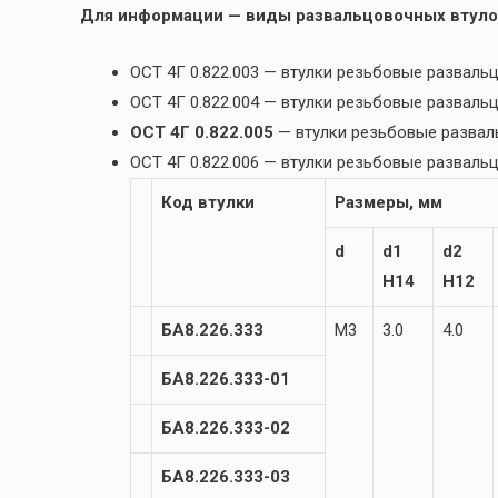
Для информации — виды развальцовочных втуло
ОСТ 4Г 0.822.003 — втулки резьбовые разва
ОСТ 4Г 0.822.004 — втулки резьбовые развал
ОСТ 4Г 0.822.005
— втулки резьбовые разва
ОСТ 4Г 0.822.006 — втулки резьбовые развал
Код втулки
Размеры, мм
d
d1
d2
H14
H12
БА8.226.333
М3
3.0
4.0
БА8.226.333-01
БА8.226.333-02
БА8.226.333-03