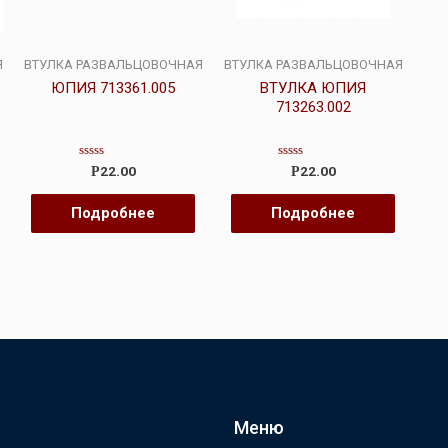
Я
ВТУЛКА РАЗВАЛЬЦОВОЧНАЯ
ВТУЛКА РАЗВАЛЬЦОВОЧНАЯ
ЮПИЯ 713361.005
ВТУЛКА ЮПИЯ
713263.002
Оценка
Оценка
22.00
22.00
Р
Р
0
0
из
из
5
5
Подробнее
Подробнее
Меню