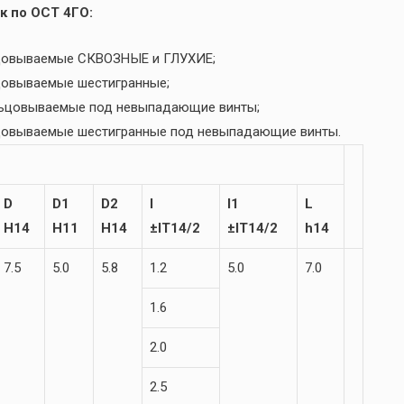
к по ОСТ 4ГО:
льцовываемые СКВОЗНЫЕ и ГЛУХИЕ;
ьцовываемые шестигранные;
льцовываемые под невыпадающие винты;
ьцовываемые шестигранные под невыпадающие винты.
D
D1
D2
l
l1
L
H14
H11
H14
±IT14/2
±IT14/2
h14
7.5
5.0
5.8
1.2
5.0
7.0
1.6
2.0
2.5