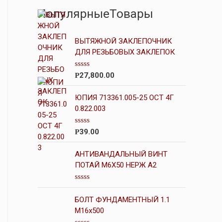
ПопулярныеТовары
ВЫТЯЖНОЙ ЗАКЛЕПОЧНИК
ДЛЯ РЕЗЬБОВЫХ ЗАКЛЕПОК
О
27,800.00
Р
ц
е
н
ЮПИЯ 713361.005-25 ОСТ 4Г
к
0.822.003
а
0
и
О
39.00
Р
з
ц
5
е
н
АНТИВАНДАЛЬНЫЙ ВИНТ
к
ПОТАЙ М6Х50 НЕРЖ А2
а
0
и
О
з
ц
5
БОЛТ ФУНДАМЕНТНЫЙ 1.1
е
н
М16х500
к