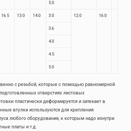
5.0
16.5
13.0
14.0
3.0
12.0
16.0
3.6
4.0
4.5
5.0
венно с резьбой, которые с помощью равномерной
подготовленных отверстиях листовых
отовки пластически деформируется и затекает в
нные втулки используются для крепления
пуса любого оборудования, к которым надо изнутри
ные платы и т.д.