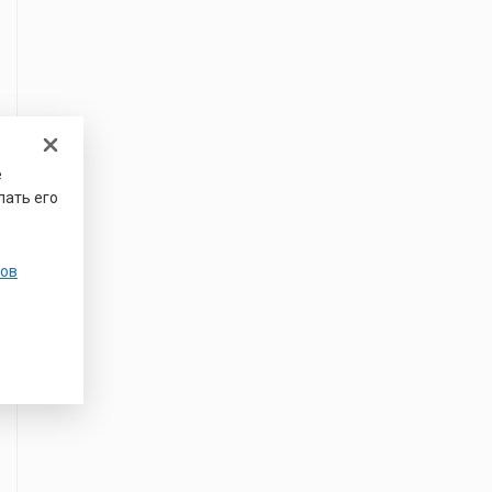
е
лать его
ов