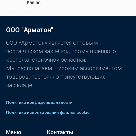
О
88.00
Р
и
ц
з
е
5
н
к
а
0
ООО "Арматон"
и
з
5
ООО «Арматон» является оптовым
поставщиком заклёпок, промышленного
крепежа, станочной оснастки.
Мы располагаем широким ассортиментом
товаров, постоянно присутствующих
на складе.
Политика конфиденциальности
Политика использования файлов cookie
Меню
Контакты