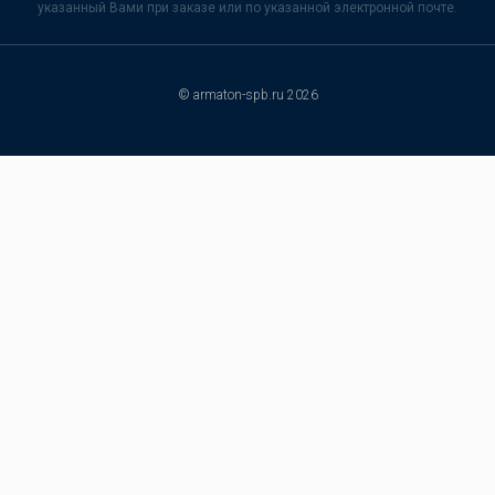
указанный Вами при заказе или по указанной электронной почте.
© armaton-spb.ru 2026