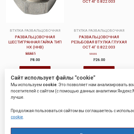
ВТУЛКА РАЗВАЛЬЦОВОЧНАЯ
ВТУЛКА РАЗВАЛЬЦОВОЧНАЯ
РАЗВАЛЬЦОВОЧНАЯ
РАЗВАЛЬЦОВОЧНАЯ
ШЕСТИГРАННАЯ ГАЙКА ТИП
РЕЗЬБОВАЯ ВТУЛКА ГЛУХАЯ
HX (HHB)
ОСТ 4Г 0.822.003
Оценка
Оценка
Р
8.00
Р
26.00
4.50
0
из 5
из
5
Подробнее
Подробнее
Сайт использует файлы "cookie"
Мы используем
cookie
. Это позволяет нам анализировать в
посетителей с сайтом (с помощью данных аналитики Яндекс.
лучше.
Продолжая пользоваться сайтом вы соглашаетесь с исполь
cookie
.