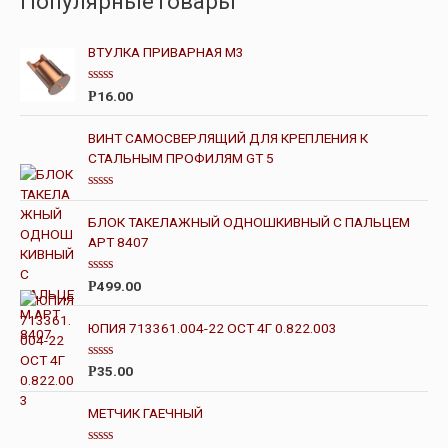
ПопулярныеТовары
ВТУЛКА ПРИВАРНАЯ М3
О
16.00
Р
ц
е
н
ВИНТ САМОСВЕРЛЯЩИЙ ДЛЯ КРЕПЛЕНИЯ К
к
СТАЛЬНЫМ ПРОФИЛЯМ GT 5
а
0
и
з
О
5
ц
БЛОК ТАКЕЛАЖНЫЙ ОДНОШКИВНЫЙ С ПАЛЬЦЕМ
е
н
АРТ 8407
к
а
0
О
499.00
Р
и
ц
з
е
5
н
ЮПИЯ 713361.004-22 ОСТ 4Г 0.822.003
к
а
0
О
35.00
Р
и
ц
з
е
5
н
МЕТЧИК ГАЕЧНЫЙ
к
а
0