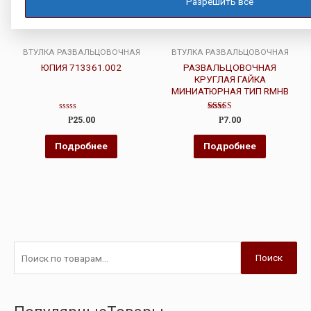
Разрешить все
ВТУЛКА РАЗВАЛЬЦОВОЧНАЯ
ВТУЛКА РАЗВАЛЬЦОВОЧНАЯ
ЮПИЯ 713361.002
РАЗВАЛЬЦОВОЧНАЯ
КРУГЛАЯ ГАЙКА
МИНИАТЮРНАЯ ТИП RMHB
Оценка
Оценка
Р
25.00
Р
7.00
0
5.00
из
из 5
5
Подробнее
Подробнее
Поиск