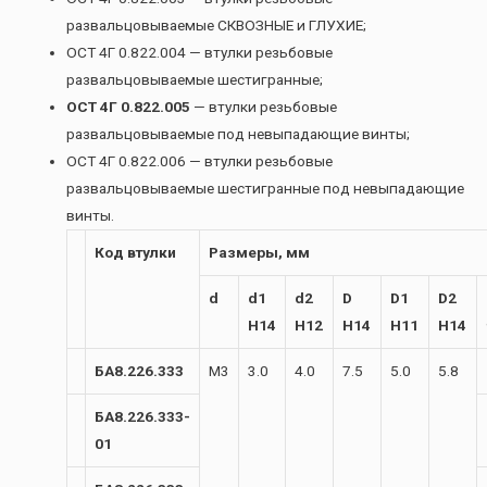
развальцовываемые СКВОЗНЫЕ и ГЛУХИЕ;
ОСТ 4Г 0.822.004 — втулки резьбовые
развальцовываемые шестигранные;
ОСТ 4Г 0.822.005
— втулки резьбовые
развальцовываемые под невыпадающие винты;
ОСТ 4Г 0.822.006 — втулки резьбовые
развальцовываемые шестигранные под невыпадающие
винты.
Код втулки
Размеры, мм
d
d1
d2
D
D1
D2
H14
H12
H14
H11
H14
БА8.226.333
М3
3.0
4.0
7.5
5.0
5.8
БА8.226.333-
01