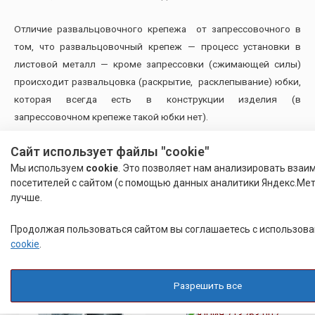
Отличие развальцовочного крепежа от запрессовочного в
том, что развальцовочный крепеж — процесс установки в
листовой металл — кроме запрессовки (сжимающей силы)
происходит развальцовка (раскрытие, расклепывание) юбки,
которая всегда есть в конструкции изделия (в
запрессовочном крепеже такой юбки нет).
Также наша компания располагает возможностью
Сайт использует файлы "cookie"
комплектации заказов
электронными компонентами
для
Мы используем
cookie
. Это позволяет нам анализировать взаи
посетителей с сайтом (с помощью данных аналитики Яндекс.Мет
печатных плат и приборостроения.
лучше.
Похожие товары
Продолжая пользоваться сайтом вы соглашаетесь с использов
cookie
.
Разрешить все