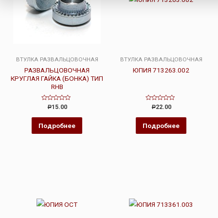
ВТУЛКА РАЗВАЛЬЦОВОЧНАЯ
ВТУЛКА РАЗВАЛЬЦОВОЧНАЯ
РАЗВАЛЬЦОВОЧНАЯ
ЮПИЯ 713263.002
КРУГЛАЯ ГАЙКА (БОНКА) ТИП
RHB
Оценка
Оценка
15.00
22.00
Р
Р
0
0
из
из
5
5
Подробнее
Подробнее