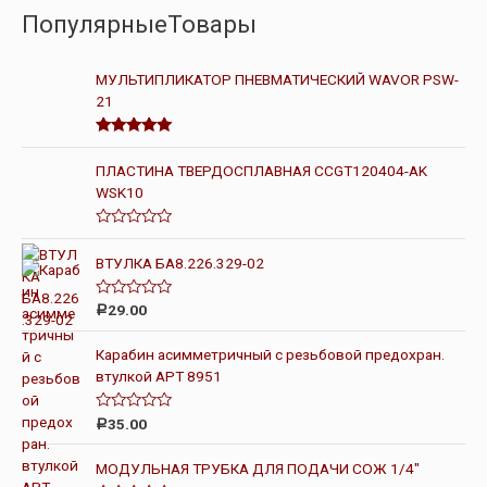
ПопулярныеТовары
МУЛЬТИПЛИКАТОР ПНЕВМАТИЧЕСКИЙ WAVOR PSW-
21
Оценка
5.00
из 5
ПЛАСТИНА ТВЕРДОСПЛАВНАЯ CCGT120404-AK
WSK10
О
ц
ВТУЛКА БА8.226.329-02
е
н
к
О
а
29.00
Р
ц
0
е
и
н
з
Карабин асимметричный с резьбовой предохран.
к
5
втулкой АРТ 8951
а
0
и
з
О
35.00
Р
5
ц
е
н
МОДУЛЬНАЯ ТРУБКА ДЛЯ ПОДАЧИ СОЖ 1/4"
к