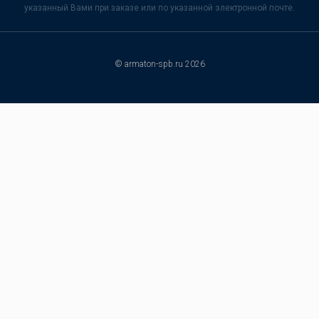
указанный Вами при заказе или по указанной электронной почте.
© armaton-spb.ru 2026