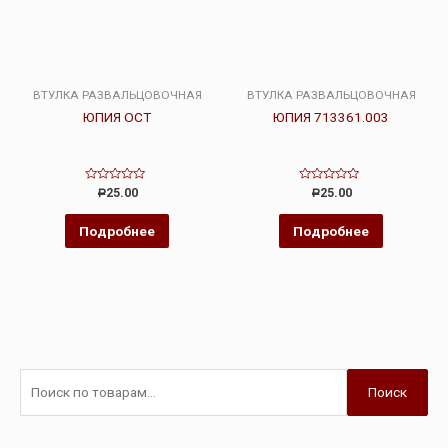
ВТУЛКА РАЗВАЛЬЦОВОЧНАЯ
ВТУЛКА РАЗВАЛЬЦОВОЧНАЯ
ЮПИЯ ОСТ
ЮПИЯ 713361.003
Оценка
Оценка
25.00
25.00
Р
Р
0
0
из
из
5
5
Подробнее
Подробнее
Поиск