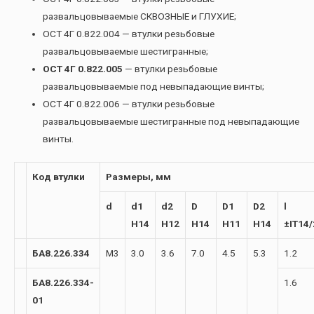
развальцовываемые СКВОЗНЫЕ и ГЛУХИЕ;
ОСТ 4Г 0.822.004 — втулки резьбовые
развальцовываемые шестигранные;
ОСТ 4Г 0.822.005
— втулки резьбовые
развальцовываемые под невыпадающие винты;
ОСТ 4Г 0.822.006 — втулки резьбовые
развальцовываемые шестигранные под невыпадающие
винты.
Код втулки
Размеры, мм
d
d1
d2
D
D1
D2
l
H14
H12
H14
H11
H14
±IT14/
БА8.226.334
М3
3.0
3.6
7.0
4.5
5.3
1.2
БА8.226.334-
1.6
01