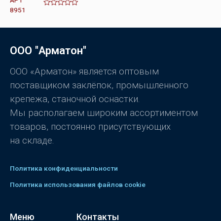
а
0
О
и
ц
з
е
5
н
к
а
ООО "Арматон"
0
и
з
5
ООО «Арматон» является оптовым
поставщиком заклёпок, промышленного
крепежа, станочной оснастки.
Мы располагаем широким ассортиментом
товаров, постоянно присутствующих
на складе.
Политика конфиденциальности
Политика использования файлов cookie
Меню
Контакты