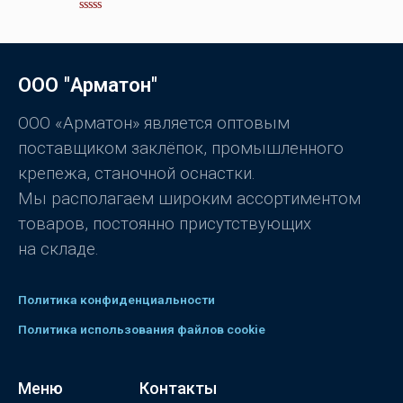
и
з
О
5
ц
е
н
к
ООО "Арматон"
а
0
и
з
ООО «Арматон» является оптовым
5
поставщиком заклёпок, промышленного
крепежа, станочной оснастки.
Мы располагаем широким ассортиментом
товаров, постоянно присутствующих
на складе.
Политика конфиденциальности
Политика использования файлов cookie
Меню
Контакты