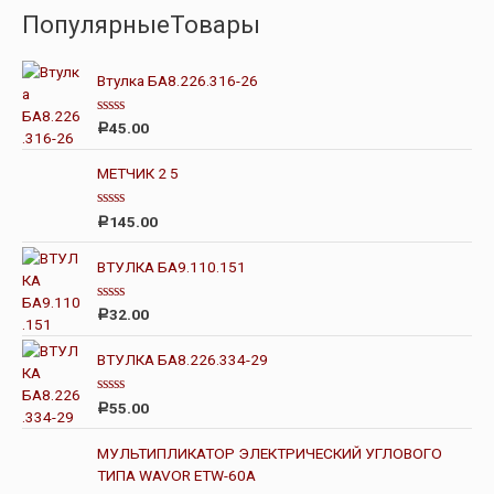
ПопулярныеТовары
Втулка БА8.226.316-26
О
45.00
Р
ц
е
н
МЕТЧИК 2 5
к
а
0
О
145.00
Р
и
ц
з
е
5
н
ВТУЛКА БА9.110.151
к
а
0
О
32.00
Р
и
ц
з
е
5
н
ВТУЛКА БА8.226.334-29
к
а
0
О
55.00
Р
и
ц
з
е
5
н
МУЛЬТИПЛИКАТОР ЭЛЕКТРИЧЕСКИЙ УГЛОВОГО
к
ТИПА WAVOR ETW-60A
а
0