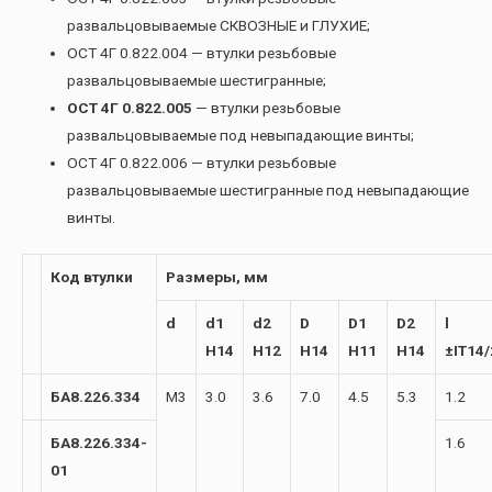
развальцовываемые СКВОЗНЫЕ и ГЛУХИЕ;
ОСТ 4Г 0.822.004 — втулки резьбовые
развальцовываемые шестигранные;
ОСТ 4Г 0.822.005
— втулки резьбовые
развальцовываемые под невыпадающие винты;
ОСТ 4Г 0.822.006 — втулки резьбовые
развальцовываемые шестигранные под невыпадающие
винты.
Код втулки
Размеры, мм
d
d1
d2
D
D1
D2
l
H14
H12
H14
H11
H14
±IT14/
БА8.226.334
М3
3.0
3.6
7.0
4.5
5.3
1.2
БА8.226.334-
1.6
01