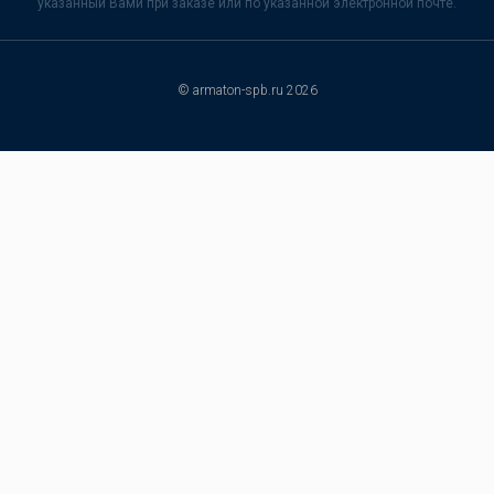
указанный Вами при заказе или по указанной электронной почте.
© armaton-spb.ru 2026