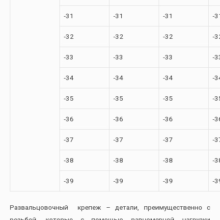
-31
-31
-31
-3
-32
-32
-32
-3
-33
-33
-33
-3
-34
-34
-34
-3
-35
-35
-35
-3
-36
-36
-36
-3
-37
-37
-37
-3
-38
-38
-38
-3
-39
-39
-39
-3
Развальцовочный крепеж – детали, преимущественно с
резьбой, которые с помощью равномерной нагрузки