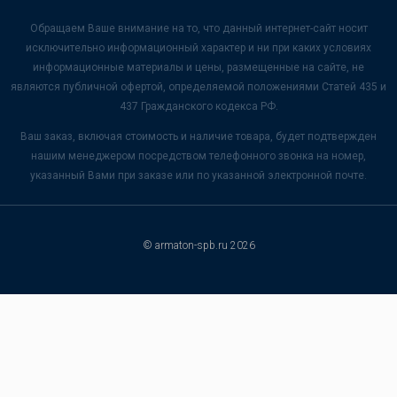
Обращаем Ваше внимание на то, что данный интернет-сайт носит
исключительно информационный характер и ни при каких условиях
информационные материалы и цены, размещенные на сайте, не
являются публичной офертой, определяемой положениями Статей 435 и
437 Гражданского кодекса РФ.
Ваш заказ, включая стоимость и наличие товара, будет подтвержден
нашим менеджером посредством телефонного звонка на номер,
указанный Вами при заказе или по указанной электронной почте.
© armaton-spb.ru 2026