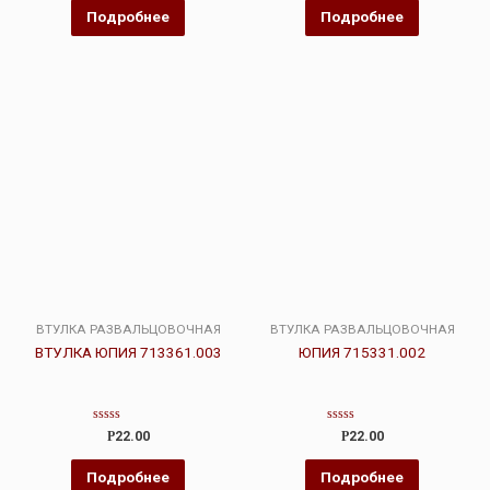
5
Подробнее
Подробнее
ВТУЛКА РАЗВАЛЬЦОВОЧНАЯ
ВТУЛКА РАЗВАЛЬЦОВОЧНАЯ
ВТУЛКА ЮПИЯ 713361.003
ЮПИЯ 715331.002
Оценка
Оценка
Р
22.00
Р
22.00
0
0
из
из
5
5
Подробнее
Подробнее