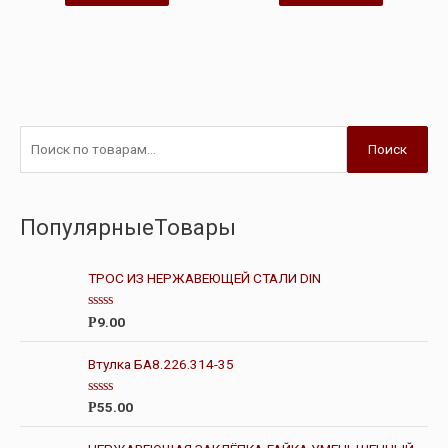
Поиск
ПопулярныеТовары
ТРОС ИЗ НЕРЖАВЕЮЩЕЙ СТАЛИ DIN
О
9.00
Р
ц
е
н
Втулка БА8.226.314-35
к
а
0
О
55.00
Р
и
ц
з
е
5
н