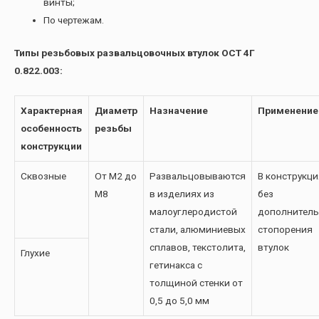
винты;
По чертежам.
Типы резьбовых развальцовочных втулок ОСТ 4Г
0.822.003:
Характерная
Диаметр
Назначение
Применение
особенность
резьбы
конструкции
Сквозные
От М2 до
Развальцовываются
В конструкци
М8
в изделиях из
без
малоуглеродистой
дополнитель
стали, алюминиевых
стопорения
сплавов, текстолита,
втулок
Глухие
гетинакса с
толщиной стенки от
0,5 до 5,0 мм