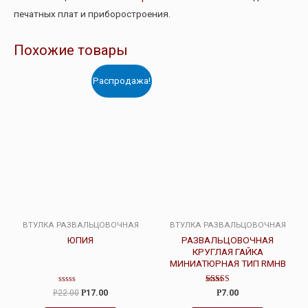
печатных плат и приборостроения.
Похожие товары
Распродажа!
ВТУЛКА РАЗВАЛЬЦОВОЧНАЯ
ВТУЛКА РАЗВАЛЬЦОВОЧНАЯ
ЮПИЯ
РАЗВАЛЬЦОВОЧНАЯ
КРУГЛАЯ ГАЙКА
МИНИАТЮРНАЯ ТИП RMHB
Оценка
Оценка
Р
22.00
Р
17.00
Р
7.00
0
5.00
из
из 5