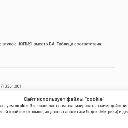
 втулок -ЮПИЯ, вместо БА. Таблица соответствия:
713361.001
Сайт использует файлы "cookie"
713361.002
ользуем
cookie
. Это позволяет нам анализировать взаимодействи
713361.003
елей с сайтом (с помощью данных аналитики Яндекс.Метрики) и де
713361.004