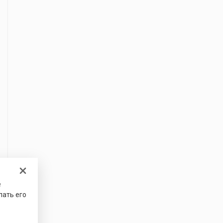
е
лать его