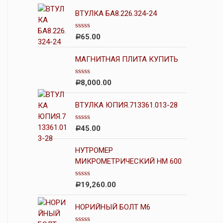
ВТУЛКА БА8.226.324-24
О
65.00
Р
ц
е
н
МАГНИТНАЯ ПЛИТА КУПИТЬ
к
а
0
О
8,000.00
Р
и
ц
з
е
5
н
ВТУЛКА ЮПИЯ.713361.013-28
к
а
0
О
45.00
Р
и
ц
з
е
5
н
НУТРОМЕР
к
МИКРОМЕТРИЧЕСКИЙ НМ 600
а
0
и
О
19,260.00
Р
з
ц
5
е
н
НОРИЙНЫЙ БОЛТ М6
к
а