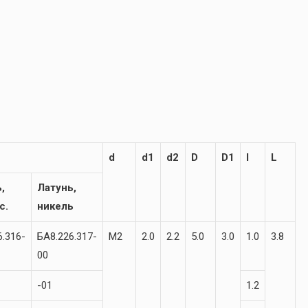
d
d1
d2
D
D1
l
L
,
Латунь,
с.
никель
6.316-
БА8.226.317-
М2
2.0
2.2
5.0
3.0
1.0
3.8
00
-01
1.2