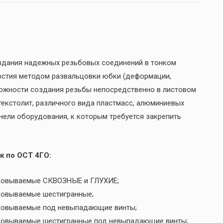
здания надежных резьбовых соединений в тонком
рстия методом развальцовки юбки (деформации,
можности создания резьбы непосредственно в листовом
 текстолит, различного вида пластмасс, алюминиевых
анели оборудования, к которым требуется закрепить
к по ОСТ 4ГО:
льцовываемые СКВОЗНЫЕ и ГЛУХИЕ;
ьцовываемые шестигранные;
ьцовываемые под невыпадающие винты;
ьцовываемые шестигранные под невыпадающие винты;