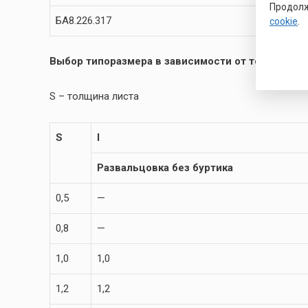
Продолж
БА8.226.317
ЮПИЯ.
cookie
.
Выбор типоразмера в зависимости от толщины ли
S – толщина листа
S
l
Развальцовка без буртика
0,5
—
0,8
—
1,0
1,0
1,2
1,2