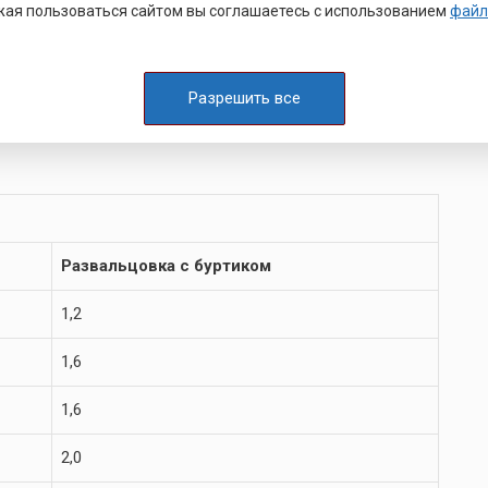
ая пользоваться сайтом вы соглашаетесь с использованием
файл
713361.005
ста (ОСТ 4Г 0.822.003)
Разрешить все
Развальцовка с буртиком
1,2
1,6
1,6
2,0