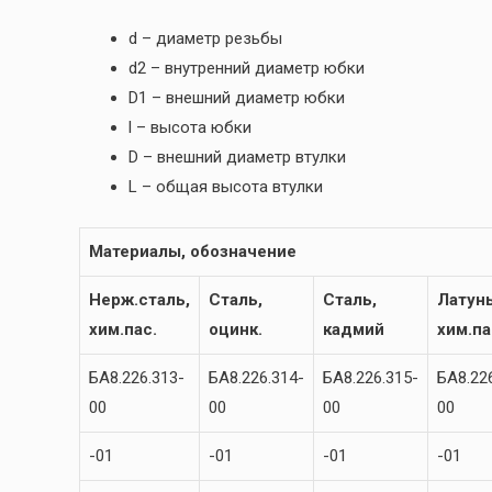
d – диаметр резьбы
d2 – внутренний диаметр юбки
D1 – внешний диаметр юбки
l – высота юбки
D – внешний диаметр втулки
L – общая высота втулки
Материалы, обозначение
Нерж.сталь,
Сталь,
Сталь,
Латунь
хим.пас.
оцинк.
кадмий
хим.па
БА8.226.313-
БА8.226.314-
БА8.226.315-
БА8.22
00
00
00
00
-01
-01
-01
-01