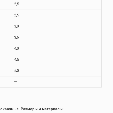
2,5
2,5
3,0
3,6
4,0
4,5
5,0
—
 сквозные. Размеры и материалы: