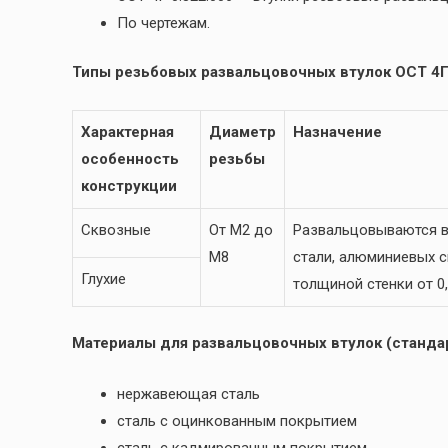
По чертежам.
Типы резьбовых развальцовочных втулок ОСТ 4Г 
Характерная
Диаметр
Назначение
особенность
резьбы
конструкции
Сквозные
От М2 до
Развальцовываются в
М8
стали, алюминиевых сп
Глухие
толщиной стенки от 0,
Материалы для развальцовочных втулок (стандар
нержавеющая сталь
сталь с оцинкованным покрытием
сталь с кадмированным покрытием