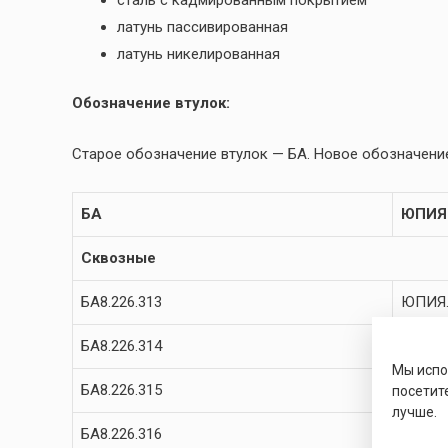
латунь пассивированная
латунь никелированная
Обозначение втулок:
Старое обозначение втулок — БА. Новое обозначение
БА
ЮПИЯ
Сквозные
БА8.226.313
ЮПИЯ.
БА8.226.314
ЮПИЯ.
Мы исп
БА8.226.315
ЮПИЯ.
посетит
лучше.
БА8.226.316
ЮПИЯ.