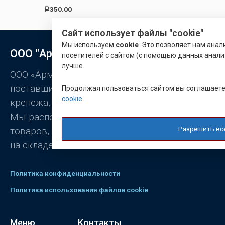
0
О
350.00
Р
и
ц
з
е
5
н
Сайт использует файлы "cookie"
к
а
Мы используем
cookie
. Это позволяет нам ана
0
ООО "Арматон"
и
посетителей с сайтом (с помощью данных анали
з
лучше.
5
ООО «Арматон» является оптовым
поставщиком заклёпок, промышленного
Продолжая пользоваться сайтом вы соглашает
cookie
.
крепежа, станочной оснастки.
Мы располагаем широким ассортиментом
Разрешить вс
товаров, постоянно присутствующих
на складе.
Политика конфиденциальности
Политика использования файлов cookie
Меню
Контакты