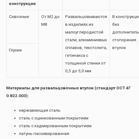
конструкции
Сквозные
От М2 до
Развальцовываются
В конструкци
М8
в изделиях из
без
малоуглеродистой
дополнитель
стали, алюминиевых
стопорения
сплавов, текстолита,
втулок
Глухие
гетинакса с
толщиной стенки от
0,5 до 5,0 мм
Материалы для развальцовочных втулок (стандарт ОСТ 4Г
0.822.003):
нержавеющая сталь
сталь с оцинкованным покрытием
сталь с кадмированным покрытием
латунь пассивированная