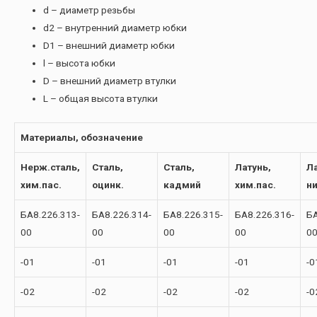
d – диаметр резьбы
d2 – внутренний диаметр юбки
D1 – внешний диаметр юбки
l – высота юбки
D – внешний диаметр втулки
L – общая высота втулки
Материалы, обозначение
Нерж.сталь,
Сталь,
Сталь,
Латунь,
Ла
хим.пас.
оцинк.
кадмий
хим.пас.
н
БА8.226.313-
БА8.226.314-
БА8.226.315-
БА8.226.316-
БА
00
00
00
00
0
-01
-01
-01
-01
-0
-02
-02
-02
-02
-0