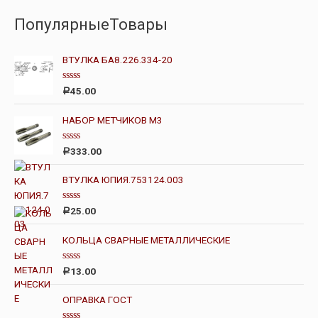
ПопулярныеТовары
ВТУЛКА БА8.226.334-20
О
45.00
Р
ц
е
н
НАБОР МЕТЧИКОВ М3
к
а
0
О
333.00
Р
и
ц
з
е
5
н
ВТУЛКА ЮПИЯ.753124.003
к
а
0
О
25.00
Р
и
ц
з
е
5
н
КОЛЬЦА СВАРНЫЕ МЕТАЛЛИЧЕСКИЕ
к
а
0
О
13.00
Р
и
ц
з
е
5
н
ОПРАВКА ГОСТ
к
а