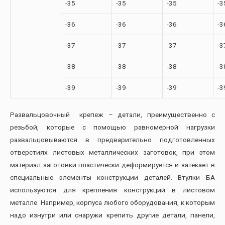
-35
-35
-35
-3
-36
-36
-36
-3
-37
-37
-37
-3
-38
-38
-38
-3
-39
-39
-39
-3
Развальцовочный крепеж – детали, преимущественно с
резьбой, которые с помощью равномерной нагрузки
развальцовываются в предварительно подготовленных
отверстиях листовых металлических заготовок, при этом
материал заготовки пластически деформируется и затекает в
специальные элементы конструкции деталей. Втулки БА
используются для крепления конструкций в листовом
металле. Например, корпуса любого оборудования, к которым
надо изнутри или снаружи крепить другие детали, панели,