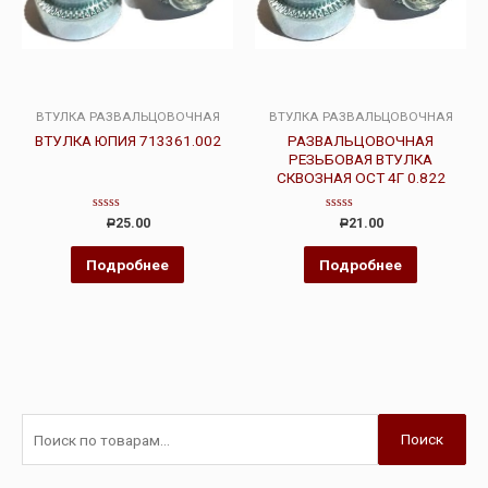
ВТУЛКА РАЗВАЛЬЦОВОЧНАЯ
ВТУЛКА РАЗВАЛЬЦОВОЧНАЯ
ВТУЛКА ЮПИЯ 713361.002
РАЗВАЛЬЦОВОЧНАЯ
РЕЗЬБОВАЯ ВТУЛКА
СКВОЗНАЯ ОСТ 4Г 0.822
Оценка
Оценка
25.00
21.00
Р
Р
0
0
из
из
5
5
Подробнее
Подробнее
Поиск