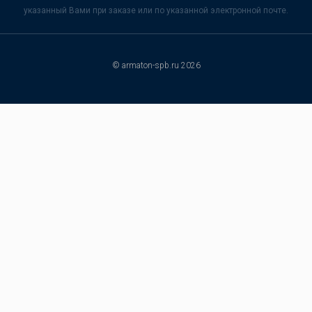
указанный Вами при заказе или по указанной электронной почте.
© armaton-spb.ru 2026