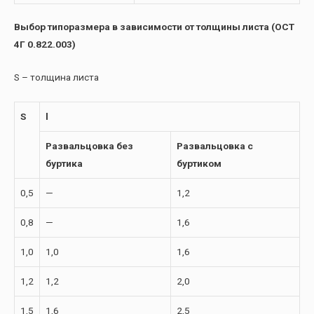
Выбор типоразмера в зависимости от толщины листа (ОСТ
4Г 0.822.003)
S – толщина листа
S
l
Развальцовка без
Развальцовка с
буртика
буртиком
0,5
—
1,2
0,8
—
1,6
1,0
1,0
1,6
1,2
1,2
2,0
1,5
1,6
2,5