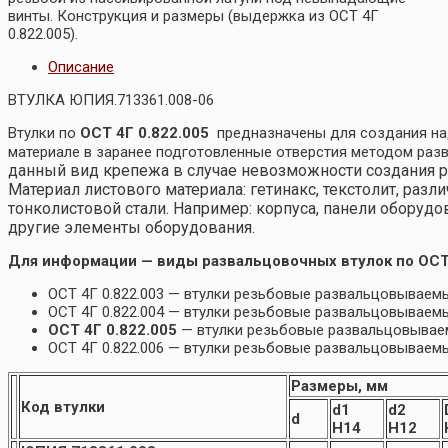
винты. Конструкция и размеры (выдержка из ОСТ 4Г
0.822.005).
Описание
ВТУЛКА ЮПИЯ.713361.008-06
Втулки по
ОСТ 4Г 0.822.005
предназначены для создания на
материале в заранее подготовленные отверстия методом раз
данный вид крепежа в случае невозможности создания р
Материал листового материала: гетинакс, текстолит, раз
тонколистовой стали. Например: корпуса, панели оборудов
другие элементы оборудования.
Для информации — виды развальцовочных втулок по ОСТ
ОСТ 4Г 0.822.003 — втулки резьбовые развальцовывае
ОСТ 4Г 0.822.004 — втулки резьбовые развальцовываем
ОСТ 4Г 0.822.005
— втулки резьбовые развальцовывае
ОСТ 4Г 0.822.006 — втулки резьбовые развальцовывае
Размеры, мм
Код втулки
d1
d2
d
H14
H12