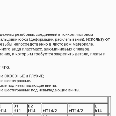
дежных резьбовых соединений в тонком листовом
спользуют
вальцовки юбки (деформации, расклепывания). И
езьбы непосредственно в листовом материале.
личного вида пластмасс, алюминиевых сплавов,
ания, к которым требуется закрепить детали, платы и
 4ГО:
мые СКВОЗНЫЕ и ГЛУХИЕ;
ые шестигранные;
мые под невыпадающие винты;
мые шестигранные под невыпадающие винты.
D
D1
D2
l
l1
L
H14
H11
H14
±IT14/2
±IT14/2
h14