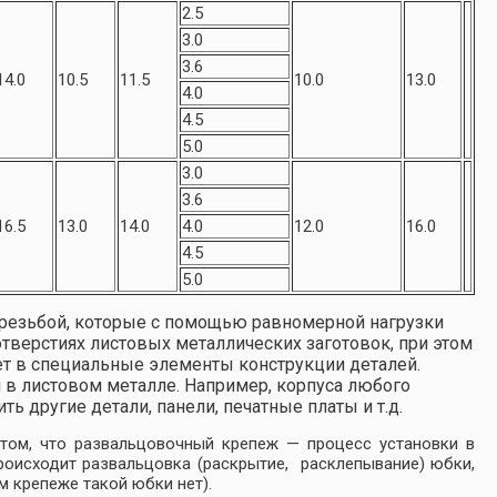
2.5
3.0
3.6
14.0
10.5
11.5
10.0
13.0
4.0
4.5
5.0
3.0
3.6
16.5
13.0
14.0
4.0
12.0
16.0
4.5
5.0
резьбой, которые с помощью равномерной нагрузки
верстиях листовых металлических заготовок, при этом
ет в специальные элементы конструкции деталей.
 в листовом металле. Например, корпуса любого
ь другие детали, панели, печатные платы и т.д.
том, что развальцовочный крепеж — процесс установки в
оисходит развальцовка (раскрытие, расклепывание) юбки,
м крепеже такой юбки нет).