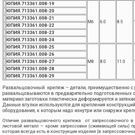
ЮПИЯ.713361.008-19
ЮПИЯ.713361.008-20
ЮПИЯ.713361.008-21
М6
6.0
8.5
ЮПИЯ.713361.008-22
ЮПИЯ.713361.008-23
ЮПИЯ.713361.008-24
ЮПИЯ.713361.008-25
ЮПИЯ.713361.008-26
ЮПИЯ.713361.008-27
М8
8.0
11.0
ЮПИЯ.713361.008-28
ЮПИЯ.713361.008-29
Развальцовочный крепеж – детали, преимущественно с 
развальцовываются в предварительно подготовленных от
материал заготовки пластически деформируется и затека
Данные втулки используются для крепления конструкций
оборудования, к которым надо изнутри или снаружи крепит
Отличие развальцовочного крепежа от запрессовочного в 
листовой металл — кроме запрессовки (сжимающей силы) пр
которая всегда есть в конструкции изделия (в запрессовочно