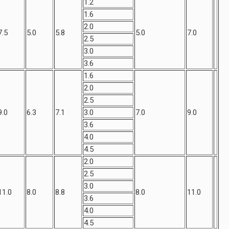
1.2
1.6
2.0
7.5
5.0
5.8
5.0
7.0
2.5
3.0
3.6
1.6
2.0
2.5
9.0
6.3
7.1
3.0
7.0
9.0
3.6
4.0
4.5
2.0
2.5
3.0
11.0
8.0
8.8
8.0
11.0
3.6
4.0
4.5