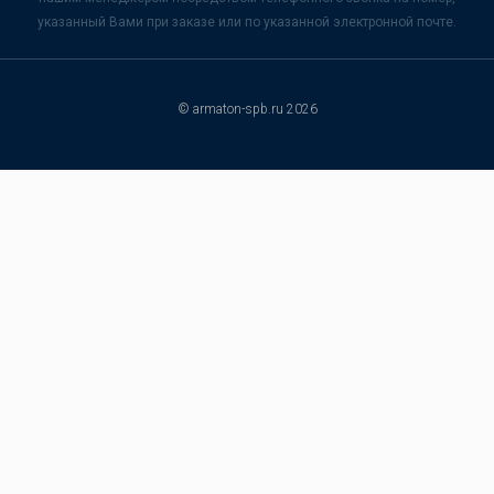
указанный Вами при заказе или по указанной электронной почте.
© armaton-spb.ru 2026