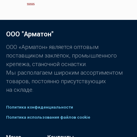
н
к
а
О
0
ц
и
е
з
н
5
к
а
ООО "Арматон"
0
и
з
5
ООО «Арматон» является оптовым
поставщиком заклёпок, промышленного
крепежа, станочной оснастки.
Мы располагаем широким ассортиментом
товаров, постоянно присутствующих
на складе.
Политика конфиденциальности
Политика использования файлов cookie