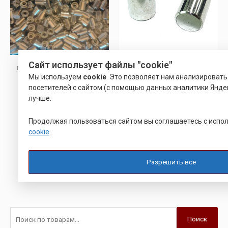
Сайт использует файлы "cookie"
ВТУЛКА РАЗВАЛЬЦОВОЧНАЯ
ВТУЛКА РАЗВАЛЬЦОВОЧНАЯ
Мы используем
cookie
. Это позволяет нам анализироват
ЮПИЯ 715331.002
ВТУЛКА ЮПИЯ
посетителей с сайтом (с помощью данных аналитики Яндек
лучше.
Оценка
Оценка
Р
22.00
Р
27.00
Продолжая пользоваться сайтом вы соглашаетесь с исп
0
0
из
из
cookie
.
5
5
Подробнее
Подробнее
Разрешить все
Поиск