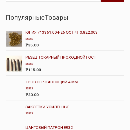
ПопулярныеТовары
ЮПИЯ 713361.004-26 ОСТ 4Г 0.822.003
О
35.00
Р
ц
е
н
РЕЗЕЦ ТОКАРНЫЙ ПРОХОДНОЙ ГОСТ
к
а
0
О
115.00
Р
и
ц
з
е
5
н
ТРОС НЕРЖАВЕЮЩИЙ 4 ММ
к
а
0
О
20.00
Р
и
ц
з
е
5
н
ЗАКЛЕПКИ УСИЛЕННЫЕ
к
а
0
О
и
ц
з
е
ЦАНГОВЫЙ ПАТРОН ER32
5