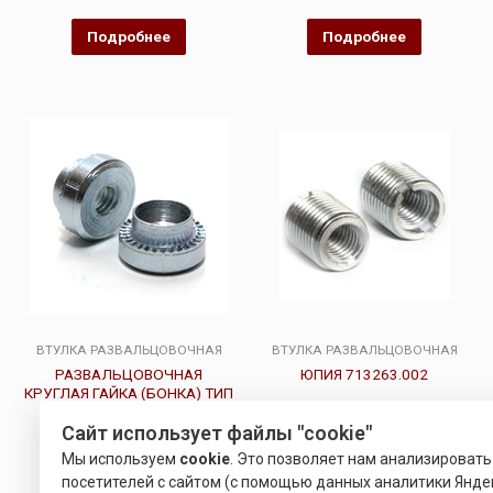
0
0
из
из
5
5
Подробнее
Подробнее
ВТУЛКА РАЗВАЛЬЦОВОЧНАЯ
ВТУЛКА РАЗВАЛЬЦОВОЧНАЯ
РАЗВАЛЬЦОВОЧНАЯ
ЮПИЯ 713263.002
КРУГЛАЯ ГАЙКА (БОНКА) ТИП
RHB
Сайт использует файлы "cookie"
Оценка
Оценка
Мы используем
cookie
. Это позволяет нам анализироват
15.00
22.00
Р
Р
0
0
из
из
посетителей с сайтом (с помощью данных аналитики Яндек
5
5