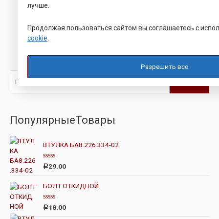
Подробнее
Подробнее
лучше.
Продолжая пользоваться сайтом вы соглашаетесь с исп
cookie
.
Разрешить все
Поиск
ПопулярныеТовары
ВТУЛКА БА8.226.334-02
О
29.00
Р
ц
е
н
БОЛТ ОТКИДНОЙ
к
а
0
О
18.00
Р
и
ц
з