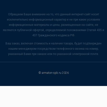
Обращаем Ваше внимание на то, что данный интернет-сайт носит
исключительно информационный характер и ни при каких условиях
информационные материалы и цены, размещенные на сайте, не
являются публичной офертой, определяемой положениями Статей 435 и
437 Гражданского кодекса РФ.
Ваш заказ, включая стоимость и наличие товара, будет подтвержден
нашим менеджером посредством телефонного звонка на номер,
указанный Вами при заказе или по указанной электронной почте.
© armaton-spb.ru 2026