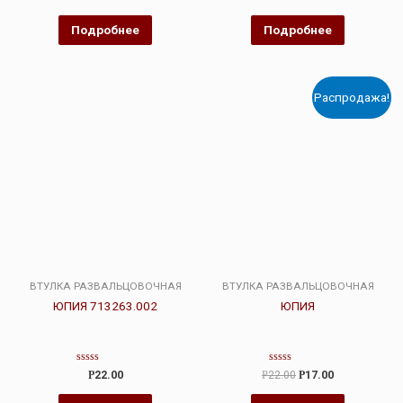
0
0
из
из
5
5
Подробнее
Подробнее
Распродажа!
ВТУЛКА РАЗВАЛЬЦОВОЧНАЯ
ВТУЛКА РАЗВАЛЬЦОВОЧНАЯ
ЮПИЯ 713263.002
ЮПИЯ
Оценка
Оценка
Р
22.00
Р
22.00
Р
17.00
0
0
из
из
5
5