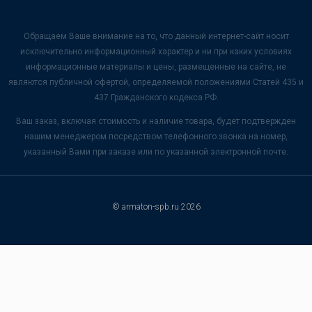
Обращаем Ваше внимание на то, что данный интернет-сайт носит
исключительно информационный характер и ни при каких условиях
информационные материалы и цены, размещенные на сайте, не
являются публичной офертой, определяемой положениями Статей 435 и
437 Гражданского кодекса РФ.
Ваш заказ, включая стоимость и наличие товара, будет подтвержден
нашим менеджером посредством телефонного звонка на номер,
указанный Вами при заказе или по указанной электронной почте.
© armaton-spb.ru 2026