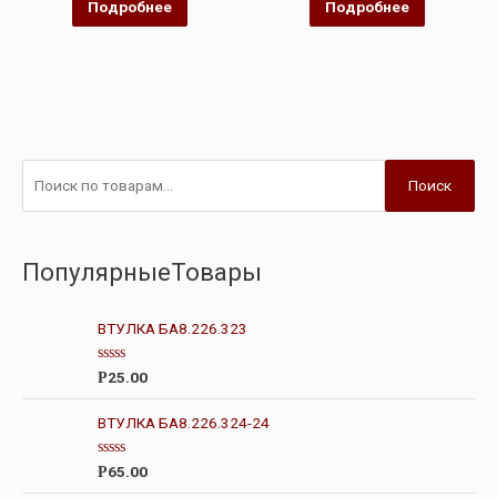
Подробнее
Подробнее
Поиск
ПопулярныеТовары
ВТУЛКА БА8.226.323
О
25.00
Р
ц
е
н
ВТУЛКА БА8.226.324-24
к
а
0
О
65.00
Р
и
ц
з