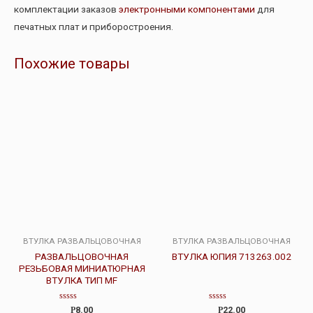
комплектации заказов
электронными компонентами
для
печатных плат и приборостроения.
Похожие товары
ВТУЛКА РАЗВАЛЬЦОВОЧНАЯ
ВТУЛКА РАЗВАЛЬЦОВОЧНАЯ
РАЗВАЛЬЦОВОЧНАЯ
ВТУЛКА ЮПИЯ 713263.002
РЕЗЬБОВАЯ МИНИАТЮРНАЯ
ВТУЛКА ТИП MF
Оценка
Оценка
Р
8.00
Р
22.00