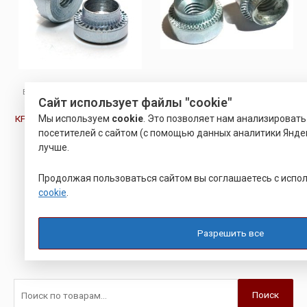
ВТУЛКА РАЗВАЛЬЦОВОЧНАЯ
ВТУЛКА РАЗВАЛЬЦОВОЧНАЯ
Сайт использует файлы "cookie"
РАЗВАЛЬЦОВОЧНАЯ
РАЗВАЛЬЦОВОЧНАЯ
Мы используем
cookie
. Это позволяет нам анализироват
КРУГЛАЯ ГАЙКА (БОНКА) ТИП
РЕЗЬБОВАЯ ВТУЛКА
RHB
СКВОЗНАЯ ОСТ 4Г 0.822
посетителей с сайтом (с помощью данных аналитики Яндек
лучше.
Оценка
Оценка
15.00
21.00
Р
Р
0
0
из
из
Продолжая пользоваться сайтом вы соглашаетесь с исп
5
5
Подробнее
Подробнее
cookie
.
Разрешить все
Поиск