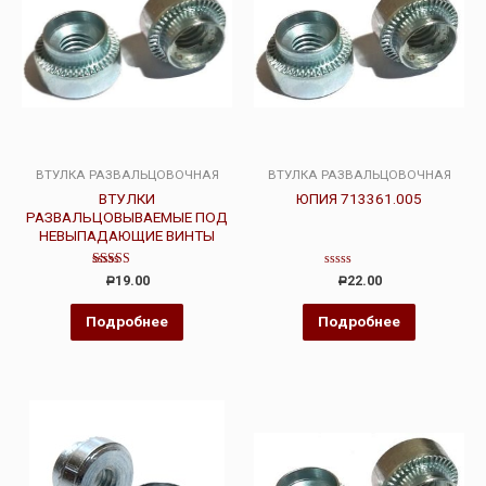
ВТУЛКА РАЗВАЛЬЦОВОЧНАЯ
ВТУЛКА РАЗВАЛЬЦОВОЧНАЯ
ВТУЛКИ
ЮПИЯ 713361.005
РАЗВАЛЬЦОВЫВАЕМЫЕ ПОД
НЕВЫПАДАЮЩИЕ ВИНТЫ
Оценка
Оценка
19.00
22.00
Р
Р
3.00
0
из 5
из
5
Подробнее
Подробнее