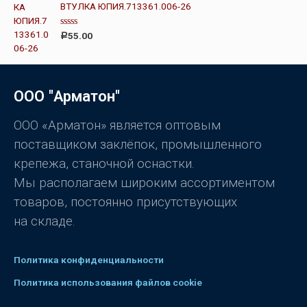
н
ВТУЛКА ЮПИЯ.713361.006-26
к
а
0
О
55.00
Р
и
ц
з
е
5
н
к
а
0
ООО "Арматон"
и
з
5
ООО «Арматон» является оптовым
поставщиком заклёпок, промышленного
крепежа, станочной оснастки.
Мы располагаем широким ассортиментом
товаров, постоянно присутствующих
на складе.
Политика конфиденциальности
Политика использования файлов cookie