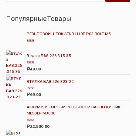
ПопулярныеТовары
РЕЗЬБОВОЙ ШТОК SENR-H10F-P03 BOLT M5
О
ц
е
Втулка БА8.226.315-35
н
к
а
О
49.00
Р
0
ц
и
е
з
н
ВТУЛКА БА8.226.323-22
5
к
а
0
О
69.00
Р
и
ц
з
е
5
н
АККУМУЛЯТОРНЫЙ РЕЗЬБОВОЙ ЗАКЛЕПОЧНИК
к
MESSER M3000
а
0
и
з
О
22,500.00
Р
5
ц
е