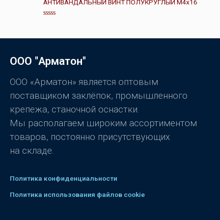
АНТИВАНДАЛЬНЫЙ ВИНТ ПОЛУКРУГЛЫЙ М4х16
к
а
0
О
и
ц
з
е
5
н
к
а
ООО "Арматон"
0
и
з
5
ООО «Арматон» является оптовым
поставщиком заклёпок, промышленного
крепежа, станочной оснастки.
Мы располагаем широким ассортиментом
товаров, постоянно присутствующих
на складе.
Политика конфиденциальности
Политика использования файлов cookie