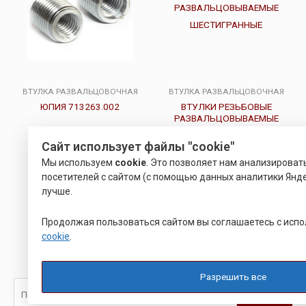
ВТУЛКА РАЗВАЛЬЦОВОЧНАЯ
ВТУЛКА РАЗВАЛЬЦОВОЧНАЯ
ЮПИЯ 713263.002
ВТУЛКИ РЕЗЬБОВЫЕ
РАЗВАЛЬЦОВЫВАЕМЫЕ
ШЕСТИГРАННЫЕ
Сайт использует файлы "cookie"
Оценка
Оценка
Р
22.00
Р
28.00
Мы используем
cookie
. Это позволяет нам анализирова
0
0
из
из
посетителей с сайтом (с помощью данных аналитики Янде
5
5
Подробнее
Подробнее
лучше.
Продолжая пользоваться сайтом вы соглашаетесь с исп
cookie
.
Разрешить все
Поиск