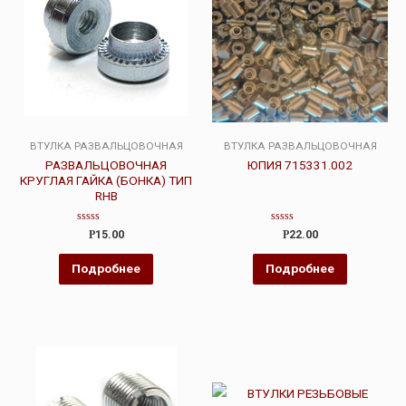
ВТУЛКА РАЗВАЛЬЦОВОЧНАЯ
ВТУЛКА РАЗВАЛЬЦОВОЧНАЯ
РАЗВАЛЬЦОВОЧНАЯ
ЮПИЯ 715331.002
КРУГЛАЯ ГАЙКА (БОНКА) ТИП
RHB
Оценка
Оценка
Р
15.00
Р
22.00
0
0
из
из
5
5
Подробнее
Подробнее