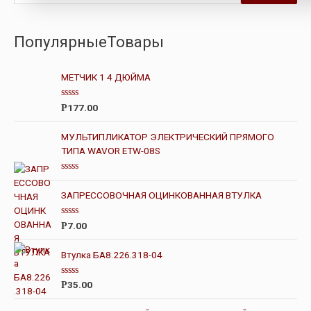
ПопулярныеТовары
МЕТЧИК 1 4 ДЮЙМА
О
177.00
Р
ц
е
н
МУЛЬТИПЛИКАТОР ЭЛЕКТРИЧЕСКИЙ ПРЯМОГО
к
ТИПА WAVOR ETW-08S
а
0
и
з
О
5
ц
ЗАПРЕССОВОЧНАЯ ОЦИНКОВАННАЯ ВТУЛКА
е
н
к
О
а
7.00
Р
ц
0
е
и
н
з
Втулка БА8.226.318-04
к
5
а
0
О
35.00
Р
и
ц
з
е
5
н