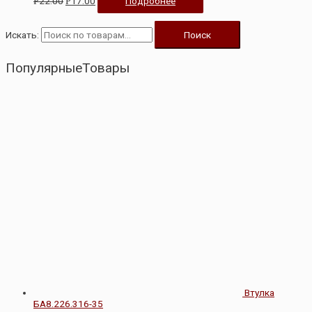
22.00
17.00
Подробнее
Р
Р
Искать:
Поиск
ПопулярныеТовары
Втулка
БА8.226.316-35