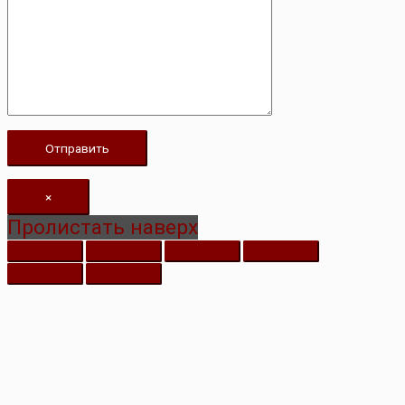
×
Пролистать наверх