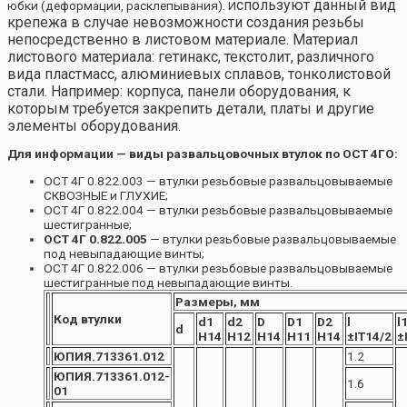
спользуют данный вид
юбки (деформации, расклепывания). И
крепежа в случае невозможности создания резьбы
непосредственно в листовом материале. Материал
листового материала: гетинакс, текстолит, различного
вида пластмасс, алюминиевых сплавов, тонколистовой
стали. Например: корпуса, панели оборудования, к
которым требуется закрепить детали, платы и другие
элементы оборудования.
Для информации — виды развальцовочных втулок по ОСТ 4ГО:
ОСТ 4Г 0.822.003 — втулки резьбовые развальцовываемые
СКВОЗНЫЕ и ГЛУХИЕ;
ОСТ 4Г 0.822.004 — втулки резьбовые развальцовываемые
шестигранные;
ОСТ 4Г 0.822.005
— втулки резьбовые развальцовываемые
под невыпадающие винты;
ОСТ 4Г 0.822.006 — втулки резьбовые развальцовываемые
шестигранные под невыпадающие винты.
Размеры, мм
Код втулки
d1
d2
D
D1
D2
l
l
d
H14
H12
H14
H11
H14
±IT14/2
±
ЮПИЯ.713361.012
1.2
ЮПИЯ.713361.012-
1.6
01