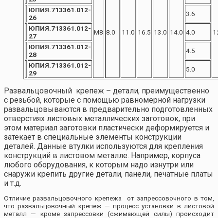
ЮПИЯ.713361.012-
3.6
26
ЮПИЯ.713361.012-
М8
8.0
11.0
16.5
13.0
14.0
4.0
1
27
ЮПИЯ.713361.012-
4.5
28
ЮПИЯ.713361.012-
5.0
29
Развальцовочный крепеж – детали, преимущественно
с резьбой, которые с помощью равномерной нагрузки
развальцовываются в предварительно подготовленных
отверстиях листовых металлических заготовок, при
этом материал заготовки пластически деформируется и
затекает в специальные элементы конструкции
деталей. Данные втулки используются для крепления
конструкций в листовом металле. Например, корпуса
любого оборудования, к которым надо изнутри или
снаружи крепить другие детали, панели, печатные платы
и т.д.
Отличие развальцовочного крепежа от запрессовочного в том,
что развальцовочный крепеж — процесс установки в листовой
металл — кроме запрессовки (сжимающей силы) происходит