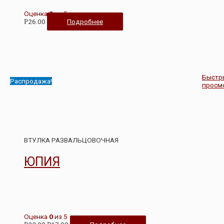
Оценка
0
из 5
26.00
Подробнее
Р
Быстр
Распродажа!
просм
ВТУЛКА РАЗВАЛЬЦОВОЧНАЯ
ЮПИЯ
Оценка
0
из 5