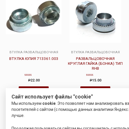
ВТУЛКА РАЗВАЛЬЦОВОЧНАЯ
ВТУЛКА РАЗВАЛЬЦОВОЧНАЯ
ВТУЛКА ЮПИЯ 713361.003
РАЗВАЛЬЦОВОЧНАЯ
КРУГЛАЯ ГАЙКА (БОНКА) ТИП
RHB
Оценка
Оценка
22.00
15.00
Р
Р
0
0
из
из
5
5
Подробнее
Подробнее
Сайт использует файлы "cookie"
Мы используем
cookie
. Это позволяет нам анализировать 
посетителей с сайтом (с помощью данных аналитики Яндекс.
лучше.
Продолжая пользоваться сайтом вы соглашаетесь с исполь