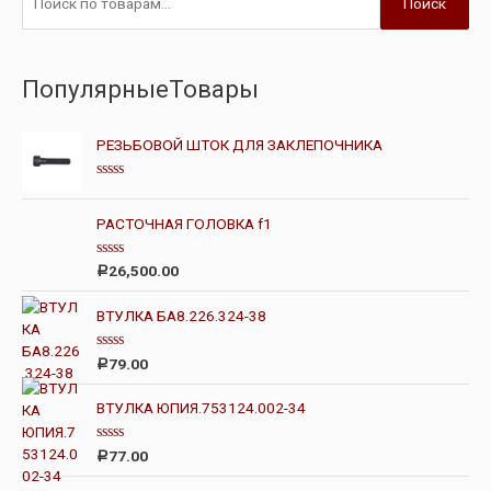
Поиск
ПопулярныеТовары
РЕЗЬБОВОЙ ШТОК ДЛЯ ЗАКЛЕПОЧНИКА
О
ц
е
РАСТОЧНАЯ ГОЛОВКА f1
н
к
а
О
26,500.00
Р
0
ц
и
е
з
н
ВТУЛКА БА8.226.324-38
5
к
а
0
О
79.00
Р
и
ц
з
е
5
н
ВТУЛКА ЮПИЯ.753124.002-34
к
а
0
О
77.00
Р
и
ц
з
е
5