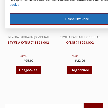
cookie
.
Разрешить все
ВТУЛКА РАЗВАЛЬЦОВОЧНАЯ
ВТУЛКА РАЗВАЛЬЦОВОЧНАЯ
ВТУЛКА ЮПИЯ 713361.002
ЮПИЯ 713263.002
Оценка
Оценка
25.00
22.00
Р
Р
0
0
из
из
5
5
Подробнее
Подробнее