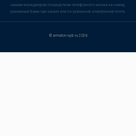
нашим менеджером посредством телефонного звонка на номер,
указанный Вами при заказе или по указанной электронной почте.
© armaton-spb.ru 2026