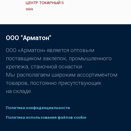
н
ЦЕНТР ТОКАРНЫЙ 5
к
а
0
О
и
ц
з
е
5
н
к
а
ООО "Арматон"
0
и
з
5
ООО «Арматон» является оптовым
поставщиком заклёпок, промышленного
крепежа, станочной оснастки.
Мы располагаем широким ассортиментом
товаров, постоянно присутствующих
на складе.
Политика конфиденциальности
Политика использования файлов cookie