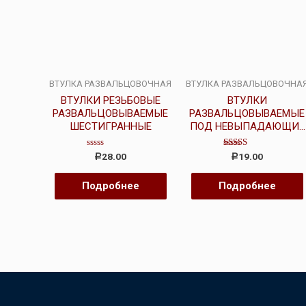
ВТУЛКА РАЗВАЛЬЦОВОЧНАЯ
ВТУЛКА РАЗВАЛЬЦОВОЧНА
ВТУЛКИ РЕЗЬБОВЫЕ
ВТУЛКИ
РАЗВАЛЬЦОВЫВАЕМЫЕ
РАЗВАЛЬЦОВЫВАЕМЫЕ
ШЕСТИГРАННЫЕ
ПОД НЕВЫПАДАЮЩИЕ
ВИНТЫ
Оценка
Оценка
28.00
19.00
Р
Р
0
3.00
из
из 5
5
Подробнее
Подробнее