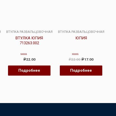
Я
ВТУЛКА РАЗВАЛЬЦОВОЧНАЯ
ВТУЛКА РАЗВАЛЬЦОВОЧНАЯ
ВТУЛКА ЮПИЯ
ЮПИЯ
713263.002
Оценка
Оценка
22.00
22.00
17.00
Р
Р
Р
0
0
из
из
5
5
Подробнее
Подробнее