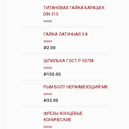
ТИТАНОВАЯ ГАЙКА БАРАШЕК
DIN 315
О
ц
ГАЙКА ЛАТУННАЯ 3 8
е
н
к
О
2.00
Р
а
ц
0
е
и
н
ШПИЛЬКА ГОСТ Р 55738
з
к
5
а
0
О
150.00
Р
и
ц
з
е
5
н
РЫМ БОЛТ НЕРЖАВЕЮЩИЙ М8
к
а
0
О
33.00
Р
и
ц
з
е
5
н
ФРЕЗЫ КОНЦЕВЫЕ
к
КОНИЧЕСКИЕ
а
0