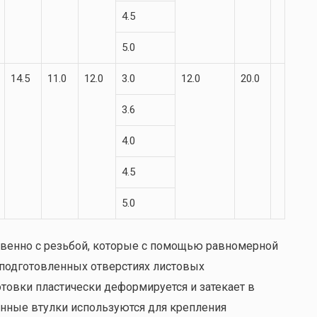
4.5
5.0
14.5
11.0
12.0
3.0
12.0
20.0
3.6
4.0
4.5
5.0
венно с резьбой, которые с помощью равномерной
подготовленных отверстиях листовых
отовки пластически деформируется и затекает в
нные втулки используются для крепления