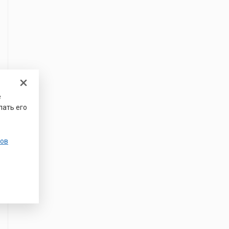
е
лать его
ов