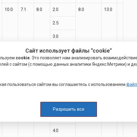
10.0
7.1
8.0
2.0
8.0
13.0
2.5
3.0
3.6
Сайт использует файлы "cookie"
ользуем
cookie
. Это позволяет нам анализировать взаимодействи
4.0
елей с сайтом (с помощью данных аналитики Яндекс.Метрики) и де
4.5
ая пользоваться сайтом вы соглашаетесь с использованием
файл
12.5
9.0
10.0
2.5
10.0
16.0
3.0
Разрешить все
3.6
4.0