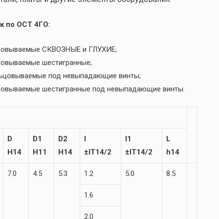
к по ОСТ 4ГО:
льцовываемые СКВОЗНЫЕ и ГЛУХИЕ;
ьцовываемые шестигранные;
льцовываемые под невыпадающие винты;
ьцовываемые шестигранные под невыпадающие винты.
D
D1
D2
l
l1
L
H14
H11
H14
±IT14/2
±IT14/2
h14
7.0
4.5
5.3
1.2
5.0
8.5
1.6
2.0