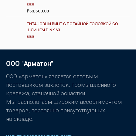
н
з
к
5
а
О
53,500.00
Р
0
ц
и
е
з
н
ТИТАНОВЫЙ ВИНТ С ПОТАЙНОЙ ГОЛОВКОЙ СО
5
к
ШЛИЦЕМ DIN 963
а
0
и
з
О
5
ц
е
н
к
ООО "Арматон"
а
0
и
з
ООО «Арматон» является оптовым
5
поставщиком заклёпок, промышленного
крепежа, станочной оснастки.
Мы располагаем широким ассортиментом
товаров, постоянно присутствующих
на складе.