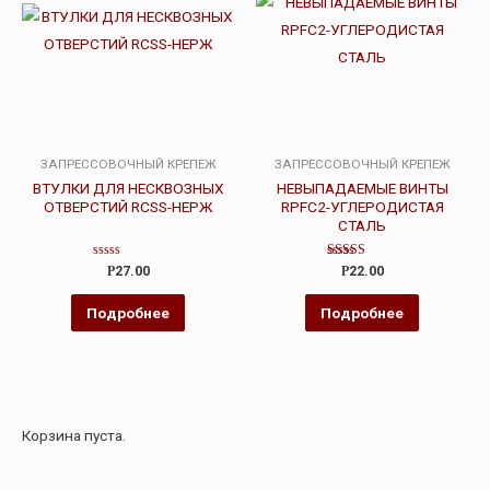
ЗАПРЕССОВОЧНЫЙ КРЕПЕЖ
ЗАПРЕССОВОЧНЫЙ КРЕПЕЖ
ВТУЛКИ ДЛЯ НЕСКВОЗНЫХ
НЕВЫПАДАЕМЫЕ ВИНТЫ
ОТВЕРСТИЙ RCSS-НЕРЖ
RPFC2-УГЛЕРОДИСТАЯ
СТАЛЬ
Оценка
Оценка
Р
27.00
Р
22.00
0
5.00
из
из 5
5
Подробнее
Подробнее
Корзина пуста.