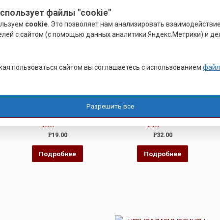
использует файлы "cookie"
ользуем
cookie
. Это позволяет нам анализировать взаимодействи
елей с сайтом (с помощью данных аналитики Яндекс.Метрики) и де
ая пользоваться сайтом вы соглашаетесь с использованием
файл
ЗАПРЕССОВОЧНЫЙ КРЕПЕЖ
ЗАПРЕССОВОЧНЫЙ КРЕПЕЖ
ШЕСТИГРАННЫЕ ГАЙКИ RKA-
КОЛЬЦЕВЫЕ ГАЙКИ RCLS-
УГЛЕРОДИСТАЯ СТАЛЬ
НЕРЖАВЕЮЩАЯ СТАЛЬ
Разрешить все
Оценка
Оценка
Р
19.00
Р
32.00
0
0
из
из
5
5
Подробнее
Подробнее