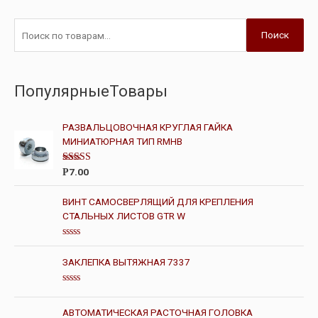
Поиск
ПопулярныеТовары
РАЗВАЛЬЦОВОЧНАЯ КРУГЛАЯ ГАЙКА
МИНИАТЮРНАЯ ТИП RMHB
Оценка
7.00
Р
5.00
из 5
ВИНТ САМОСВЕРЛЯЩИЙ ДЛЯ КРЕПЛЕНИЯ
СТАЛЬНЫХ ЛИСТОВ GTR W
О
ц
ЗАКЛЕПКА ВЫТЯЖНАЯ 7337
е
н
к
О
а
ц
0
е
и
АВТОМАТИЧЕСКАЯ РАСТОЧНАЯ ГОЛОВКА