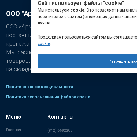
к
Сайт использует файлы "cookie"
а
0
Мы используем
cookie
. Это позволяет нам ана
ООО "Арматон"
и
посетителей с сайтом (с помощью данных анали
з
5
лучше.
ООО «Арматон» является оптовым
поставщиком заклёпок, промышленного
Продолжая пользоваться сайтом вы соглашает
крепежа, станочной оснастки.
cookie
.
Мы располагаем широким ассортиментом
товаров, постоянно присутствующих
Разрешить вс
на складе.
Политика конфиденциальности
Политика использования файлов cookie
Меню
Контакты
Главная
(812) 6592205