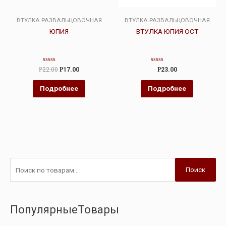
ВТУЛКА РАЗВАЛЬЦОВОЧНАЯ
ВТУЛКА РАЗВАЛЬЦОВОЧНАЯ
ЮПИЯ
ВТУЛКА ЮПИЯ ОСТ
Оценка
Оценка
Р
22.00
Р
17.00
Р
23.00
0
0
из
из
5
5
Подробнее
Подробнее
Поиск
ПопулярныеТовары