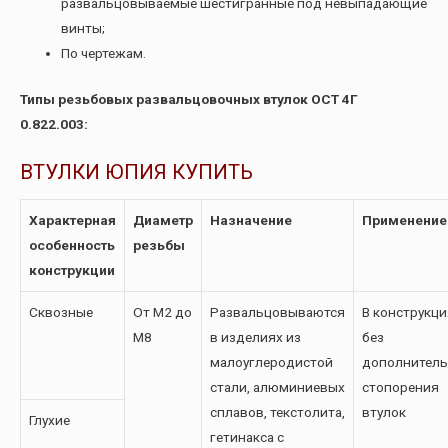
развальцовываемые шестигранные под невыпадающие
винты;
По чертежам.
Типы резьбовых развальцовочных втулок ОСТ 4Г
0.822.003:
ВТУЛКИ ЮПИЯ КУПИТЬ
Характерная
Диаметр
Назначение
Применение
особенность
резьбы
конструкции
Сквозные
От М2 до
Развальцовываются
В конструкци
М8
в изделиях из
без
малоуглеродистой
дополнитель
стали, алюминиевых
стопорения
сплавов, текстолита,
втулок
Глухие
гетинакса с