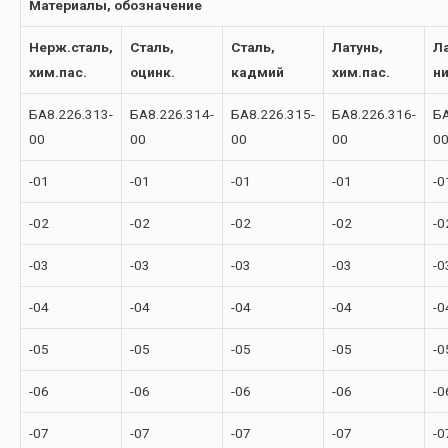
Материалы, обозначение
Нерж.сталь,
Сталь,
Сталь,
Латунь,
Ла
хим.пас.
оцинк.
кадмий
хим.пас.
н
БА8.226.313-
БА8.226.314-
БА8.226.315-
БА8.226.316-
БА
00
00
00
00
0
-01
-01
-01
-01
-0
-02
-02
-02
-02
-0
-03
-03
-03
-03
-0
-04
-04
-04
-04
-0
-05
-05
-05
-05
-0
-06
-06
-06
-06
-0
-07
-07
-07
-07
-0