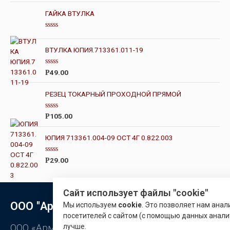
е
н
ГАЙКА ВТУЛКА
к
а
0
О
и
ц
з
е
ВТУЛКА ЮПИЯ.713361.011-19
5
н
к
а
О
49.00
Р
0
ц
и
е
з
н
РЕЗЕЦ ТОКАРНЫЙ ПРОХОДНОЙ ПРЯМОЙ
5
к
а
0
О
105.00
Р
и
ц
з
е
5
н
ЮПИЯ 713361.004-09 ОСТ 4Г 0.822.003
к
а
0
О
29.00
Р
и
ц
з
е
5
н
к
Сайт использует файлы "cookie"
а
0
ООО "Арматон"
Мы используем
cookie
. Это позволяет нам ана
и
з
посетителей с сайтом (с помощью данных анали
5
ООО «Арматон» является оптовым
лучше.