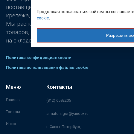
поставщиком заклёпок, промышленного
Продолжая пользоваться сайтом вы соглашает
крепежа, станочной оснастки.
cookie
.
Мы располагаем широким ассортиментом
товаров, постоянно присутствующих
Разрешить вс
на складе.
Политика конфиденциальности
Политика использования файлов cookie
Меню
Контакты
Главная
(812) 6592205
Товары
armaton.igor@yandex.ru
Инфо
г. Санкт-Петербург,