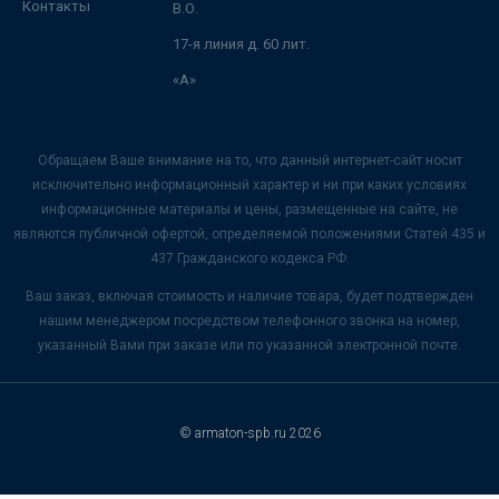
Контакты
В.О.
17-я линия д. 60 лит.
«А»
Обращаем Ваше внимание на то, что данный интернет-сайт носит
исключительно информационный характер и ни при каких условиях
информационные материалы и цены, размещенные на сайте, не
являются публичной офертой, определяемой положениями Статей 435 и
437 Гражданского кодекса РФ.
Ваш заказ, включая стоимость и наличие товара, будет подтвержден
нашим менеджером посредством телефонного звонка на номер,
указанный Вами при заказе или по указанной электронной почте.
© armaton-spb.ru 2026