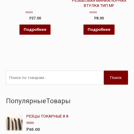
РЕЗЬБОВАЯ МИНИАТЮРНАЯ
ВТУЛКА ТИП MF
Оценка
Оценка
Р
27.00
Р
8.00
0
0
из
из
5
5
Подробнее
Подробнее
Поиск
ПопулярныеТовары
РЕЗЦЫ ТОКАРНЫЕ 8 8
О
65.00
Р
ц