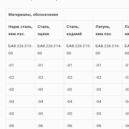
Материалы, обозначение
Нерж.сталь,
Сталь,
Сталь,
Латунь,
Ла
хим.пас.
оцинк.
кадмий
хим.пас.
н
БА8.226.313-
БА8.226.314-
БА8.226.315-
БА8.226.316-
БА
00
00
00
00
0
-01
-01
-01
-01
-0
-02
-02
-02
-02
-0
-03
-03
-03
-03
-0
-04
-04
-04
-04
-0
-05
-05
-05
-05
-0
-06
-06
-06
-06
-0