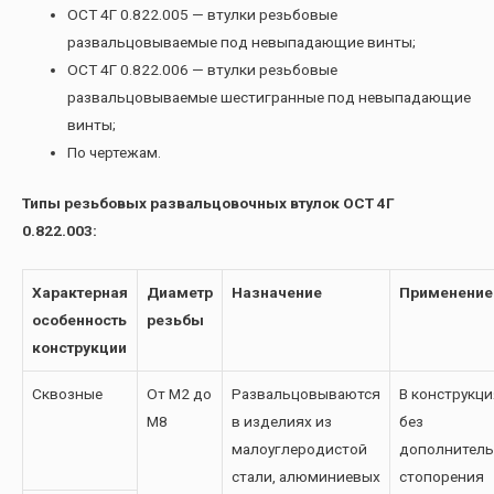
ОСТ 4Г 0.822.005 — втулки резьбовые
развальцовываемые под невыпадающие винты;
ОСТ 4Г 0.822.006 — втулки резьбовые
развальцовываемые шестигранные под невыпадающие
винты;
По чертежам.
Типы резьбовых развальцовочных втулок ОСТ 4Г
0.822.003:
Характерная
Диаметр
Назначение
Применение
особенность
резьбы
конструкции
Сквозные
От М2 до
Развальцовываются
В конструкци
М8
в изделиях из
без
малоуглеродистой
дополнитель
стали, алюминиевых
стопорения