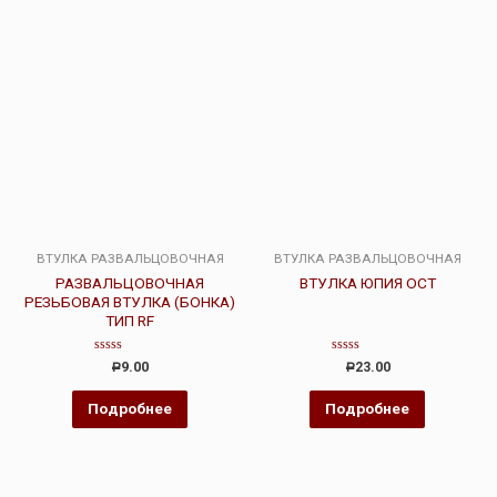
ВТУЛКА РАЗВАЛЬЦОВОЧНАЯ
ВТУЛКА РАЗВАЛЬЦОВОЧНАЯ
РАЗВАЛЬЦОВОЧНАЯ
ВТУЛКА ЮПИЯ ОСТ
РЕЗЬБОВАЯ ВТУЛКА (БОНКА)
ТИП RF
Оценка
Оценка
9.00
23.00
Р
Р
0
0
из
из
5
5
Подробнее
Подробнее