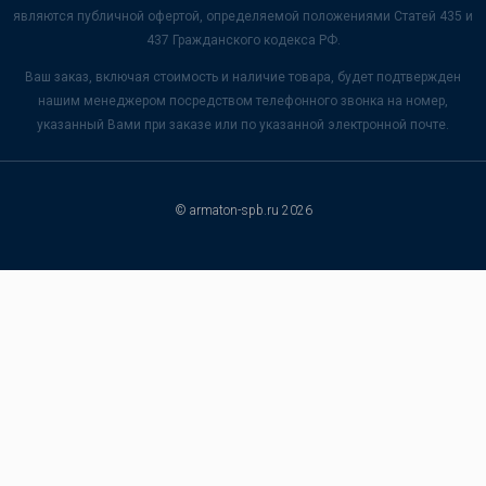
являются публичной офертой, определяемой положениями Статей 435 и
437 Гражданского кодекса РФ.
Ваш заказ, включая стоимость и наличие товара, будет подтвержден
нашим менеджером посредством телефонного звонка на номер,
указанный Вами при заказе или по указанной электронной почте.
© armaton-spb.ru 2026