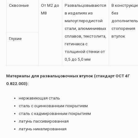
Сквозные
От М2 до
Развальцовываются
В конструкци
М8
в изделиях из
без
малоуглеродистой
дополнитель
стали, алюминиевых
стопорения
сплавов, текстолита,
втулок
Глухие
гетинакса с
толщиной стенки от
0,5 до 5,0 мм
Материалы для развальцовочных втулок (стандарт ОСТ 4Г
0.822.003):
нержавеющая сталь
сталь с оцинкованным покрытием
сталь с кадмированным покрытием
латунь пассивированная
латунь никелированная