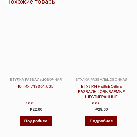
Похожие товары
ВТУЛКА РАЗВАЛЬЦОВОЧНАЯ
ВТУЛКА РАЗВАЛЬЦОВОЧНАЯ
ЮПИЯ 713361.005
ВТУЛКИ РЕЗЬБОВЫЕ
РАЗВАЛЬЦОВЫВАЕМЫЕ
ШЕСТИГРАННЫЕ
Оценка
Оценка
22.00
28.00
Р
Р
0
0
из
из
5
5
Подробнее
Подробнее