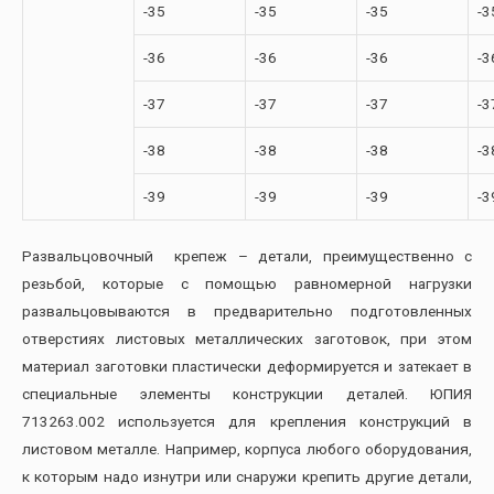
-35
-35
-35
-3
-36
-36
-36
-3
-37
-37
-37
-3
-38
-38
-38
-3
-39
-39
-39
-3
Развальцовочный крепеж – детали, преимущественно с
резьбой, которые с помощью равномерной нагрузки
развальцовываются в предварительно подготовленных
отверстиях листовых металлических заготовок, при этом
материал заготовки пластически деформируется и затекает в
специальные элементы конструкции деталей. ЮПИЯ
713263.002 используется для крепления конструкций в
листовом металле. Например, корпуса любого оборудования,
к которым надо изнутри или снаружи крепить другие детали,