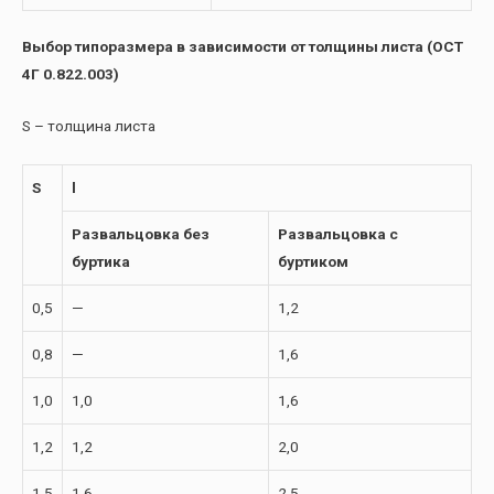
Выбор типоразмера в зависимости от толщины листа (ОСТ
4Г 0.822.003)
S – толщина листа
S
l
Развальцовка без
Развальцовка с
буртика
буртиком
0,5
—
1,2
0,8
—
1,6
1,0
1,0
1,6
1,2
1,2
2,0
1,5
1,6
2,5