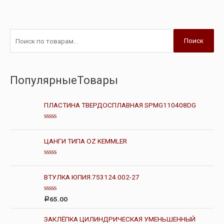
Поиск
ПопулярныеТовары
ПЛАСТИНА ТВЕРДОСПЛАВНАЯ SPMG110408DG
О
ц
е
ЦАНГИ ТИПА OZ KEMMLER
н
к
а
О
0
ц
и
е
ВТУЛКА ЮПИЯ.753124.002-27
з
н
5
к
а
О
65.00
Р
0
ц
и
е
з
н
ЗАКЛЁПКА ЦИЛИНДРИЧЕСКАЯ УМЕНЬШЕННЫЙ
5
к