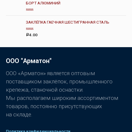
БОРТ АЛЮМИНИЙ
а
0
и
з
О
5
ц
ЗАКЛЁПКА ГАЕЧНАЯ ШЕСТИГРАННАЯ СТАЛЬ
е
н
к
О
а
4.00
Р
ц
0
е
и
н
з
к
5
а
0
ООО "Арматон"
и
з
5
ООО «Арматон» является оптовым
поставщиком заклёпок, промышленного
крепежа, станочной оснастки.
Мы располагаем широким ассортиментом
товаров, постоянно присутствующих
на складе.
Политика конфиденциальности