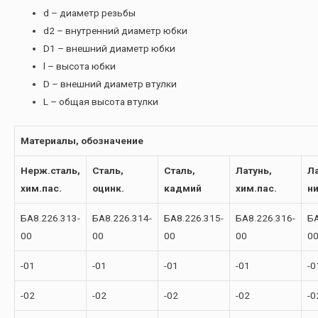
d – диаметр резьбы
d2 – внутренний диаметр юбки
D1 – внешний диаметр юбки
l – высота юбки
D – внешний диаметр втулки
L – общая высота втулки
Материалы, обозначение
Нерж.сталь,
Сталь,
Сталь,
Латунь,
Ла
хим.пас.
оцинк.
кадмий
хим.пас.
н
БА8.226.313-
БА8.226.314-
БА8.226.315-
БА8.226.316-
БА
00
00
00
00
0
-01
-01
-01
-01
-0
-02
-02
-02
-02
-0