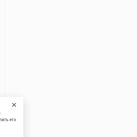
е
лать его