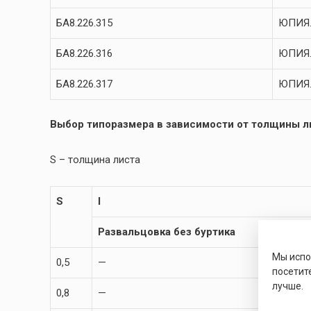
БА8.226.315
ЮПИЯ.
БА8.226.316
ЮПИЯ.
БА8.226.317
ЮПИЯ.
Выбор типоразмера в зависимости от толщины ли
S – толщина листа
S
l
Развальцовка без буртика
Мы исп
0,5
—
посетит
лучше.
0,8
—