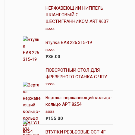
НЕРЖАВЕЮЩИЙ НИППЕЛЬ
ШЛАНГОВЫЙ С
ШЕСТИГРАННИКОМ ART 9637
О
ц
Втулка БА8.226.315-19
е
н
к
О
35.00
Р
а
ц
0
е
и
н
ПОВОРОТНЫЙ СТОЛ ДЛЯ
з
к
5
ФРЕЗЕРНОГО СТАНКА С ЧПУ
а
0
и
О
з
ц
5
Вертлюг нержавеющий кольцо-
е
н
кольцо АРТ 8254
к
а
0
О
155.00
Р
и
ц
з
е
5
н
ВТУЛКИ РЕЗЬБОВЫЕ ОСТ 4Г