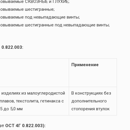
льцовываемые СКВОЗНЫЕ и ГЛУХИЕ;
ьцовываемые шестигранные;
ьцовываемые под невыпадающие винты;
ьцовываемые шестигранные под невыпадающие винты;
0.822.003:
Применение
 изделиях из малоуглеродистой
В конструкциях без
лавов, текстолита, гетинакса с
дополнительного
5 до 5,0 мм
стопорения втулок
т ОСТ 4Г 0.822.003):