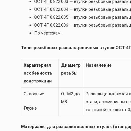
ОСТ 4Г 0.822.003 — втулки резьбовые разва
ОСТ 4Г 0.822.004 — втулки резьбовые развал
ОСТ 4Г 0.822.005 — втулки резьбовые развал
ОСТ 4Г 0.822.006 — втулки резьбовые развал
По чертежам.
Типы резьбовых развальцовочных втулок ОСТ 4Г 
Характерная
Диаметр
Назначение
особенность
резьбы
конструкции
Сквозные
От М2 до
Развальцовываются в
М8
стали, алюминиевых сп
Глухие
толщиной стенки от 0,
Материалы для развальцовочных втулок (стандар