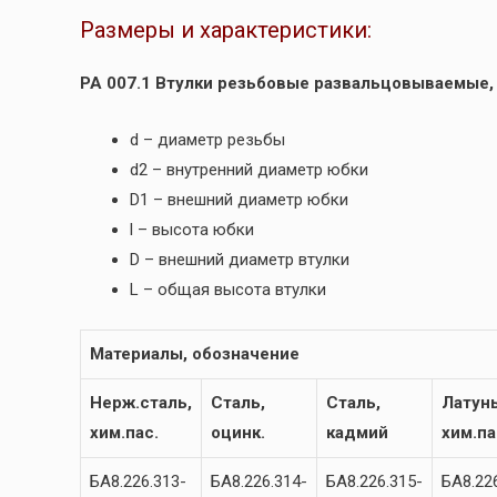
Размеры и характеристики:
РА 007.1 Втулки резьбовые развальцовываемые,
d – диаметр резьбы
d2 – внутренний диаметр юбки
D1 – внешний диаметр юбки
l – высота юбки
D – внешний диаметр втулки
L – общая высота втулки
Материалы, обозначение
Нерж.сталь,
Сталь,
Сталь,
Латунь
хим.пас.
оцинк.
кадмий
хим.па
БА8.226.313-
БА8.226.314-
БА8.226.315-
БА8.22