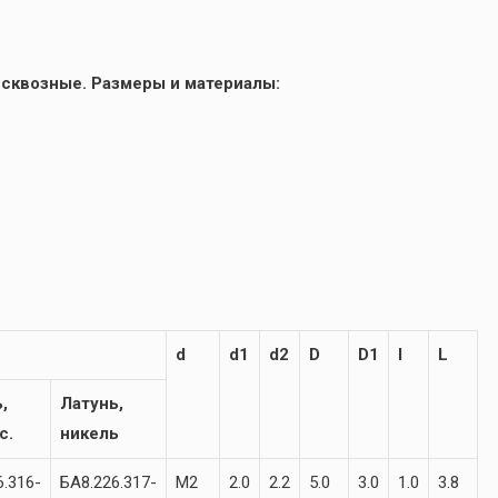
 сквозные. Размеры и материалы:
d
d1
d2
D
D1
l
L
,
Латунь,
с.
никель
6.316-
БА8.226.317-
М2
2.0
2.2
5.0
3.0
1.0
3.8